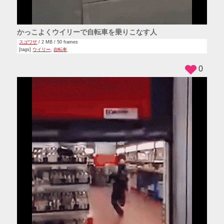
かっこよくウイリーで自転車を乗りこなす人
スゴワザ
/ 2 MB / 50 frames
[tags]
ウイリー
,
自転車
0