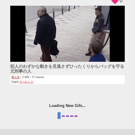
0
犯人のわずかな動きを見逃さずひったくりからバッグを守る
元刑事の人
職人技
/ 2 MB / 71 frames
[tags]
ひったくり
Loading New Gifs...