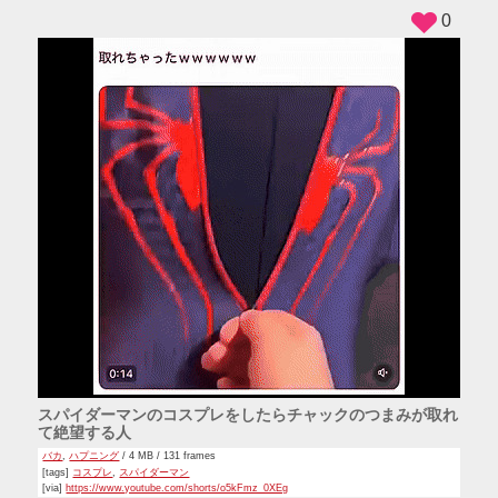
0
スパイダーマンのコスプレをしたらチャックのつまみが取れ
て絶望する人
バカ
,
ハプニング
/ 4 MB / 131 frames
[tags]
コスプレ
,
スパイダーマン
[via]
https://www.youtube.com/shorts/o5kFmz_0XEg