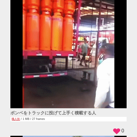
ボンベをトラックに投げて上手く積載する人
職人技
/ 1 MB / 27 frames
0