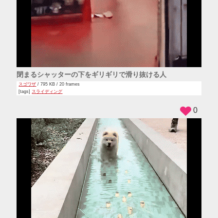
閉まるシャッターの下をギリギリで滑り抜ける人
スゴワザ
/ 795 KB / 20 frames
[tags]
スライディング
0