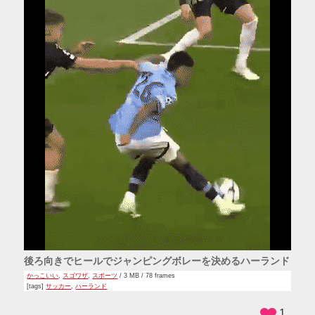
後ろ向きでヒールでジャンピングボレーを決めるハーランド
かっこいい
,
スゴワザ
,
スポーツ
/ 3 MB / 78 frames
[tags]
サッカー
,
ハーランド
1