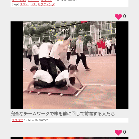
[tags]
スマホ
,
バス
,
リフティング
0
完全なチームワークで棒を前に回して前進する人たち
スゴワザ
/ 2 MB / 67 frames
0