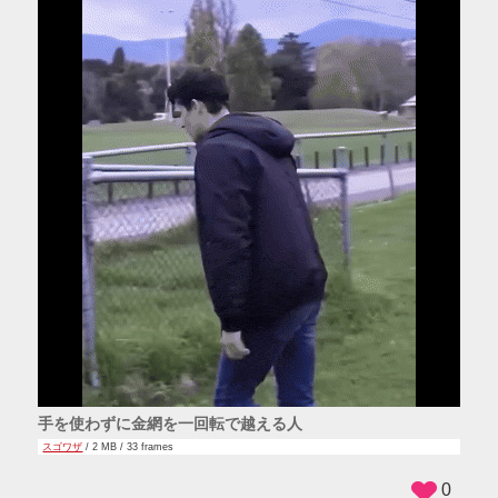
手を使わずに金網を一回転で越える人
スゴワザ
/ 2 MB / 33 frames
0