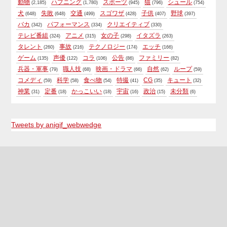
動物
ハプニング
スポーツ
猫
シュール
(2,185)
(1,780)
(945)
(796)
(754)
犬
失敗
交通
スゴワザ
子供
野球
(648)
(648)
(499)
(428)
(407)
(397)
バカ
パフォーマンス
クリエイティブ
(342)
(334)
(330)
テレビ番組
アニメ
女の子
イタズラ
(324)
(315)
(298)
(263)
タレント
事故
テクノロジー
エッチ
(260)
(216)
(174)
(166)
ゲーム
声優
コラ
公告
ファミリー
(135)
(122)
(106)
(86)
(82)
兵器・軍事
職人技
映画・ドラマ
自然
ループ
(79)
(68)
(66)
(62)
(59)
コメディ
科学
食べ物
特撮
CG
キュート
(59)
(58)
(54)
(41)
(35)
(32)
神業
定番
かっこいい
宇宙
政治
未分類
(31)
(18)
(18)
(16)
(15)
(6)
Tweets by anigif_webwedge