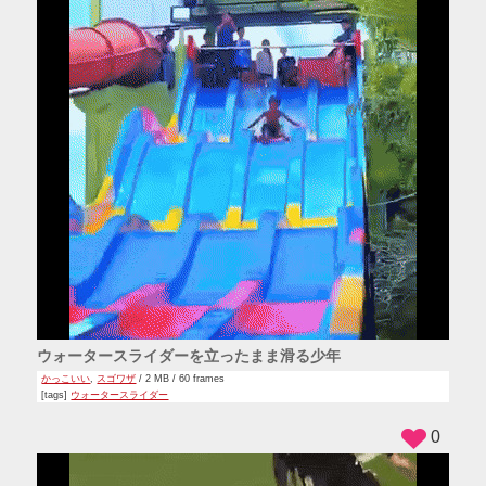
ウォータースライダーを立ったまま滑る少年
かっこいい
,
スゴワザ
/ 2 MB / 60 frames
[tags]
ウォータースライダー
0