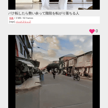
バク転したら勢い余って階段を転がり落ちる人
失敗
/ 3 MB / 82 frames
[tags]
バックフリップ
0