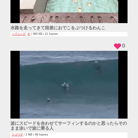
水路を走ってきて段差におでこをぶつけるわんこ
ハプニング
,
犬
/ 883 KB / 21 frames
0
波にスピードを合わせてサーフィンするのかと思ったらその
まま泳いで波に乗る人
スゴワザ
/ 2 MB / 89 frames