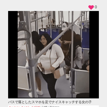
0
バスで落としたスマホを足でナイスキャッチする女の子
かっこいい
,
キュート
,
スゴワザ
/ 2 MB / 39 frames