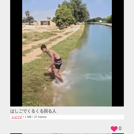
はしごでくるくる回る人
スゴワザ
/ 1 MB / 27 frames
0