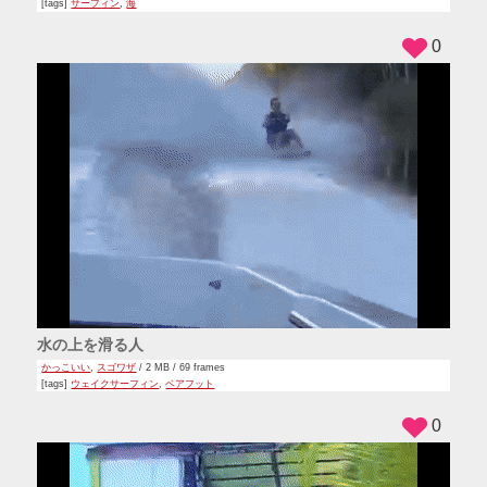
[tags]
サーフィン
,
海
0
水の上を滑る人
かっこいい
,
スゴワザ
/ 2 MB / 69 frames
[tags]
ウェイクサーフィン
,
ベアフット
0