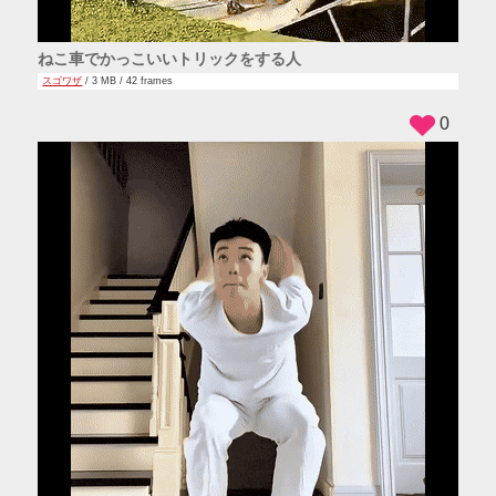
ねこ車でかっこいいトリックをする人
スゴワザ
/ 3 MB / 42 frames
0