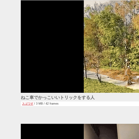
ねこ車でかっこいいトリックをする人
スゴワザ
/ 3 MB / 42 frames