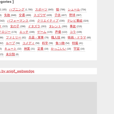
egories ]
ハプニング
スポーツ
猫
シュール
2,185)
(1,780)
(945)
(796)
(754)
失敗
交通
スゴワザ
子供
野球
8)
(648)
(499)
(428)
(407)
(397)
パフォーマンス
クリエイティブ
テレビ番組
342)
(334)
(330)
(324)
メ
女の子
イタズラ
タレント
事故
(315)
(298)
(263)
(260)
(216)
ノロジー
エッチ
ゲーム
声優
コラ
(174)
(166)
(135)
(122)
(106)
ファミリー
兵器・軍事
職人技
映画・ドラマ
86)
(82)
(79)
(68)
(66)
ループ
コメディ
科学
食べ物
特撮
62)
(59)
(59)
(58)
(54)
(41)
キュート
神業
定番
かっこいい
宇宙
5)
(32)
(31)
(18)
(18)
(16)
未分類
15)
(6)
s by anigif_webwedge