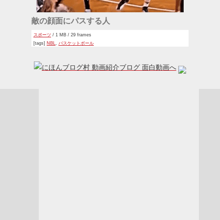
敵の顔面にパスする人
スポーツ
/ 1 MB / 29 frames
[tags]
NBL
,
バスケットボール