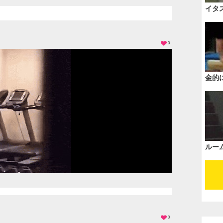
イタ
0
金的
ルー
0