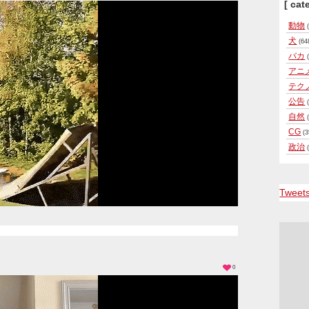
[ cat
動物
(
犬
(64
バカ
(
アニ
テク
公告
(
自然
(
CG
(3
政治
(
Tweet
0