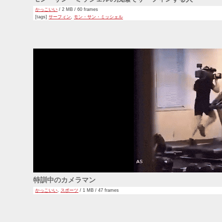
かっこいい
/ 2 MB / 60 frames
[tags]
サーフィン
,
モン・サン・ミッシェル
特訓中のカメラマン
かっこいい
,
スポーツ
/ 1 MB / 47 frames