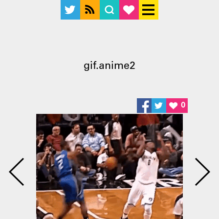
gif.anime2
0