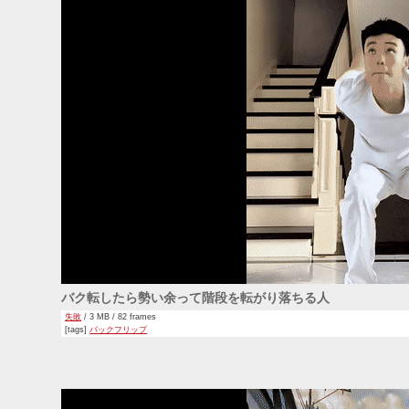
バク転したら勢い余って階段を転がり落ちる人
失敗
/ 3 MB / 82 frames
[tags]
バックフリップ