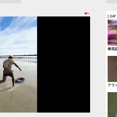
0
[ GI
棒高
アラ