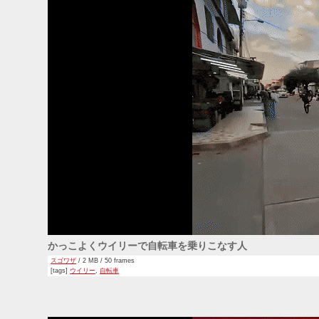
かっこよくウイリーで自転車を乗りこなす人
スゴワザ
/ 2 MB / 50 frames
[tags]
ウイリー
,
自転車