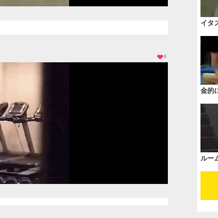
イタ
0
金的
ルー