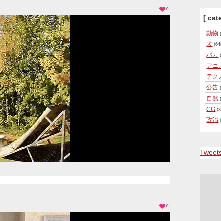
0
[ cat
動物
(
犬
(64
バカ
(
アニ
テク
公告
(
自然
(
CG
(3
政治
(
Tweet
0