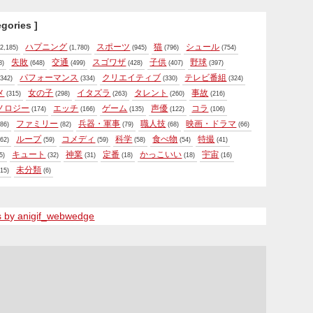
egories ]
ハプニング
スポーツ
猫
シュール
2,185)
(1,780)
(945)
(796)
(754)
失敗
交通
スゴワザ
子供
野球
8)
(648)
(499)
(428)
(407)
(397)
パフォーマンス
クリエイティブ
テレビ番組
342)
(334)
(330)
(324)
メ
女の子
イタズラ
タレント
事故
(315)
(298)
(263)
(260)
(216)
ノロジー
エッチ
ゲーム
声優
コラ
(174)
(166)
(135)
(122)
(106)
ファミリー
兵器・軍事
職人技
映画・ドラマ
86)
(82)
(79)
(68)
(66)
ループ
コメディ
科学
食べ物
特撮
62)
(59)
(59)
(58)
(54)
(41)
キュート
神業
定番
かっこいい
宇宙
5)
(32)
(31)
(18)
(18)
(16)
未分類
15)
(6)
s by anigif_webwedge