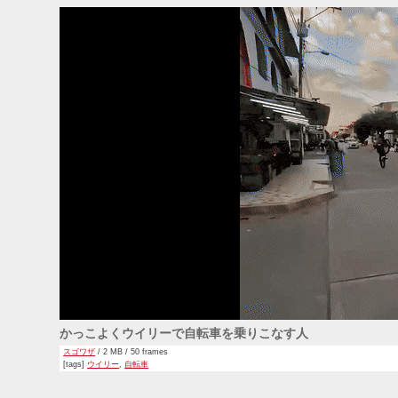
かっこよくウイリーで自転車を乗りこなす人
スゴワザ
/ 2 MB / 50 frames
[tags]
ウイリー
,
自転車