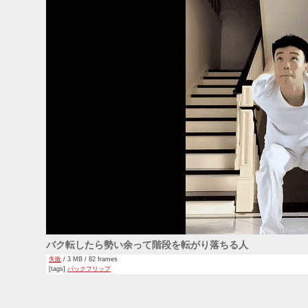
バク転したら勢い余って階段を転がり落ちる人
失敗
/ 3 MB / 82 frames
[tags]
バックフリップ