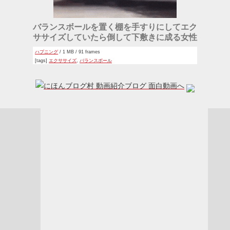
バランスボールを置く棚を手すりにしてエク
ササイズしていたら倒して下敷きに成る女性
ハプニング
/ 1 MB / 91 frames
[tags]
エクササイズ
,
バランスボール