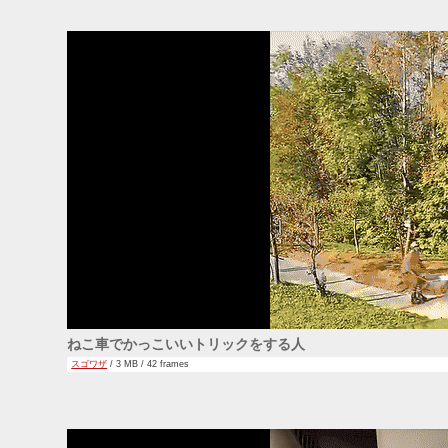
ねこ車でかっこいいトリックをする人
スゴワザ
/ 3 MB / 42 frames