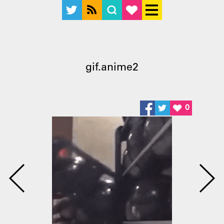
gif.anime2
0