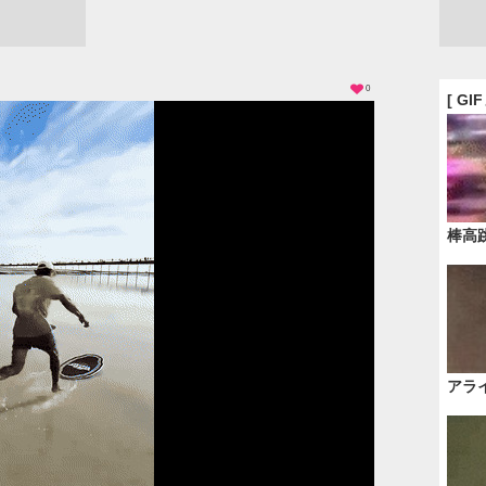
0
[ GI
棒高
アラ