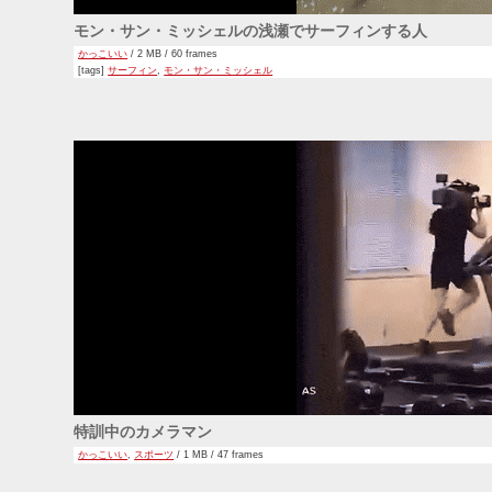
モン・サン・ミッシェルの浅瀬でサーフィンする人
かっこいい
/ 2 MB / 60 frames
[tags]
サーフィン
,
モン・サン・ミッシェル
特訓中のカメラマン
かっこいい
,
スポーツ
/ 1 MB / 47 frames