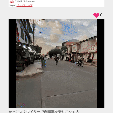
失敗
/ 3 MB / 82 frames
[tags]
バックフリップ
0
かっこよくウイリーで自転車を乗りこなす人