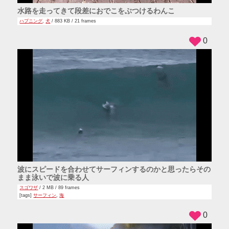
水路を走ってきて段差におでこをぶつけるわんこ
ハプニング
,
犬
/ 883 KB / 21 frames
0
波にスピードを合わせてサーフィンするのかと思ったらその
まま泳いで波に乗る人
スゴワザ
/ 2 MB / 89 frames
[tags]
サーフィン
,
海
0