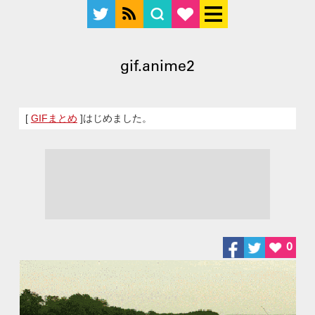
gif.anime2
[
GIFまとめ
]はじめました。
0