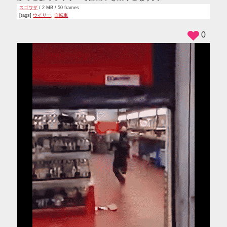
スゴワザ
/ 2 MB / 50 frames
[tags]
ウイリー
,
自転車
0