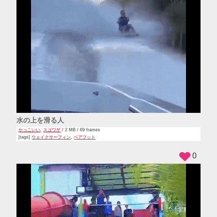
水の上を滑る人
かっこいい
,
スゴワザ
/ 2 MB / 69 frames
[tags]
ウェイクサーフィン
,
ベアフット
0