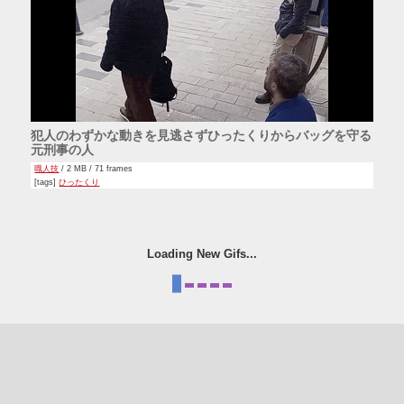
犯人のわずかな動きを見逃さずひったくりからバッグを守る
元刑事の人
職人技
/ 2 MB / 71 frames
[tags]
ひったくり
Loading New Gifs...