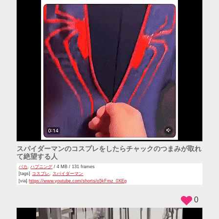
スパイダーマンのコスプレをしたらチャックのつまみが取れ
て絶望する人
バカ
,
ハプニング
/ 4 MB / 131 frames
[tags]
コスプレ
,
スパイダーマン
[via]
https://www.youtube.com/shorts/o5kFmz_0XEg
0