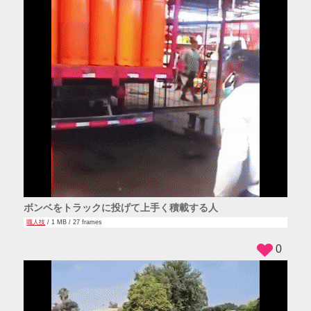
ボンベをトラックに投げて上手く積載する人
職人技
/ 1 MB / 27 frames
0