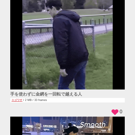
手を使わずに金網を一回転で越える人
スゴワザ
/ 2 MB / 33 frames
0