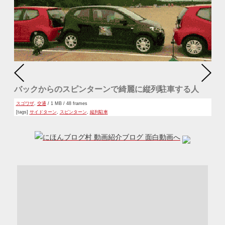
バックからのスピンターンで綺麗に縦列駐車する人
スゴワザ
,
交通
/ 1 MB / 48 frames
[tags]
サイドターン
,
スピンターン
,
縦列駐車