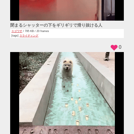
閉まるシャッターの下をギリギリで滑り抜ける人
スゴワザ
/ 795 KB / 20 frames
[tags]
スライディング
0