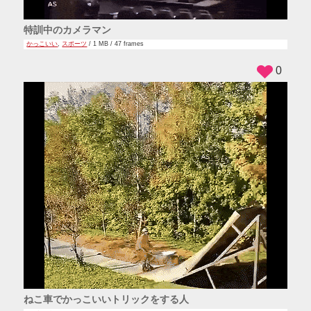
特訓中のカメラマン
かっこいい
,
スポーツ
/ 1 MB / 47 frames
0
ねこ車でかっこいいトリックをする人