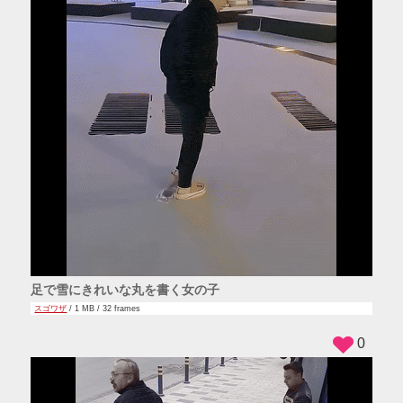
足で雪にきれいな丸を書く女の子
スゴワザ
/ 1 MB / 32 frames
0