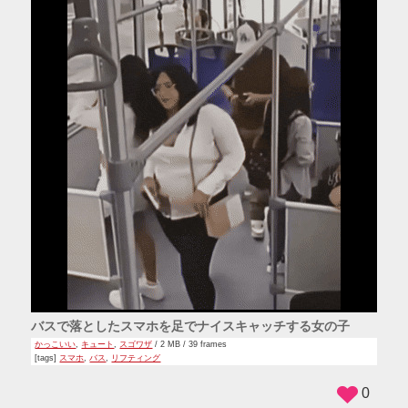
バスで落としたスマホを足でナイスキャッチする女の子
かっこいい
,
キュート
,
スゴワザ
/ 2 MB / 39 frames
[tags]
スマホ
,
バス
,
リフティング
0