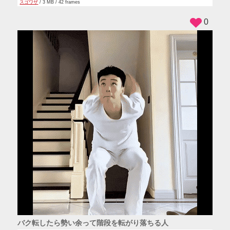
スゴワザ
/ 3 MB / 42 frames
0
バク転したら勢い余って階段を転がり落ちる人