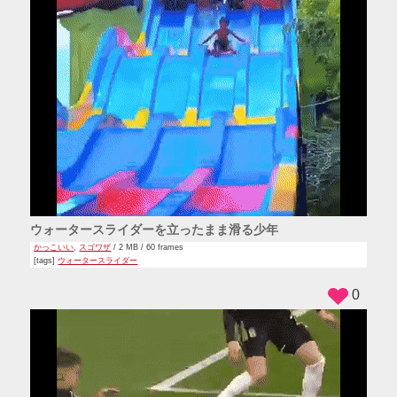
ウォータースライダーを立ったまま滑る少年
かっこいい
,
スゴワザ
/ 2 MB / 60 frames
[tags]
ウォータースライダー
0