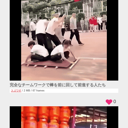
完全なチームワークで棒を前に回して前進する人たち
スゴワザ
/ 2 MB / 67 frames
0