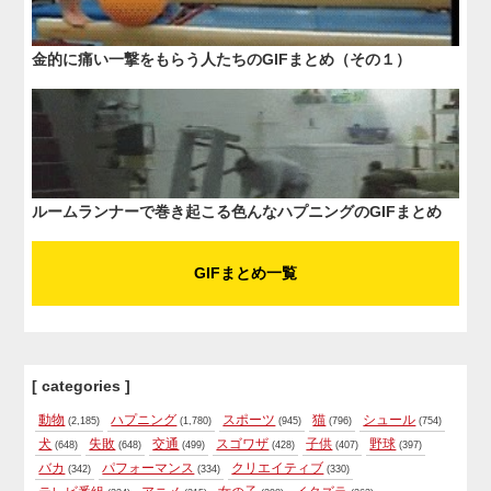
金的に痛い一撃をもらう人たちのGIFまとめ（その１）
ルームランナーで巻き起こる色んなハプニングのGIFまとめ
GIFまとめ一覧
[ categories ]
動物
ハプニング
スポーツ
猫
シュール
(2,185)
(1,780)
(945)
(796)
(754)
犬
失敗
交通
スゴワザ
子供
野球
(648)
(648)
(499)
(428)
(407)
(397)
バカ
パフォーマンス
クリエイティブ
(342)
(334)
(330)