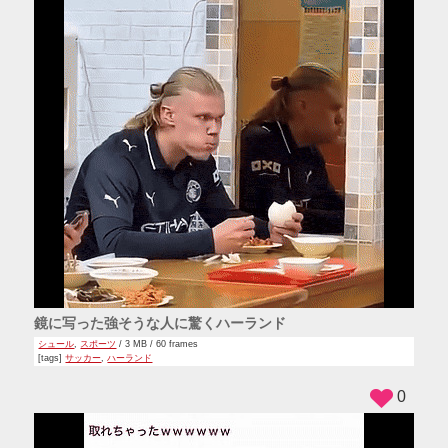
鏡に写った強そうな人に驚くハーランド
シュール
,
スポーツ
/ 3 MB / 60 frames
[tags]
サッカー
,
ハーランド
0