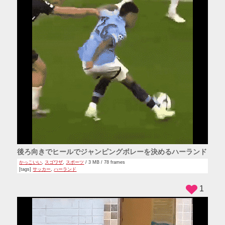
後ろ向きでヒールでジャンピングボレーを決めるハーランド
かっこいい
,
スゴワザ
,
スポーツ
/ 3 MB / 78 frames
[tags]
サッカー
,
ハーランド
1