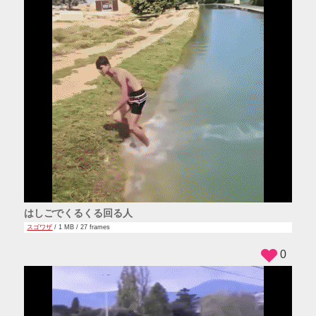
はしごでくるくる回る人
スゴワザ
/ 1 MB / 27 frames
0