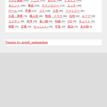
テレビ番組
アニメ
女の子
イタズラ
(324)
(315)
(298)
(263)
タレント
事故
テクノロジー
エッチ
(260)
(216)
(174)
(166)
ゲーム
声優
コラ
公告
ファミリー
(135)
(122)
(106)
(86)
(82)
兵器・軍事
職人技
映画・ドラマ
自然
ループ
(79)
(68)
(66)
(62)
(59)
コメディ
科学
食べ物
特撮
CG
キュート
(59)
(58)
(54)
(41)
(35)
(32)
神業
定番
かっこいい
宇宙
政治
未分類
(31)
(18)
(18)
(16)
(15)
(6)
Tweets by anigif_webwedge