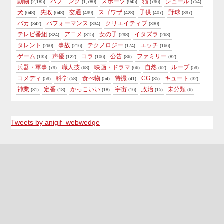
動物
ハプニング
スポーツ
猫
シュール
(2,185)
(1,780)
(945)
(796)
(754)
犬
失敗
交通
スゴワザ
子供
野球
(648)
(648)
(499)
(428)
(407)
(397)
バカ
パフォーマンス
クリエイティブ
(342)
(334)
(330)
テレビ番組
アニメ
女の子
イタズラ
(324)
(315)
(298)
(263)
タレント
事故
テクノロジー
エッチ
(260)
(216)
(174)
(166)
ゲーム
声優
コラ
公告
ファミリー
(135)
(122)
(106)
(86)
(82)
兵器・軍事
職人技
映画・ドラマ
自然
ループ
(79)
(68)
(66)
(62)
(59)
コメディ
科学
食べ物
特撮
CG
キュート
(59)
(58)
(54)
(41)
(35)
(32)
神業
定番
かっこいい
宇宙
政治
未分類
(31)
(18)
(18)
(16)
(15)
(6)
Tweets by anigif_webwedge