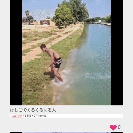
はしごでくるくる回る人
スゴワザ
/ 1 MB / 27 frames
0