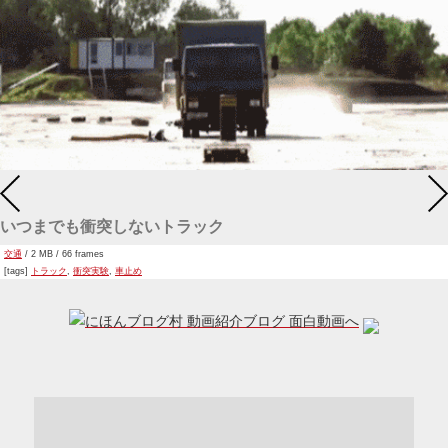
いつまでも衝突しないトラック
交通
/ 2 MB / 66 frames
[tags]
トラック
,
衝突実験
,
車止め