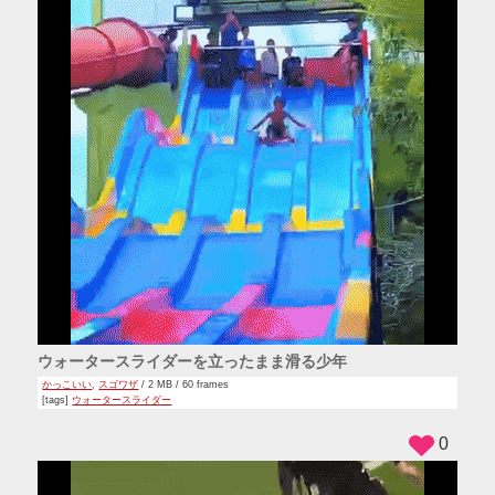
ウォータースライダーを立ったまま滑る少年
かっこいい
,
スゴワザ
/ 2 MB / 60 frames
[tags]
ウォータースライダー
0