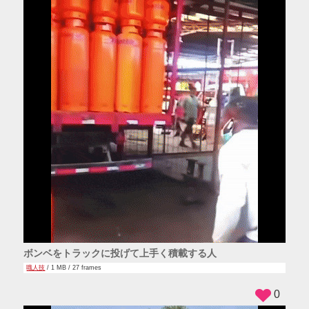
ボンベをトラックに投げて上手く積載する人
職人技
/ 1 MB / 27 frames
0