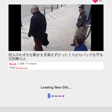
0
犯人のわずかな動きを見逃さずひったくりからバッグを守る
元刑事の人
職人技
/ 2 MB / 71 frames
[tags]
ひったくり
Loading New Gifs...