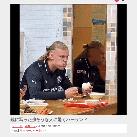
鏡に写った強そうな人に驚くハーランド
シュール
,
スポーツ
/ 3 MB / 60 frames
[tags]
サッカー
,
ハーランド