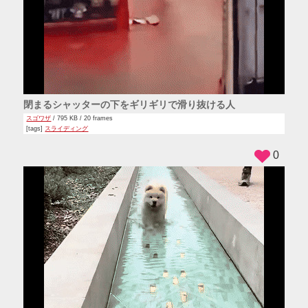
閉まるシャッターの下をギリギリで滑り抜ける人
スゴワザ
/ 795 KB / 20 frames
[tags]
スライディング
0