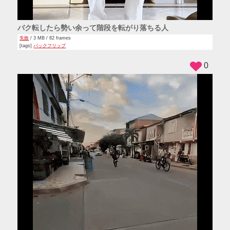
バク転したら勢い余って階段を転がり落ちる人
失敗
/ 3 MB / 82 frames
[tags]
バックフリップ
0