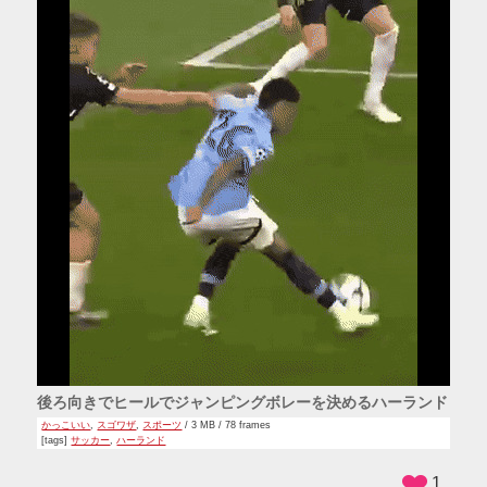
後ろ向きでヒールでジャンピングボレーを決めるハーランド
かっこいい
,
スゴワザ
,
スポーツ
/ 3 MB / 78 frames
[tags]
サッカー
,
ハーランド
1