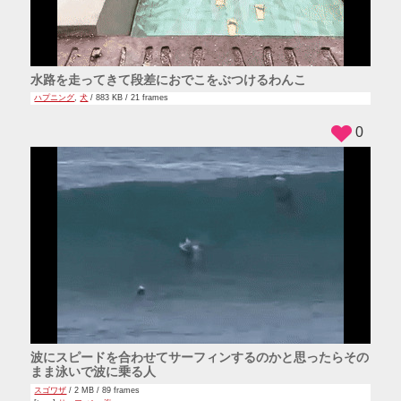
水路を走ってきて段差におでこをぶつけるわんこ
ハプニング
,
犬
/ 883 KB / 21 frames
0
波にスピードを合わせてサーフィンするのかと思ったらその
まま泳いで波に乗る人
スゴワザ
/ 2 MB / 89 frames