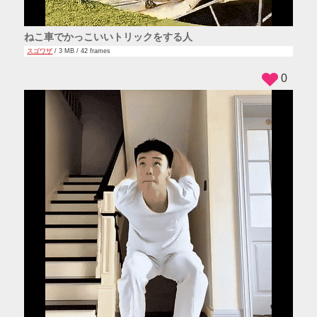
ねこ車でかっこいいトリックをする人
スゴワザ
/ 3 MB / 42 frames
0