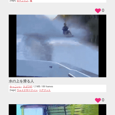
[tags]
サーフィン
,
海
0
水の上を滑る人
かっこいい
,
スゴワザ
/ 2 MB / 69 frames
[tags]
ウェイクサーフィン
,
ベアフット
0