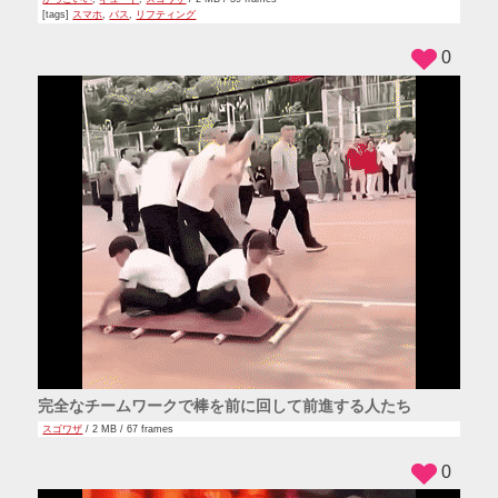
[tags]
スマホ
,
バス
,
リフティング
0
完全なチームワークで棒を前に回して前進する人たち
スゴワザ
/ 2 MB / 67 frames
0