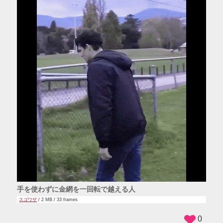
手を使わずに金網を一回転で越える人
スゴワザ
/ 2 MB / 33 frames
0