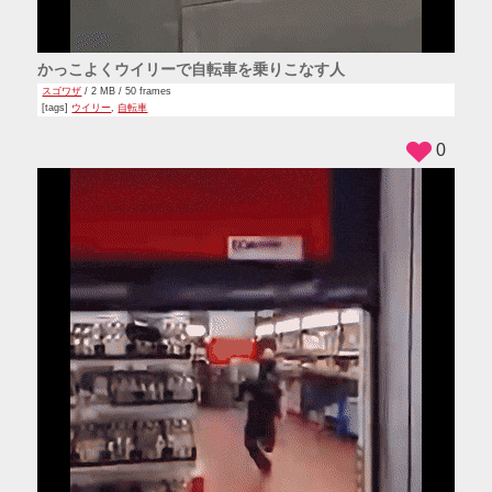
かっこよくウイリーで自転車を乗りこなす人
スゴワザ
/ 2 MB / 50 frames
[tags]
ウイリー
,
自転車
0