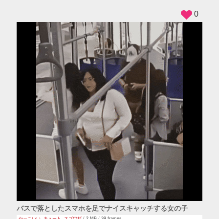
0
バスで落としたスマホを足でナイスキャッチする女の子
かっこいい
,
キュート
,
スゴワザ
/ 2 MB / 39 frames