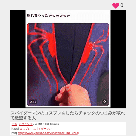
0
スパイダーマンのコスプレをしたらチャックのつまみが取れ
て絶望する人
バカ
,
ハプニング
/ 4 MB / 131 frames
[tags]
コスプレ
,
スパイダーマン
[via]
https://www.youtube.com/shorts/o5kFmz_0XEg