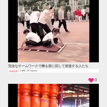
完全なチームワークで棒を前に回して前進する人たち
スゴワザ
/ 2 MB / 67 frames
0