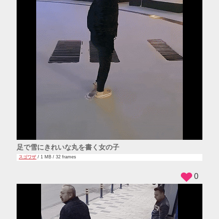
足で雪にきれいな丸を書く女の子
スゴワザ
/ 1 MB / 32 frames
0