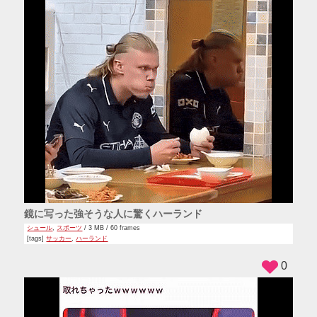
鏡に写った強そうな人に驚くハーランド
シュール
,
スポーツ
/ 3 MB / 60 frames
[tags]
サッカー
,
ハーランド
0