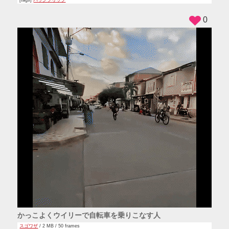
0
かっこよくウイリーで自転車を乗りこなす人
スゴワザ
/ 2 MB / 50 frames