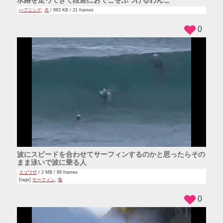
ハプニング
,
犬
/ 883 KB / 21 frames
0
波にスピードを合わせてサーフィンするのかと思ったらその
まま泳いで波に乗る人
スゴワザ
/ 2 MB / 89 frames
[tags]
サーフィン
,
海
0