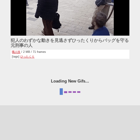
犯人のわずかな動きを見逃さずひったくりからバッグを守る
元刑事の人
職人技
/ 2 MB / 71 frames
[tags]
ひったくり
Loading New Gifs...