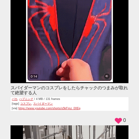
スパイダーマンのコスプレをしたらチャックのつまみが取れ
て絶望する人
バカ
,
ハプニング
/ 4 MB / 131 frames
[tags]
コスプレ
,
スパイダーマン
[via]
https://www.youtube.com/shorts/o5kFmz_0XEg
0