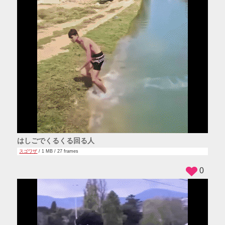
はしごでくるくる回る人
スゴワザ
/ 1 MB / 27 frames
0