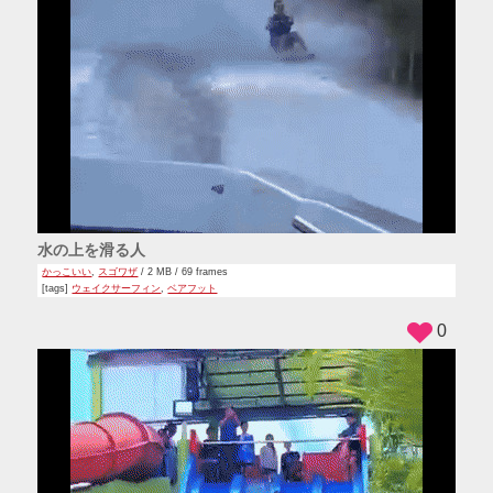
水の上を滑る人
かっこいい
,
スゴワザ
/ 2 MB / 69 frames
[tags]
ウェイクサーフィン
,
ベアフット
0