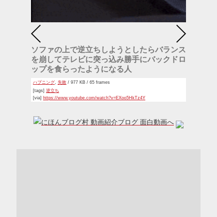
ソファの上で逆立ちしようとしたらバランス
を崩してテレビに突っ込み勝手にバックドロ
ップを食らったようになる人
ハプニング
,
失敗
/ 977 KB / 65 frames
[tags]
逆立ち
[via]
https://www.youtube.com/watch?v=EXoo5HkTz4Y