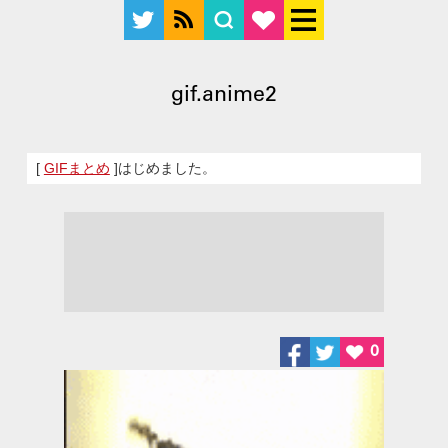
gif.anime2
[
GIFまとめ
]はじめました。
0