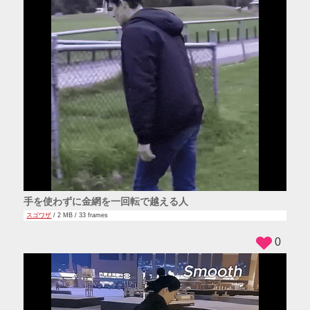
手を使わずに金網を一回転で越える人
スゴワザ
/ 2 MB / 33 frames
0