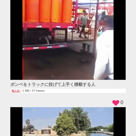
ボンベをトラックに投げて上手く積載する人
職人技
/ 1 MB / 27 frames
0