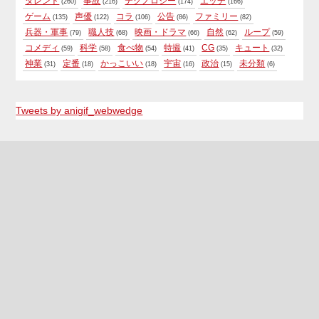
タレント
事故
テクノロジー
エッチ
(260)
(216)
(174)
(166)
ゲーム
声優
コラ
公告
ファミリー
(135)
(122)
(106)
(86)
(82)
兵器・軍事
職人技
映画・ドラマ
自然
ループ
(79)
(68)
(66)
(62)
(59)
コメディ
科学
食べ物
特撮
CG
キュート
(59)
(58)
(54)
(41)
(35)
(32)
神業
定番
かっこいい
宇宙
政治
未分類
(31)
(18)
(18)
(16)
(15)
(6)
Tweets by anigif_webwedge