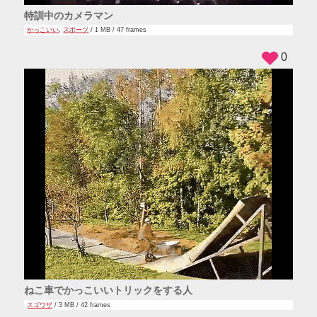
特訓中のカメラマン
かっこいい
,
スポーツ
/ 1 MB / 47 frames
0
ねこ車でかっこいいトリックをする人
スゴワザ
/ 3 MB / 42 frames