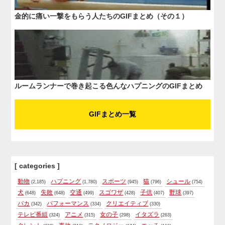
金的に痛い一撃をもらう人たちのGIFまとめ（その１）
ルームランナーで巻き起こる色んなハプニングのGIFまとめ
GIFまとめ一覧
[ categories ]
動物
ハプニング
スポーツ
猫
シュール
(2,185)
(1,780)
(945)
(796)
(754)
犬
失敗
交通
スゴワザ
子供
野球
(648)
(648)
(499)
(428)
(407)
(397)
バカ
パフォーマンス
クリエイティブ
(342)
(334)
(330)
テレビ番組
アニメ
女の子
イタズラ
(324)
(315)
(298)
(263)