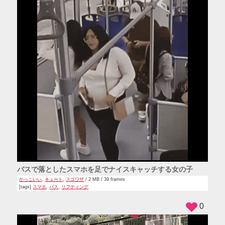
バスで落としたスマホを足でナイスキャッチする女の子
かっこいい
,
キュート
,
スゴワザ
/ 2 MB / 39 frames
[tags]
スマホ
,
バス
,
リフティング
0