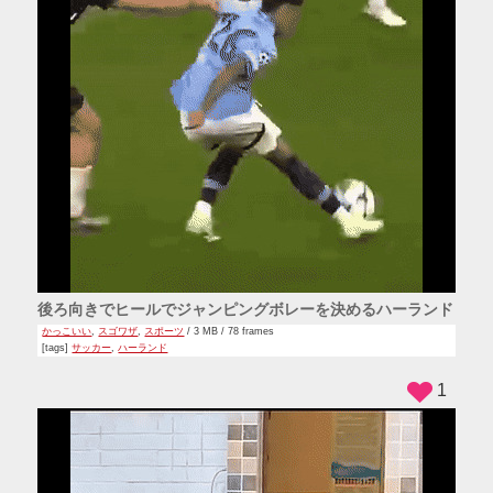
後ろ向きでヒールでジャンピングボレーを決めるハーランド
かっこいい
,
スゴワザ
,
スポーツ
/ 3 MB / 78 frames
[tags]
サッカー
,
ハーランド
1