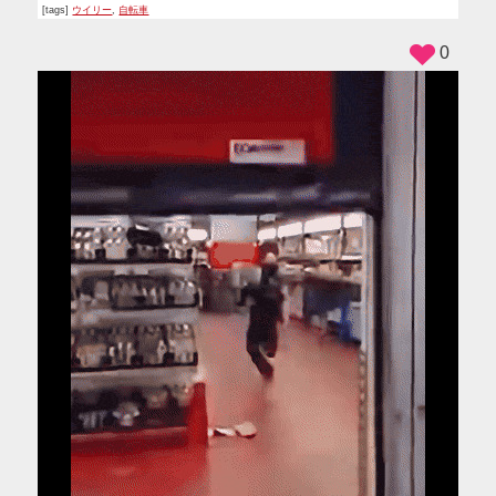
[tags]
ウイリー
,
自転車
0