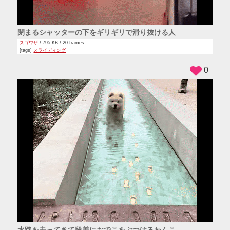
閉まるシャッターの下をギリギリで滑り抜ける人
スゴワザ
/ 795 KB / 20 frames
[tags]
スライディング
0
水路を走ってきて段差におでこをぶつけるわんこ