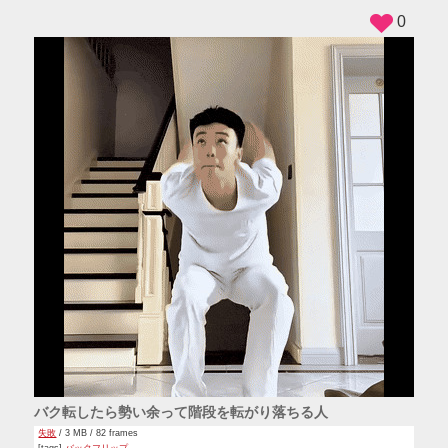
0
バク転したら勢い余って階段を転がり落ちる人
失敗
/ 3 MB / 82 frames
[tags]
バックフリップ