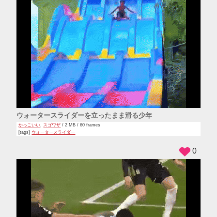
ウォータースライダーを立ったまま滑る少年
かっこいい
,
スゴワザ
/ 2 MB / 60 frames
[tags]
ウォータースライダー
0