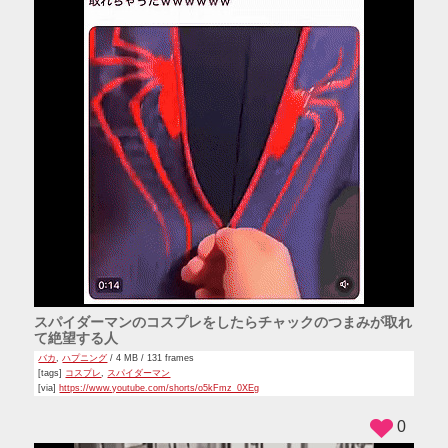
スパイダーマンのコスプレをしたらチャックのつまみが取れ
て絶望する人
バカ
,
ハプニング
/ 4 MB / 131 frames
[tags]
コスプレ
,
スパイダーマン
[via]
https://www.youtube.com/shorts/o5kFmz_0XEg
0