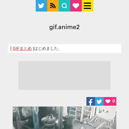
gif.anime2
[
GIFまとめ
]はじめました。
0