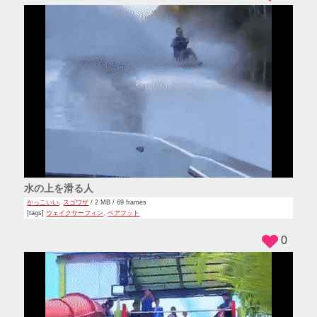
水の上を滑る人
かっこいい
,
スゴワザ
/ 2 MB / 69 frames
[tags]
ウェイクサーフィン
,
ベアフット
0