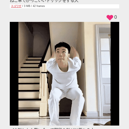
ねこ車でかっこいいトリックをする人
スゴワザ
/ 3 MB / 42 frames
0