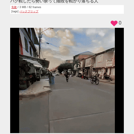
バク転したら勢い余って階段を転がり落ちる人
失敗
/ 3 MB / 82 frames
[tags]
バックフリップ
0