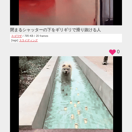
閉まるシャッターの下をギリギリで滑り抜ける人
スゴワザ
/ 795 KB / 20 frames
[tags]
スライディング
0