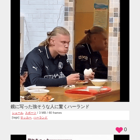
鏡に写った強そうな人に驚くハーランド
シュール
,
スポーツ
/ 3 MB / 60 frames
[tags]
サッカー
,
ハーランド
0