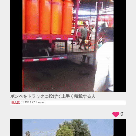
ボンベをトラックに投げて上手く積載する人
職人技
/ 1 MB / 27 frames
0