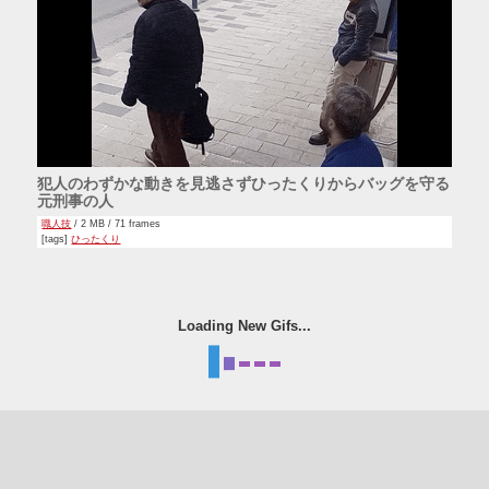
犯人のわずかな動きを見逃さずひったくりからバッグを守る
元刑事の人
職人技
/ 2 MB / 71 frames
[tags]
ひったくり
Loading New Gifs...