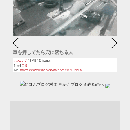
車を押してたら穴に落ちる人
ハプニング
/ 2 MB / 61 frames
[tags]
工場
[via]
https://www.youtube.com/watch?v=QBmAD1hjsPo