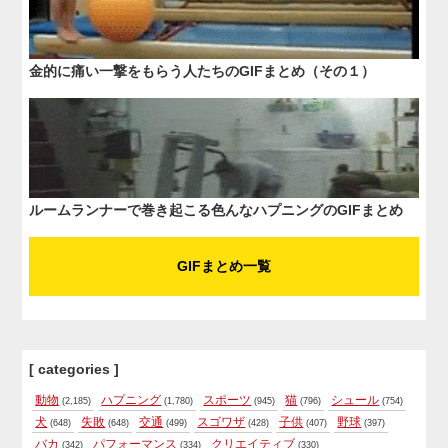
金的に痛い一撃をもらう人たちのGIFまとめ（その１）
ルームランナーで巻き起こる色んなハプニングのGIFまとめ
GIFまとめ一覧
[ categories ]
動物
ハプニング
スポーツ
猫
シュール
(2,185)
(1,780)
(945)
(796)
(754)
犬
失敗
交通
スゴワザ
子供
野球
(648)
(648)
(499)
(428)
(407)
(397)
バカ
パフォーマンス
クリエイティブ
(342)
(334)
(330)