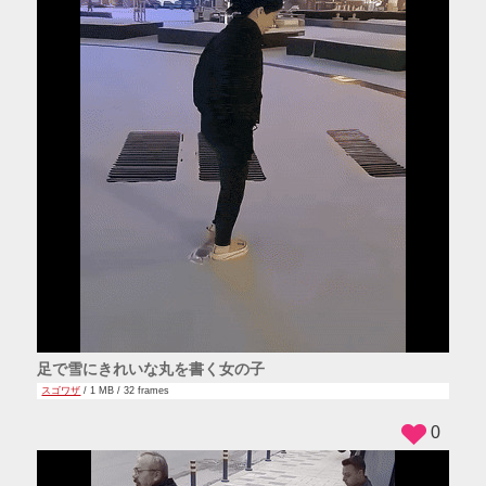
足で雪にきれいな丸を書く女の子
スゴワザ
/ 1 MB / 32 frames
0