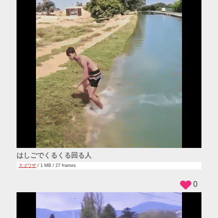
はしごでくるくる回る人
スゴワザ
/ 1 MB / 27 frames
0