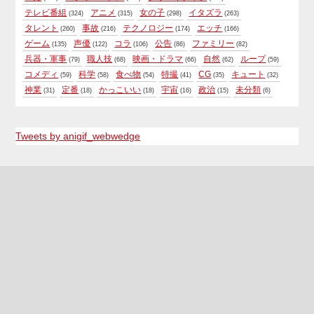
テレビ番組
アニメ
女の子
イタズラ
(324)
(315)
(298)
(263)
タレント
事故
テクノロジー
エッチ
(260)
(216)
(174)
(166)
ゲーム
声優
コラ
公告
ファミリー
(135)
(122)
(106)
(86)
(82)
兵器・軍事
職人技
映画・ドラマ
自然
ループ
(79)
(68)
(66)
(62)
(59)
コメディ
科学
食べ物
特撮
CG
キュート
(59)
(58)
(54)
(41)
(35)
(32)
神業
定番
かっこいい
宇宙
政治
未分類
(31)
(18)
(18)
(16)
(15)
(6)
Tweets by anigif_webwedge