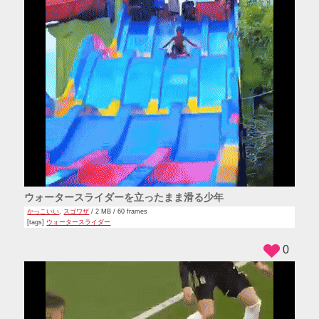
ウォータースライダーを立ったまま滑る少年
かっこいい
,
スゴワザ
/ 2 MB / 60 frames
[tags]
ウォータースライダー
0