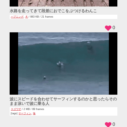
水路を走ってきて段差におでこをぶつけるわんこ
ハプニング
,
犬
/ 883 KB / 21 frames
0
波にスピードを合わせてサーフィンするのかと思ったらその
まま泳いで波に乗る人
スゴワザ
/ 2 MB / 89 frames
[tags]
サーフィン
,
海
0