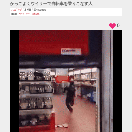
かっこよくウイリーで自転車を乗りこなす人
スゴワザ
/ 2 MB / 50 frames
[tags]
ウイリー
,
自転車
0