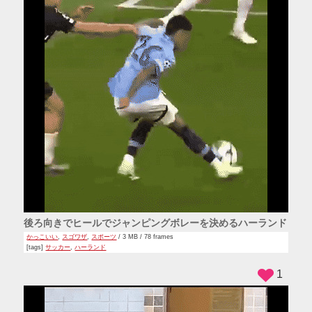
後ろ向きでヒールでジャンピングボレーを決めるハーランド
かっこいい
,
スゴワザ
,
スポーツ
/ 3 MB / 78 frames
[tags]
サッカー
,
ハーランド
1