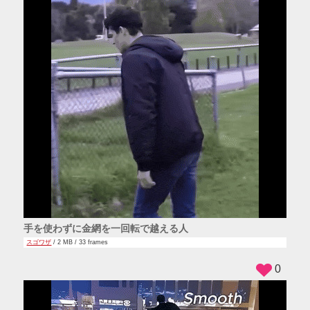
手を使わずに金網を一回転で越える人
スゴワザ
/ 2 MB / 33 frames
0