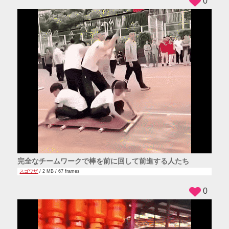
0
完全なチームワークで棒を前に回して前進する人たち
スゴワザ
/ 2 MB / 67 frames
0