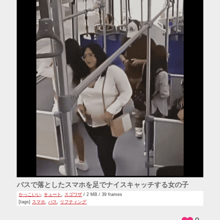
バスで落としたスマホを足でナイスキャッチする女の子
かっこいい
,
キュート
,
スゴワザ
/ 2 MB / 39 frames
[tags]
スマホ
,
バス
,
リフティング