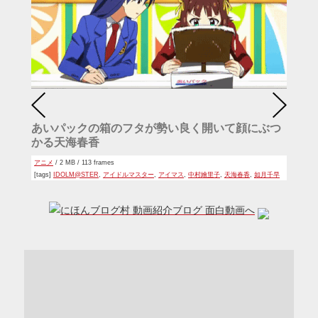
あいパックの箱のフタが勢い良く開いて顔にぶつ
かる天海春香
アニメ
/ 2 MB / 113 frames
[tags]
IDOLM@STER
,
アイドルマスター
,
アイマス
,
中村繪里子
,
天海春香
,
如月千早