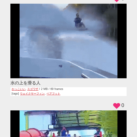
水の上を滑る人
かっこいい
,
スゴワザ
/ 2 MB / 69 frames
[tags]
ウェイクサーフィン
,
ベアフット
0