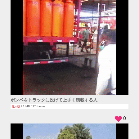
ボンベをトラックに投げて上手く積載する人
職人技
/ 1 MB / 27 frames
0