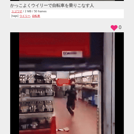
かっこよくウイリーで自転車を乗りこなす人
スゴワザ
/ 2 MB / 50 frames
[tags]
ウイリー
,
自転車
0