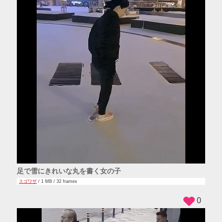
足で雪にきれいな丸を書く女の子
スゴワザ
/ 1 MB / 32 frames
0