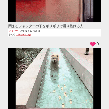
閉まるシャッターの下をギリギリで滑り抜ける人
スゴワザ
/ 795 KB / 20 frames
[tags]
スライディング
0