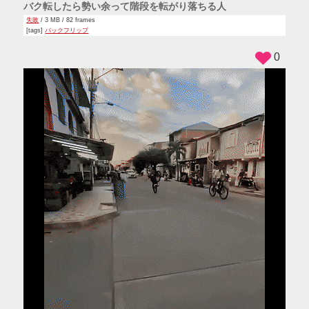
バク転したら勢い余って階段を転がり落ちる人
失敗
/ 3 MB / 82 frames
[tags]
バックフリップ
0