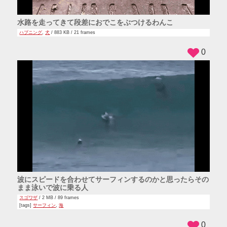
水路を走ってきて段差におでこをぶつけるわんこ
ハプニング
,
犬
/ 883 KB / 21 frames
0
波にスピードを合わせてサーフィンするのかと思ったらその
まま泳いで波に乗る人
スゴワザ
/ 2 MB / 89 frames
[tags]
サーフィン
,
海
0