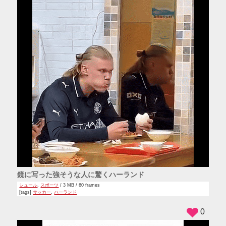
鏡に写った強そうな人に驚くハーランド
シュール
,
スポーツ
/ 3 MB / 60 frames
[tags]
サッカー
,
ハーランド
0