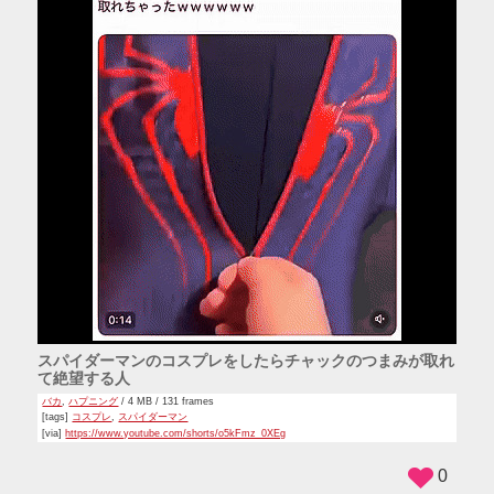
スパイダーマンのコスプレをしたらチャックのつまみが取れ
て絶望する人
バカ
,
ハプニング
/ 4 MB / 131 frames
[tags]
コスプレ
,
スパイダーマン
[via]
https://www.youtube.com/shorts/o5kFmz_0XEg
0