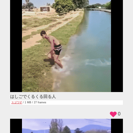
はしごでくるくる回る人
スゴワザ
/ 1 MB / 27 frames
0