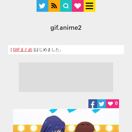
gif.anime2
[
GIFまとめ
]はじめました。
0