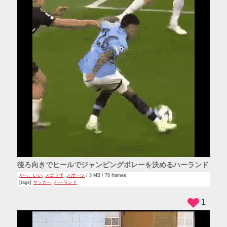
後ろ向きでヒールでジャンピングボレーを決めるハーランド
かっこいい
,
スゴワザ
,
スポーツ
/ 3 MB / 78 frames
[tags]
サッカー
,
ハーランド
1