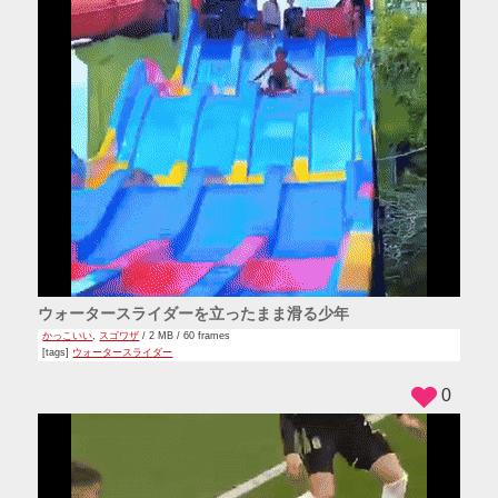
ウォータースライダーを立ったまま滑る少年
かっこいい
,
スゴワザ
/ 2 MB / 60 frames
[tags]
ウォータースライダー
0