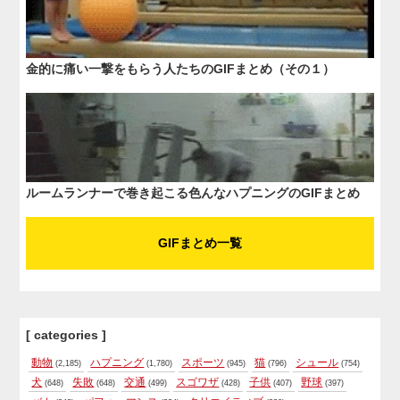
金的に痛い一撃をもらう人たちのGIFまとめ（その１）
ルームランナーで巻き起こる色んなハプニングのGIFまとめ
GIFまとめ一覧
[ categories ]
動物
ハプニング
スポーツ
猫
シュール
(2,185)
(1,780)
(945)
(796)
(754)
犬
失敗
交通
スゴワザ
子供
野球
(648)
(648)
(499)
(428)
(407)
(397)