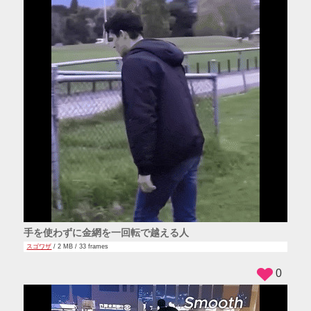
手を使わずに金網を一回転で越える人
スゴワザ
/ 2 MB / 33 frames
0