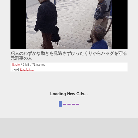
犯人のわずかな動きを見逃さずひったくりからバッグを守る
元刑事の人
職人技
/ 2 MB / 71 frames
[tags]
ひったくり
Loading New Gifs...