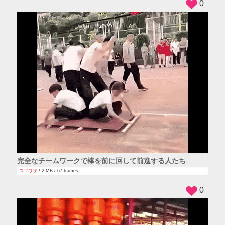
0
完全なチームワークで棒を前に回して前進する人たち
スゴワザ
/ 2 MB / 67 frames
0