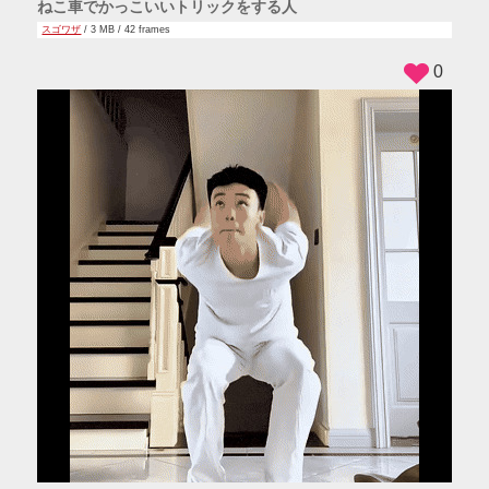
ねこ車でかっこいいトリックをする人
スゴワザ
/ 3 MB / 42 frames
0