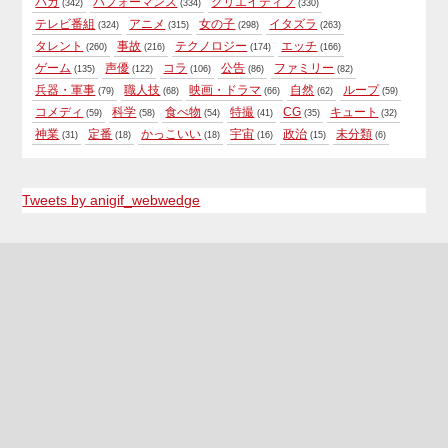
バカ
パフォーマンス
クリエイティブ
(342)
(334)
(330)
テレビ番組
アニメ
女の子
イタズラ
(324)
(315)
(298)
(263)
タレント
事故
テクノロジー
エッチ
(260)
(216)
(174)
(166)
ゲーム
声優
コラ
公告
ファミリー
(135)
(122)
(106)
(86)
(82)
兵器・軍事
職人技
映画・ドラマ
自然
ループ
(79)
(68)
(66)
(62)
(59)
コメディ
科学
食べ物
特撮
CG
キュート
(59)
(58)
(54)
(41)
(35)
(32)
神業
定番
かっこいい
宇宙
政治
未分類
(31)
(18)
(18)
(16)
(15)
(6)
Tweets by anigif_webwedge