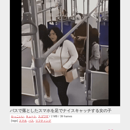
バスで落としたスマホを足でナイスキャッチする女の子
かっこいい
,
キュート
,
スゴワザ
/ 2 MB / 39 frames
[tags]
スマホ
,
バス
,
リフティング