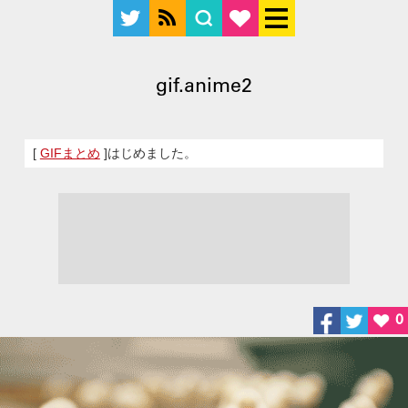
gif.anime2
[
GIFまとめ
]はじめました。
0