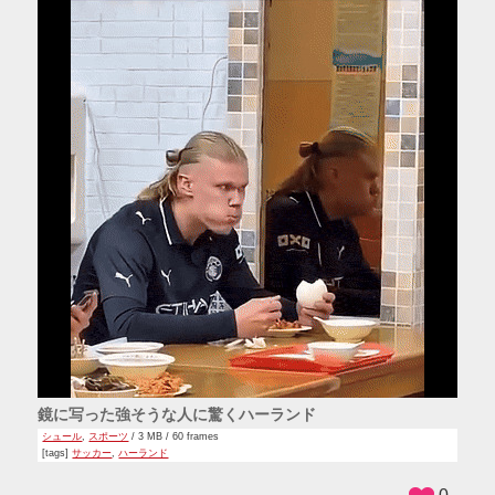
鏡に写った強そうな人に驚くハーランド
シュール
,
スポーツ
/ 3 MB / 60 frames
[tags]
サッカー
,
ハーランド