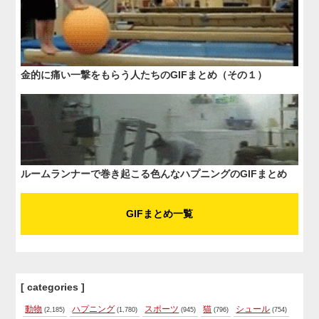
金的に痛い一撃をもらう人たちのGIFまとめ（その１）
ルームランナーで巻き起こる色んなハプニングのGIFまとめ
GIFまとめ一覧
[ categories ]
動物
ハプニング
スポーツ
猫
シュール
(2,185)
(1,780)
(945)
(796)
(754)