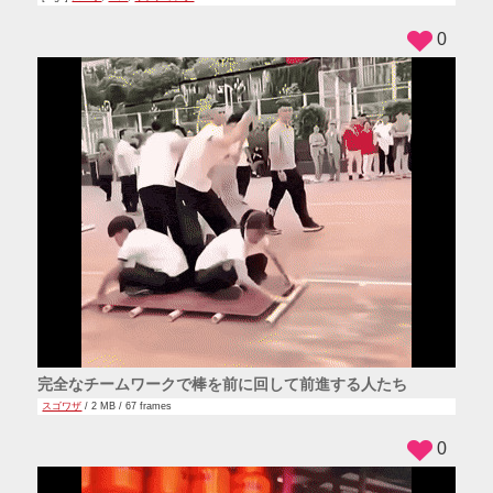
0
完全なチームワークで棒を前に回して前進する人たち
スゴワザ
/ 2 MB / 67 frames
0