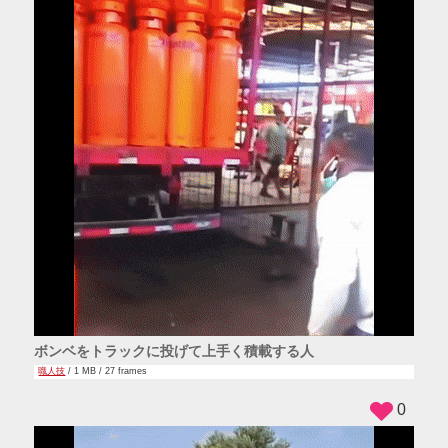
ボンベをトラックに投げて上手く積載する人
職人技
/ 1 MB / 27 frames
0