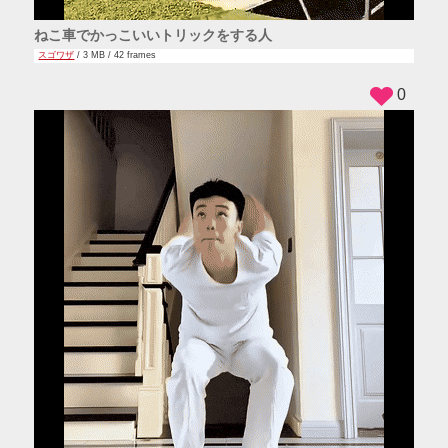
ねこ車でかっこいいトリックをする人
スゴワザ
/ 3 MB / 42 frames
0