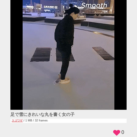
足で雪にきれいな丸を書く女の子
スゴワザ
/ 1 MB / 32 frames
0