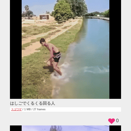
はしごでくるくる回る人
スゴワザ
/ 1 MB / 27 frames
0