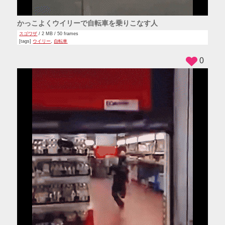
かっこよくウイリーで自転車を乗りこなす人
スゴワザ
/ 2 MB / 50 frames
[tags]
ウイリー
,
自転車
0