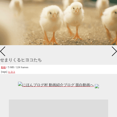
せまりくるヒヨコたち
動物
/ 5 MB / 124 frames
[tags]
ヒヨコ