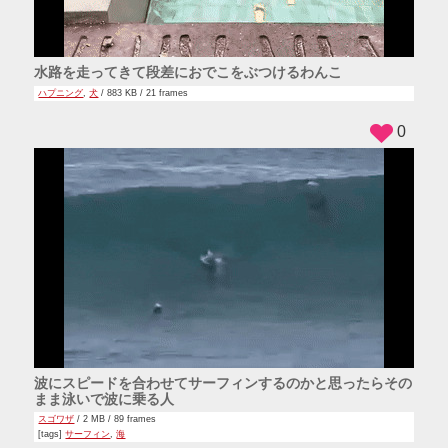
水路を走ってきて段差におでこをぶつけるわんこ
ハプニング
,
犬
/ 883 KB / 21 frames
0
波にスピードを合わせてサーフィンするのかと思ったらその
まま泳いで波に乗る人
スゴワザ
/ 2 MB / 89 frames
[tags]
サーフィン
,
海