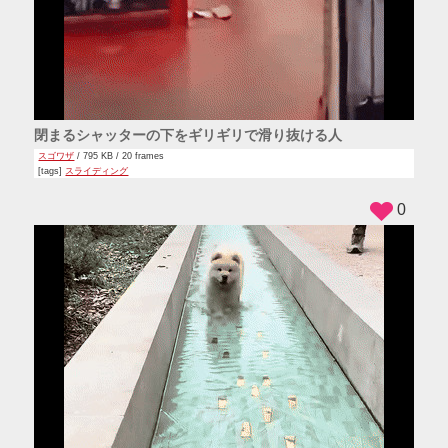
閉まるシャッターの下をギリギリで滑り抜ける人
スゴワザ
/ 795 KB / 20 frames
[tags]
スライディング
0