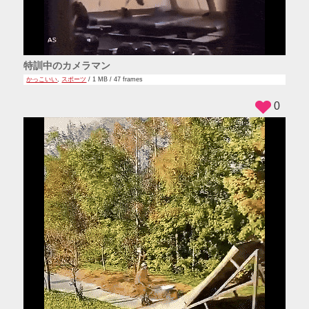
特訓中のカメラマン
かっこいい
,
スポーツ
/ 1 MB / 47 frames
0