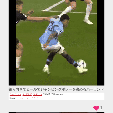
後ろ向きでヒールでジャンピングボレーを決めるハーランド
かっこいい
,
スゴワザ
,
スポーツ
/ 3 MB / 78 frames
[tags]
サッカー
,
ハーランド
1