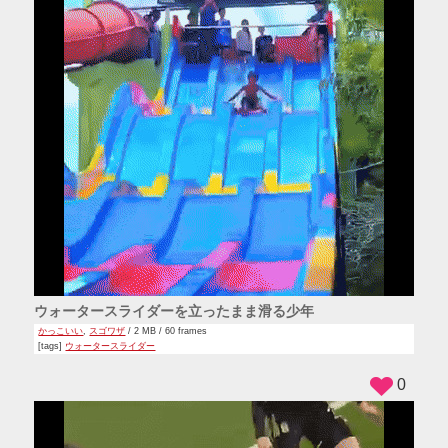
ウォータースライダーを立ったまま滑る少年
かっこいい
,
スゴワザ
/ 2 MB / 60 frames
[tags]
ウォータースライダー
0