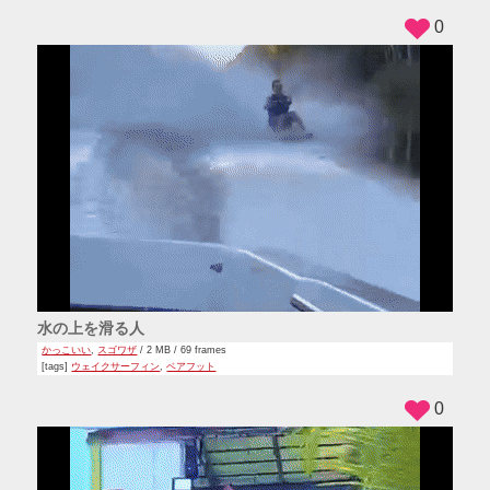
0
水の上を滑る人
かっこいい
,
スゴワザ
/ 2 MB / 69 frames
[tags]
ウェイクサーフィン
,
ベアフット
0