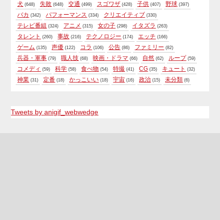
犬
失敗
交通
スゴワザ
子供
野球
(648)
(648)
(499)
(428)
(407)
(397)
バカ
パフォーマンス
クリエイティブ
(342)
(334)
(330)
テレビ番組
アニメ
女の子
イタズラ
(324)
(315)
(298)
(263)
タレント
事故
テクノロジー
エッチ
(260)
(216)
(174)
(166)
ゲーム
声優
コラ
公告
ファミリー
(135)
(122)
(106)
(86)
(82)
兵器・軍事
職人技
映画・ドラマ
自然
ループ
(79)
(68)
(66)
(62)
(59)
コメディ
科学
食べ物
特撮
CG
キュート
(59)
(58)
(54)
(41)
(35)
(32)
神業
定番
かっこいい
宇宙
政治
未分類
(31)
(18)
(18)
(16)
(15)
(6)
Tweets by anigif_webwedge