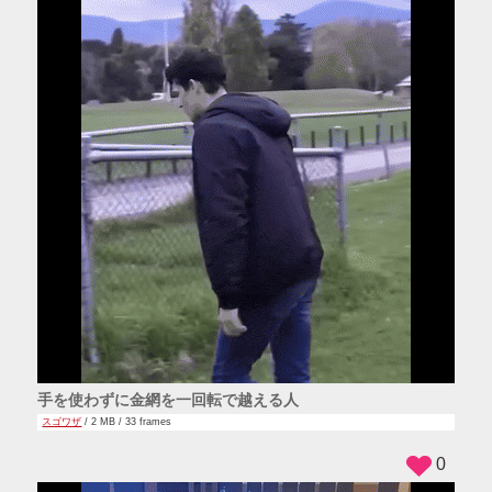
手を使わずに金網を一回転で越える人
スゴワザ
/ 2 MB / 33 frames
0