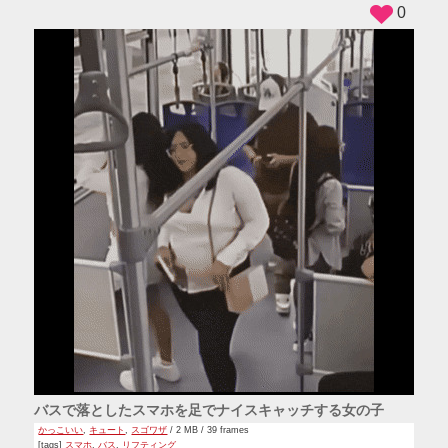
0
バスで落としたスマホを足でナイスキャッチする女の子
かっこいい
,
キュート
,
スゴワザ
/ 2 MB / 39 frames
[tags]
スマホ
,
バス
,
リフティング