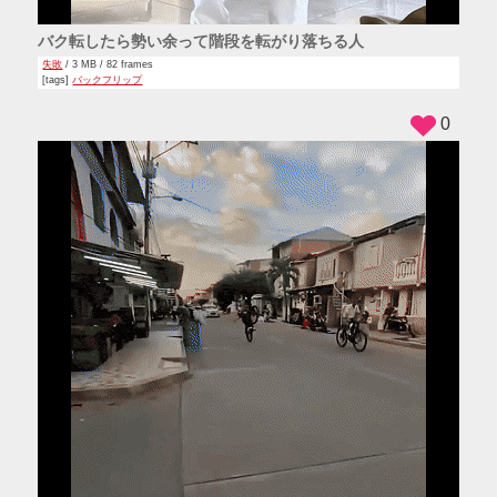
バク転したら勢い余って階段を転がり落ちる人
失敗
/ 3 MB / 82 frames
[tags]
バックフリップ
0