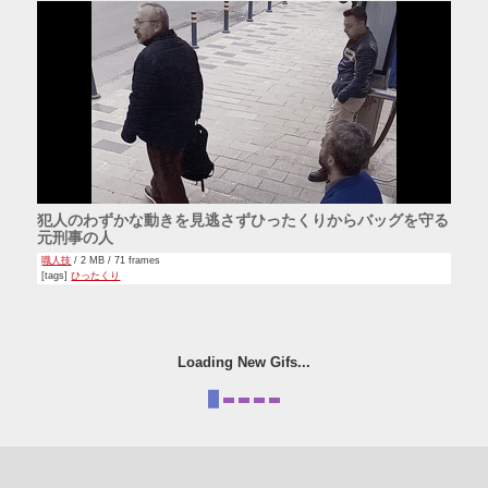
犯人のわずかな動きを見逃さずひったくりからバッグを守る
元刑事の人
職人技
/ 2 MB / 71 frames
[tags]
ひったくり
Loading New Gifs...