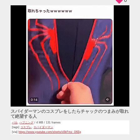
0
スパイダーマンのコスプレをしたらチャックのつまみが取れ
て絶望する人
バカ
,
ハプニング
/ 4 MB / 131 frames
[tags]
コスプレ
,
スパイダーマン
[via]
https://www.youtube.com/shorts/o5kFmz_0XEg