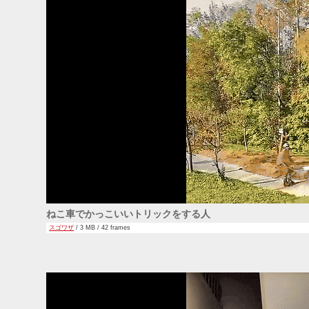
ねこ車でかっこいいトリックをする人
スゴワザ
/ 3 MB / 42 frames