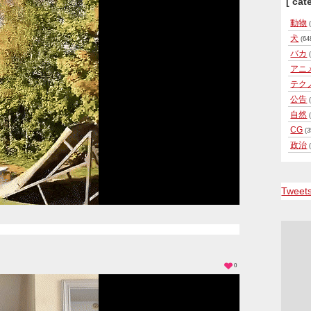
[ cat
動物
(
犬
(64
バカ
(
アニ
テク
公告
(
自然
(
CG
(3
政治
(
Tweet
0