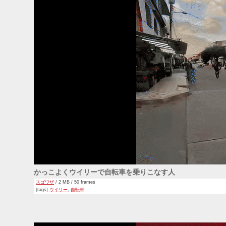
かっこよくウイリーで自転車を乗りこなす人
スゴワザ
/ 2 MB / 50 frames
[tags]
ウイリー
,
自転車