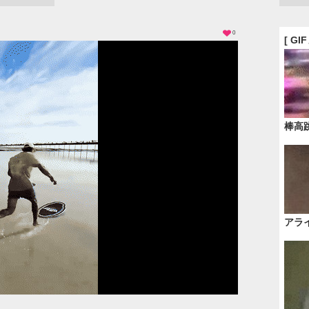
0
[ GI
棒高
アラ