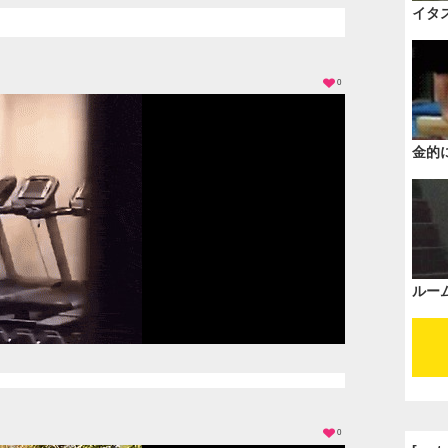
イタ
0
金的
ルー
0