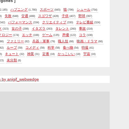
egories ]
ハプニング
スポーツ
猫
シュール
2,185)
(1,780)
(945)
(796)
(754)
失敗
交通
スゴワザ
子供
野球
8)
(648)
(499)
(428)
(407)
(397)
パフォーマンス
クリエイティブ
テレビ番組
342)
(334)
(330)
(324)
メ
女の子
イタズラ
タレント
事故
(315)
(298)
(263)
(260)
(216)
ノロジー
エッチ
ゲーム
声優
コラ
(174)
(166)
(135)
(122)
(106)
ファミリー
兵器・軍事
職人技
映画・ドラマ
86)
(82)
(79)
(68)
(66)
ループ
コメディ
科学
食べ物
特撮
62)
(59)
(59)
(58)
(54)
(41)
キュート
神業
定番
かっこいい
宇宙
5)
(32)
(31)
(18)
(18)
(16)
未分類
15)
(6)
s by anigif_webwedge