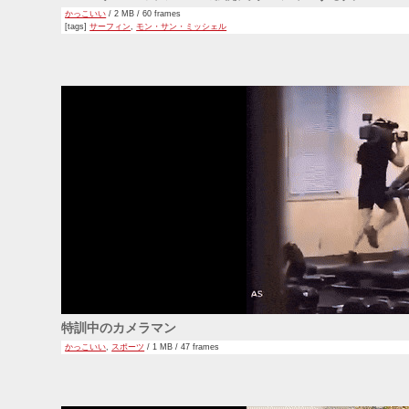
かっこいい
/ 2 MB / 60 frames
[tags]
サーフィン
,
モン・サン・ミッシェル
特訓中のカメラマン
かっこいい
,
スポーツ
/ 1 MB / 47 frames