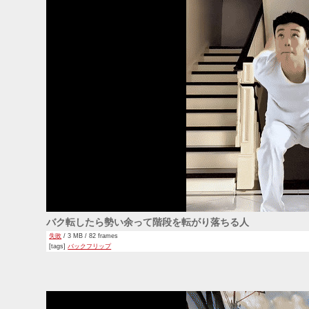
バク転したら勢い余って階段を転がり落ちる人
失敗
/ 3 MB / 82 frames
[tags]
バックフリップ