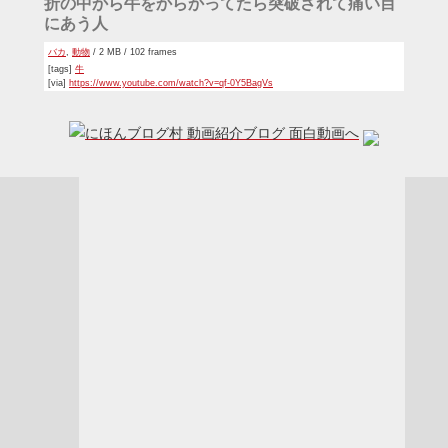
折の中から牛をからかってたら突破されて痛い目
にあう人
バカ
,
動物
/ 2 MB / 102 frames
[tags]
牛
[via]
https://www.youtube.com/watch?v=qf-0Y5BagVs