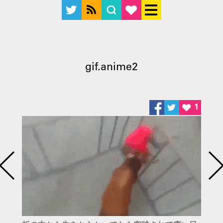
gif.anime2
1