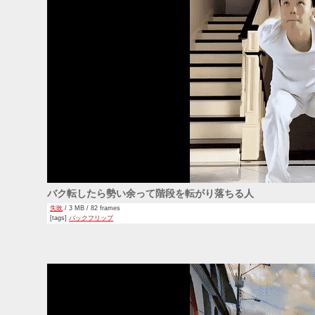
バク転したら勢い余って階段を転がり落ちる人
失敗
/ 3 MB / 82 frames
[tags]
バックフリップ