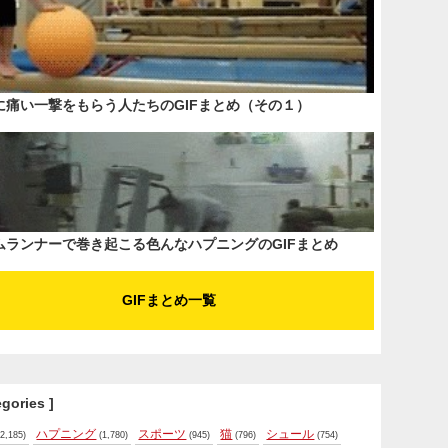
に痛い一撃をもらう人たちのGIFまとめ（その１）
ムランナーで巻き起こる色んなハプニングのGIFまとめ
GIFまとめ一覧
egories ]
ハプニング
スポーツ
猫
シュール
2,185)
(1,780)
(945)
(796)
(754)