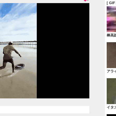
0
[ GI
棒高
アラ
イタ