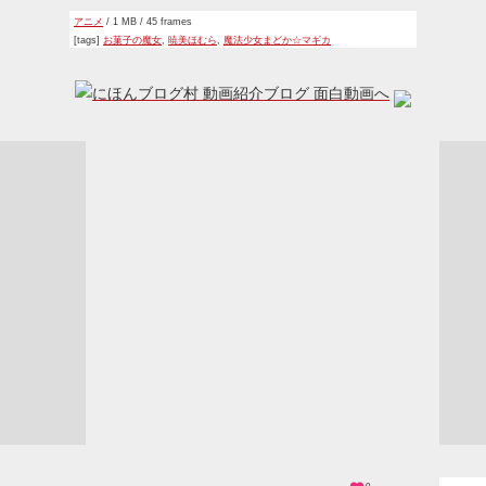
アニメ
/ 1 MB / 45 frames
[tags]
お菓子の魔女
,
暁美ほむら
,
魔法少女まどか☆マギカ