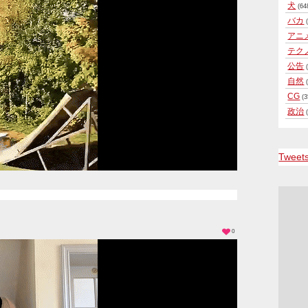
犬
(64
バカ
(
アニ
テク
公告
(
自然
(
CG
(3
政治
(
Tweet
0