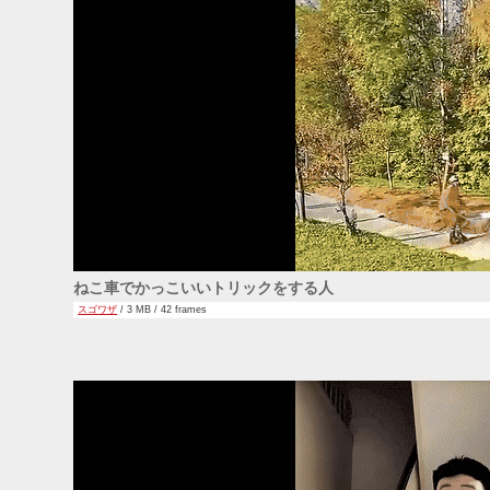
ねこ車でかっこいいトリックをする人
スゴワザ
/ 3 MB / 42 frames