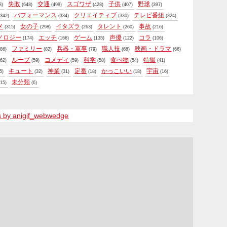
失敗
交通
スゴワザ
子供
野球
8)
(648)
(499)
(428)
(407)
(397)
パフォーマンス
クリエイティブ
テレビ番組
342)
(334)
(330)
(324)
メ
女の子
イタズラ
タレント
事故
(315)
(298)
(263)
(260)
(216)
ノロジー
エッチ
ゲーム
声優
コラ
(174)
(166)
(135)
(122)
(106)
ファミリー
兵器・軍事
職人技
映画・ドラマ
86)
(82)
(79)
(68)
(66)
ループ
コメディ
科学
食べ物
特撮
62)
(59)
(59)
(58)
(54)
(41)
キュート
神業
定番
かっこいい
宇宙
5)
(32)
(31)
(18)
(18)
(16)
未分類
15)
(6)
s by anigif_webwedge