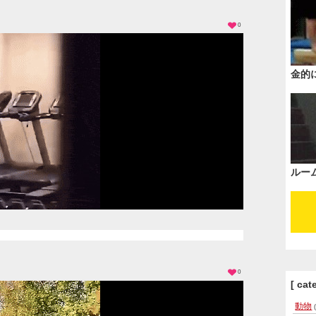
0
金的
ルー
0
[ cat
動物
(