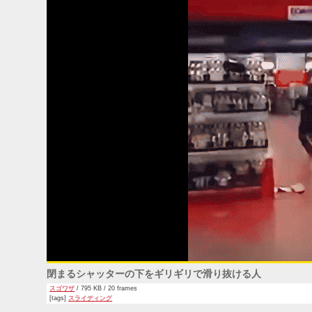
閉まるシャッターの下をギリギリで滑り抜ける人
スゴワザ
/ 795 KB / 20 frames
[tags]
スライディング