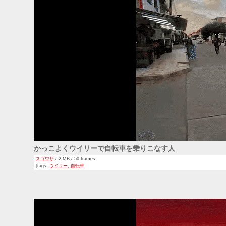
かっこよくウイリーで自転車を乗りこなす人
スゴワザ
/ 2 MB / 50 frames
[tags]
ウイリー
,
自転車