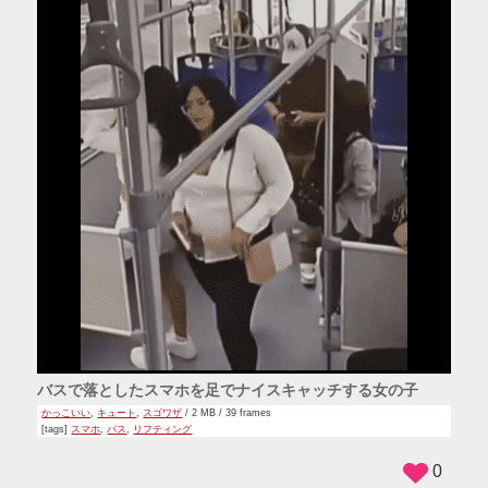
バスで落としたスマホを足でナイスキャッチする女の子
かっこいい
,
キュート
,
スゴワザ
/ 2 MB / 39 frames
[tags]
スマホ
,
バス
,
リフティング
0