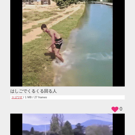
はしごでくるくる回る人
スゴワザ
/ 1 MB / 27 frames
0