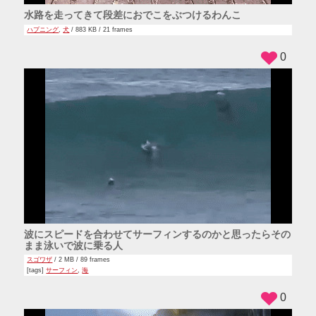
水路を走ってきて段差におでこをぶつけるわんこ
ハプニング
,
犬
/ 883 KB / 21 frames
0
波にスピードを合わせてサーフィンするのかと思ったらその
まま泳いで波に乗る人
スゴワザ
/ 2 MB / 89 frames
[tags]
サーフィン
,
海
0