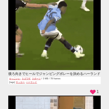
後ろ向きでヒールでジャンピングボレーを決めるハーランド
かっこいい
,
スゴワザ
,
スポーツ
/ 3 MB / 78 frames
[tags]
サッカー
,
ハーランド
1