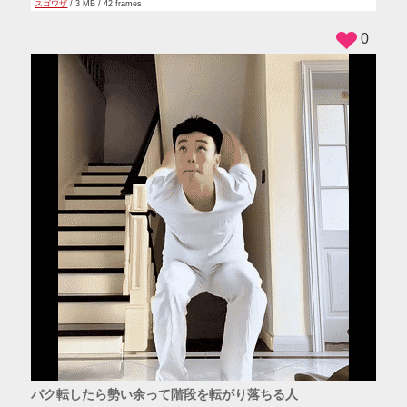
スゴワザ
/ 3 MB / 42 frames
0
バク転したら勢い余って階段を転がり落ちる人