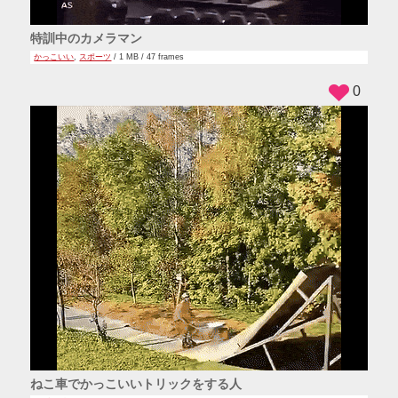
特訓中のカメラマン
かっこいい
,
スポーツ
/ 1 MB / 47 frames
0
ねこ車でかっこいいトリックをする人