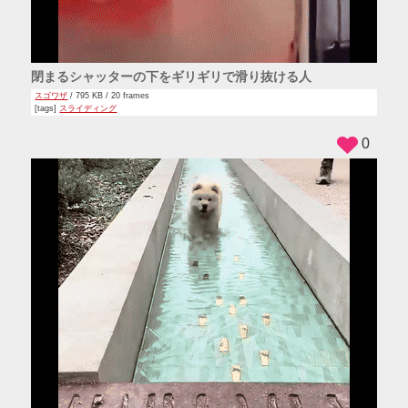
閉まるシャッターの下をギリギリで滑り抜ける人
スゴワザ
/ 795 KB / 20 frames
[tags]
スライディング
0