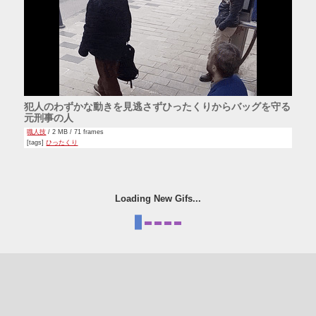
犯人のわずかな動きを見逃さずひったくりからバッグを守る
元刑事の人
職人技
/ 2 MB / 71 frames
[tags]
ひったくり
Loading New Gifs...