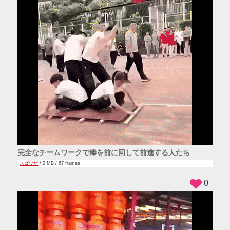
完全なチームワークで棒を前に回して前進する人たち
スゴワザ
/ 2 MB / 67 frames
0