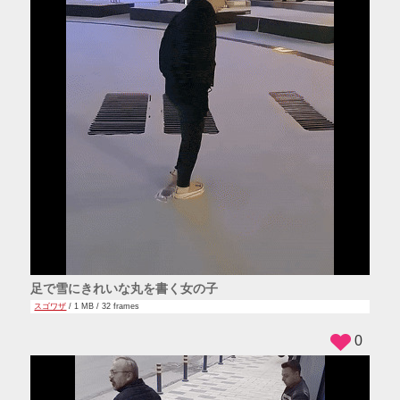
足で雪にきれいな丸を書く女の子
スゴワザ
/ 1 MB / 32 frames
0