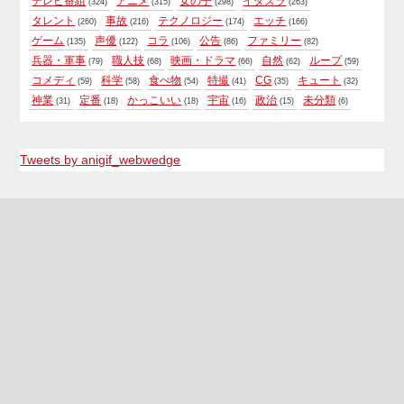
テレビ番組
アニメ
女の子
イタズラ
(324)
(315)
(298)
(263)
タレント
事故
テクノロジー
エッチ
(260)
(216)
(174)
(166)
ゲーム
声優
コラ
公告
ファミリー
(135)
(122)
(106)
(86)
(82)
兵器・軍事
職人技
映画・ドラマ
自然
ループ
(79)
(68)
(66)
(62)
(59)
コメディ
科学
食べ物
特撮
CG
キュート
(59)
(58)
(54)
(41)
(35)
(32)
神業
定番
かっこいい
宇宙
政治
未分類
(31)
(18)
(18)
(16)
(15)
(6)
Tweets by anigif_webwedge