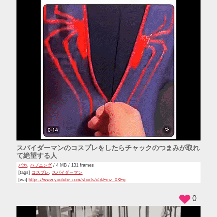
スパイダーマンのコスプレをしたらチャックのつまみが取れ
て絶望する人
バカ
,
ハプニング
/ 4 MB / 131 frames
[tags]
コスプレ
,
スパイダーマン
[via]
https://www.youtube.com/shorts/o5kFmz_0XEg
0