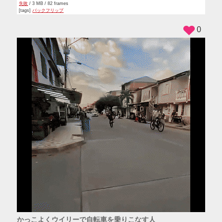
失敗
/ 3 MB / 82 frames
[tags]
バックフリップ
0
かっこよくウイリーで自転車を乗りこなす人