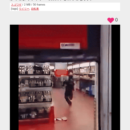
スゴワザ
/ 2 MB / 50 frames
[tags]
ウイリー
,
自転車
0