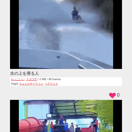
水の上を滑る人
かっこいい
,
スゴワザ
/ 2 MB / 69 frames
[tags]
ウェイクサーフィン
,
ベアフット
0