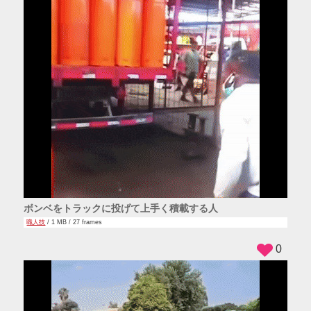
ボンベをトラックに投げて上手く積載する人
職人技
/ 1 MB / 27 frames
0