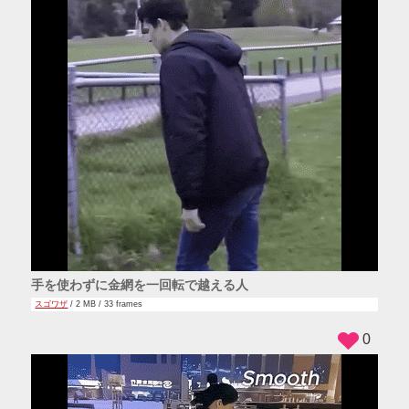
手を使わずに金網を一回転で越える人
スゴワザ
/ 2 MB / 33 frames
0