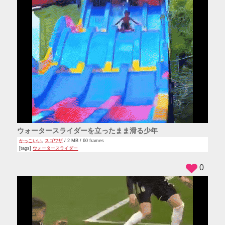
ウォータースライダーを立ったまま滑る少年
かっこいい
,
スゴワザ
/ 2 MB / 60 frames
[tags]
ウォータースライダー
0