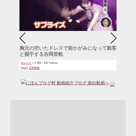
胸元の空いたドレスで前かがみになって観客
と握手する吉岡里帆
タレント
/ 4 MB / 142 frames
[tags]
吉岡里帆