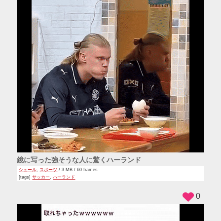
鏡に写った強そうな人に驚くハーランド
シュール
,
スポーツ
/ 3 MB / 60 frames
[tags]
サッカー
,
ハーランド
0