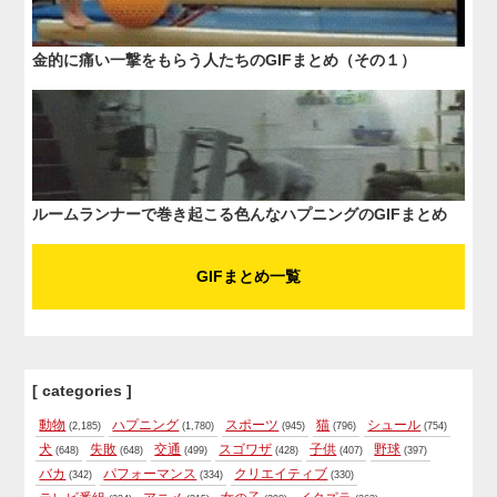
金的に痛い一撃をもらう人たちのGIFまとめ（その１）
ルームランナーで巻き起こる色んなハプニングのGIFまとめ
GIFまとめ一覧
[ categories ]
動物
ハプニング
スポーツ
猫
シュール
(2,185)
(1,780)
(945)
(796)
(754)
犬
失敗
交通
スゴワザ
子供
野球
(648)
(648)
(499)
(428)
(407)
(397)
バカ
パフォーマンス
クリエイティブ
(342)
(334)
(330)