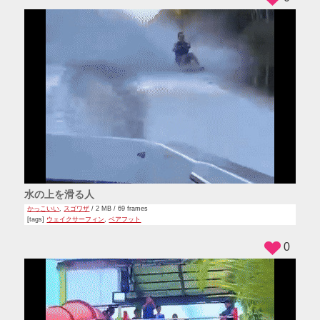
水の上を滑る人
かっこいい
,
スゴワザ
/ 2 MB / 69 frames
[tags]
ウェイクサーフィン
,
ベアフット
0