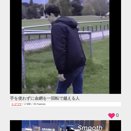
手を使わずに金網を一回転で越える人
スゴワザ
/ 2 MB / 33 frames
0