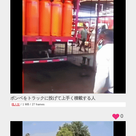
ボンベをトラックに投げて上手く積載する人
職人技
/ 1 MB / 27 frames
0