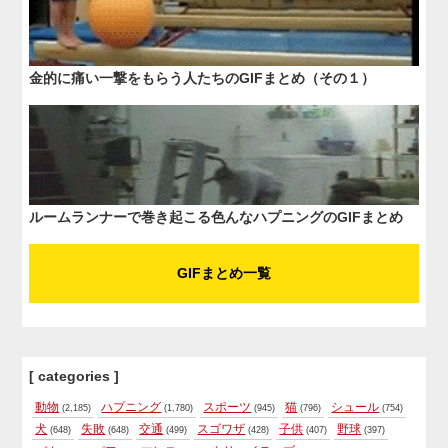
金的に痛い一撃をもらう人たちのGIFまとめ（その１）
ルームランナーで巻き起こる色んなハプニングのGIFまとめ
GIFまとめ一覧
[ categories ]
動物
ハプニング
スポーツ
猫
シュール
(2,185)
(1,780)
(945)
(796)
(754)
犬
失敗
交通
スゴワザ
子供
野球
(648)
(648)
(499)
(428)
(407)
(397)