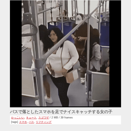
バスで落としたスマホを足でナイスキャッチする女の子
かっこいい
,
キュート
,
スゴワザ
/ 2 MB / 39 frames
[tags]
スマホ
,
バス
,
リフティング