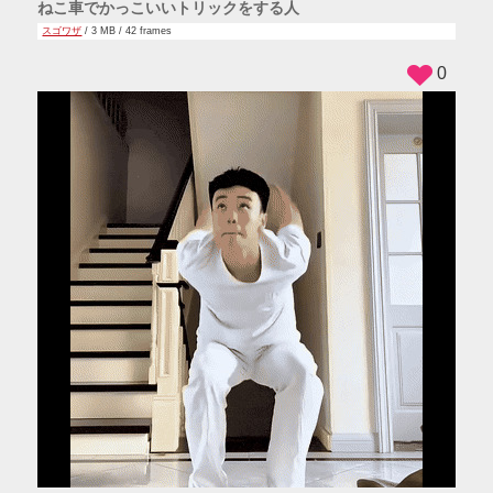
ねこ車でかっこいいトリックをする人
スゴワザ
/ 3 MB / 42 frames
0