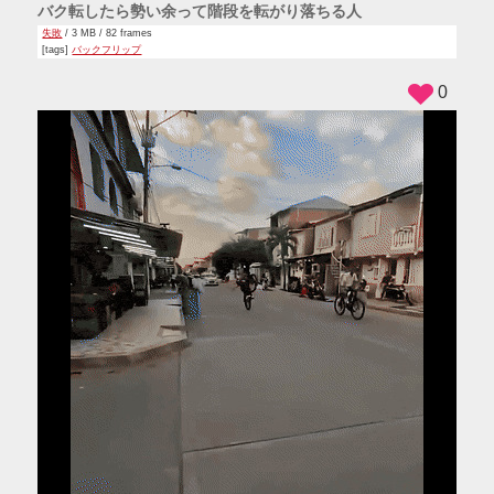
バク転したら勢い余って階段を転がり落ちる人
失敗
/ 3 MB / 82 frames
[tags]
バックフリップ
0