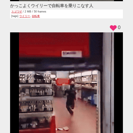
かっこよくウイリーで自転車を乗りこなす人
スゴワザ
/ 2 MB / 50 frames
[tags]
ウイリー
,
自転車
0