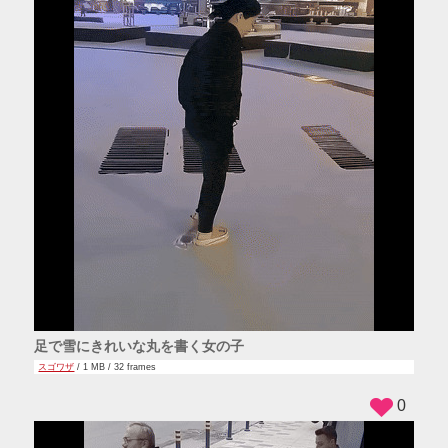
足で雪にきれいな丸を書く女の子
スゴワザ
/ 1 MB / 32 frames
0