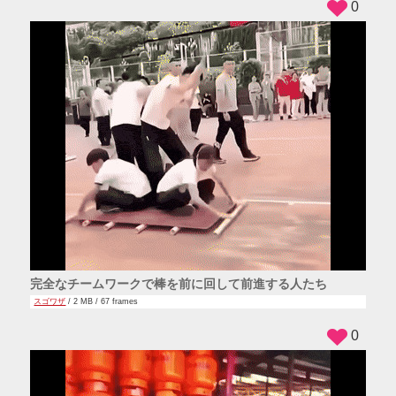
0
完全なチームワークで棒を前に回して前進する人たち
スゴワザ
/ 2 MB / 67 frames
0