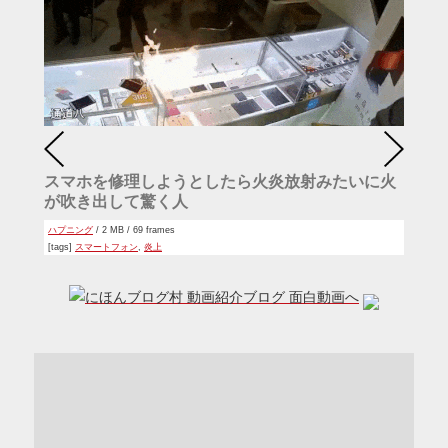
スマホを修理しようとしたら火炎放射みたいに火
が吹き出して驚く人
ハプニング
/ 2 MB / 69 frames
[tags]
スマートフォン
,
炎上