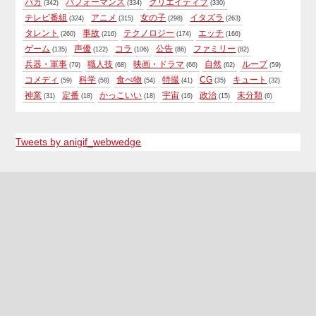
バカ
パフォーマンス
クリエイティブ
(342)
(334)
(330)
テレビ番組
アニメ
女の子
イタズラ
(324)
(315)
(298)
(263)
タレント
事故
テクノロジー
エッチ
(260)
(216)
(174)
(166)
ゲーム
声優
コラ
公告
ファミリー
(135)
(122)
(106)
(86)
(82)
兵器・軍事
職人技
映画・ドラマ
自然
ループ
(79)
(68)
(66)
(62)
(59)
コメディ
科学
食べ物
特撮
CG
キュート
(59)
(58)
(54)
(41)
(35)
(32)
神業
定番
かっこいい
宇宙
政治
未分類
(31)
(18)
(18)
(16)
(15)
(6)
Tweets by anigif_webwedge