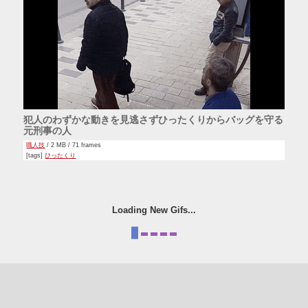
犯人のわずかな動きを見逃さずひったくりからバッグを守る
元刑事の人
職人技
/ 2 MB / 71 frames
[tags]
ひったくり
Loading New Gifs...