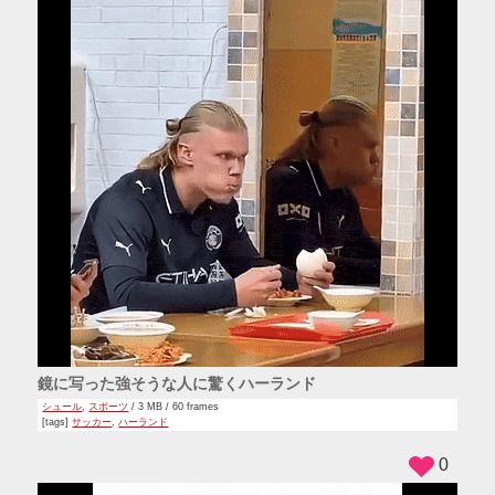
鏡に写った強そうな人に驚くハーランド
シュール
,
スポーツ
/ 3 MB / 60 frames
[tags]
サッカー
,
ハーランド
0