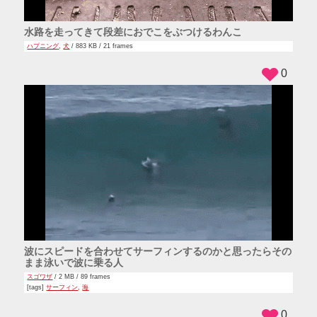
水路を走ってきて段差におでこをぶつけるわんこ
ハプニング
,
犬
/ 883 KB / 21 frames
0
波にスピードを合わせてサーフィンするのかと思ったらその
まま泳いで波に乗る人
スゴワザ
/ 2 MB / 89 frames
[tags]
サーフィン
,
海
0