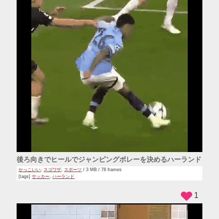
後ろ向きでヒールでジャンピングボレーを決めるハーランド
かっこいい
,
スゴワザ
,
スポーツ
/ 3 MB / 78 frames
[tags]
サッカー
,
ハーランド
1