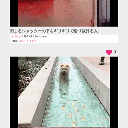
閉まるシャッターの下をギリギリで滑り抜ける人
スゴワザ
/ 795 KB / 20 frames
[tags]
スライディング
0