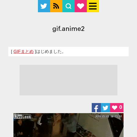
gif.anime2
[
GIFまとめ
]はじめました。
0