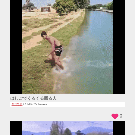
はしごでくるくる回る人
スゴワザ
/ 1 MB / 27 frames
0