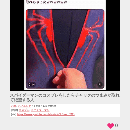
スパイダーマンのコスプレをしたらチャックのつまみが取れ
て絶望する人
バカ
,
ハプニング
/ 4 MB / 131 frames
[tags]
コスプレ
,
スパイダーマン
[via]
https://www.youtube.com/shorts/o5kFmz_0XEg
0