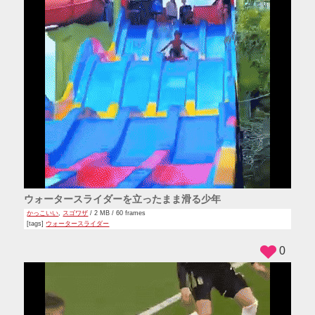
ウォータースライダーを立ったまま滑る少年
かっこいい
,
スゴワザ
/ 2 MB / 60 frames
[tags]
ウォータースライダー
0