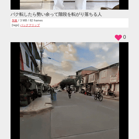
バク転したら勢い余って階段を転がり落ちる人
失敗
/ 3 MB / 82 frames
[tags]
バックフリップ
0