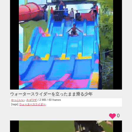
ウォータースライダーを立ったまま滑る少年
かっこいい
,
スゴワザ
/ 2 MB / 60 frames
[tags]
ウォータースライダー
0