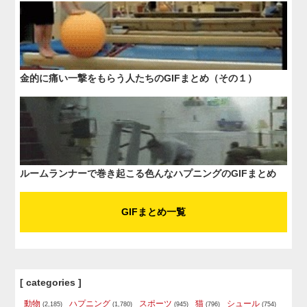
金的に痛い一撃をもらう人たちのGIFまとめ（その１）
ルームランナーで巻き起こる色んなハプニングのGIFまとめ
GIFまとめ一覧
[ categories ]
動物
ハプニング
スポーツ
猫
シュール
(2,185)
(1,780)
(945)
(796)
(754)