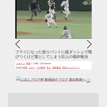
フライになった送りバントに猛ダッシュで飛
びつくけど落としてしまう巨人の福井敬治
スポーツ
,
野球
/ 2 MB / 119 frames
[tags]
NPB
,
エラー
,
プロ野球
,
巨人
,
福井敬治
,
読売ジャイアンツ