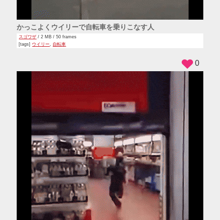
かっこよくウイリーで自転車を乗りこなす人
スゴワザ
/ 2 MB / 50 frames
[tags]
ウイリー
,
自転車
0