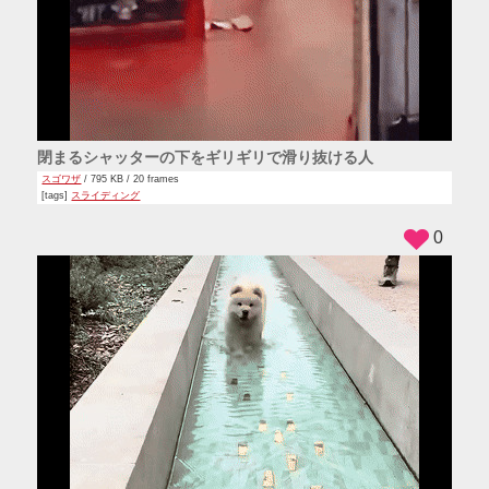
閉まるシャッターの下をギリギリで滑り抜ける人
スゴワザ
/ 795 KB / 20 frames
[tags]
スライディング
0