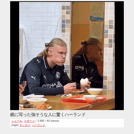
鏡に写った強そうな人に驚くハーランド
シュール
,
スポーツ
/ 3 MB / 60 frames
[tags]
サッカー
,
ハーランド