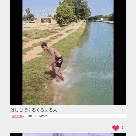
はしごでくるくる回る人
スゴワザ
/ 1 MB / 27 frames
0