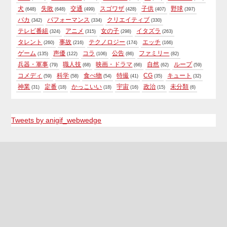
犬
失敗
交通
スゴワザ
子供
野球
(648)
(648)
(499)
(428)
(407)
(397)
バカ
パフォーマンス
クリエイティブ
(342)
(334)
(330)
テレビ番組
アニメ
女の子
イタズラ
(324)
(315)
(298)
(263)
タレント
事故
テクノロジー
エッチ
(260)
(216)
(174)
(166)
ゲーム
声優
コラ
公告
ファミリー
(135)
(122)
(106)
(86)
(82)
兵器・軍事
職人技
映画・ドラマ
自然
ループ
(79)
(68)
(66)
(62)
(59)
コメディ
科学
食べ物
特撮
CG
キュート
(59)
(58)
(54)
(41)
(35)
(32)
神業
定番
かっこいい
宇宙
政治
未分類
(31)
(18)
(18)
(16)
(15)
(6)
Tweets by anigif_webwedge