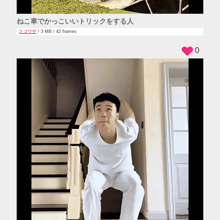
ねこ車でかっこいいトリックをする人
スゴワザ
/ 3 MB / 42 frames
0