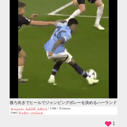
後ろ向きでヒールでジャンピングボレーを決めるハーランド
かっこいい
,
スゴワザ
,
スポーツ
/ 3 MB / 78 frames
[tags]
サッカー
,
ハーランド
1