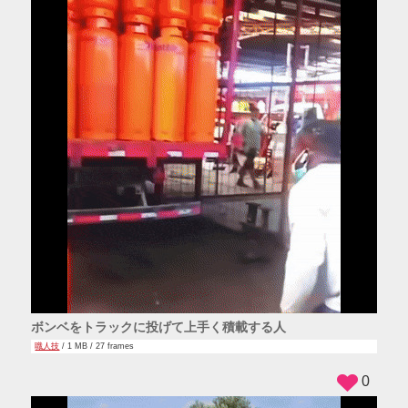
ボンベをトラックに投げて上手く積載する人
職人技
/ 1 MB / 27 frames
0