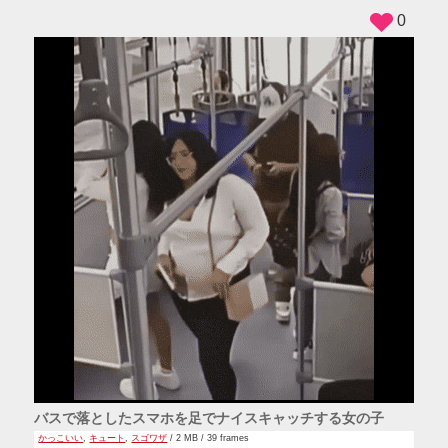
0
バスで落としたスマホを足でナイスキャッチする女の子
かっこいい
,
キュート
,
スゴワザ
/ 2 MB / 39 frames