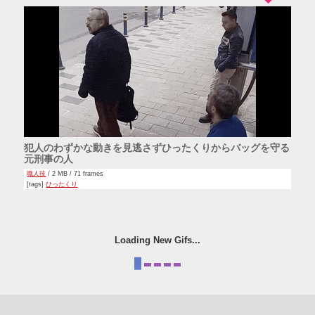
犯人のわずかな動きを見逃さずひったくりからバッグを守る
元刑事の人
職人技
/ 2 MB / 71 frames
[tags]
ひったくり
Loading New Gifs...