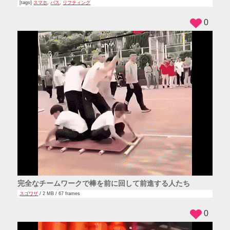
[tags]
スマホ
,
バス
,
リフティング
0
完全なチームワークで棒を前に回して前進する人たち
スゴワザ
/ 2 MB / 67 frames
0