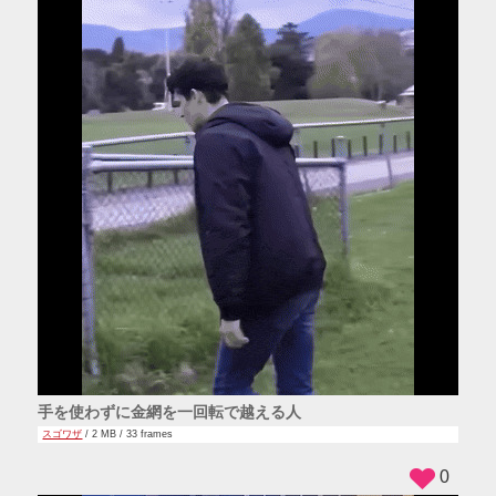
手を使わずに金網を一回転で越える人
スゴワザ
/ 2 MB / 33 frames
0