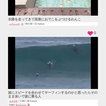
水路を走ってきて段差におでこをぶつけるわんこ
ハプニング
,
犬
/ 883 KB / 21 frames
0
波にスピードを合わせてサーフィンするのかと思ったらその
まま泳いで波に乗る人
スゴワザ
/ 2 MB / 89 frames
[tags]
サーフィン
,
海