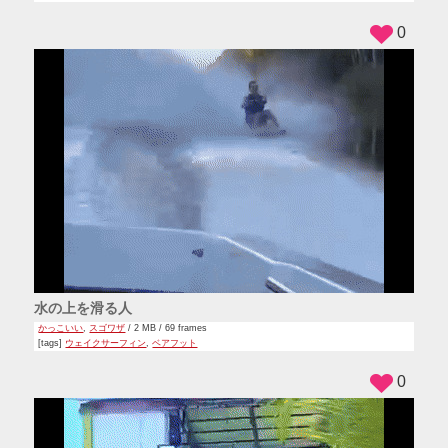
0
水の上を滑る人
かっこいい
,
スゴワザ
/ 2 MB / 69 frames
[tags]
ウェイクサーフィン
,
ベアフット
0