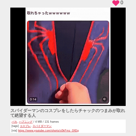
0
スパイダーマンのコスプレをしたらチャックのつまみが取れ
て絶望する人
バカ
,
ハプニング
/ 4 MB / 131 frames
[tags]
コスプレ
,
スパイダーマン
[via]
https://www.youtube.com/shorts/o5kFmz_0XEg