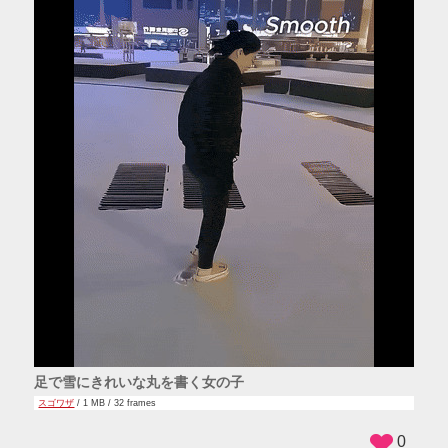
足で雪にきれいな丸を書く女の子
スゴワザ
/ 1 MB / 32 frames
0