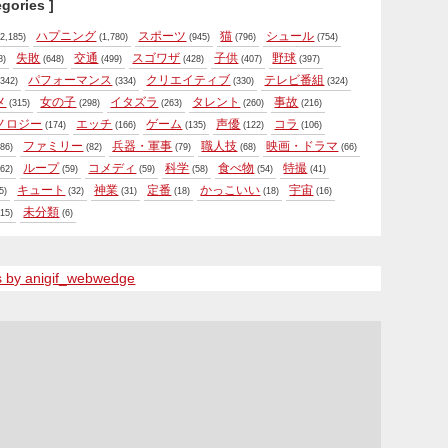
egories ]
ハプニング
スポーツ
猫
シュール
2,185)
(1,780)
(945)
(796)
(754)
失敗
交通
スゴワザ
子供
野球
8)
(648)
(499)
(428)
(407)
(397)
パフォーマンス
クリエイティブ
テレビ番組
342)
(334)
(330)
(324)
メ
女の子
イタズラ
タレント
事故
(315)
(298)
(263)
(260)
(216)
ノロジー
エッチ
ゲーム
声優
コラ
(174)
(166)
(135)
(122)
(106)
ファミリー
兵器・軍事
職人技
映画・ドラマ
86)
(82)
(79)
(68)
(66)
ループ
コメディ
科学
食べ物
特撮
62)
(59)
(59)
(58)
(54)
(41)
キュート
神業
定番
かっこいい
宇宙
5)
(32)
(31)
(18)
(18)
(16)
未分類
15)
(6)
s by anigif_webwedge