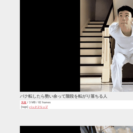
バク転したら勢い余って階段を転がり落ちる人
失敗
/ 3 MB / 82 frames
[tags]
バックフリップ