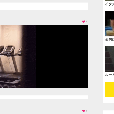
イタ
0
金的
ルー
0