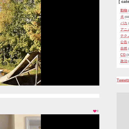
[ cat
動物
(
犬
(64
バカ
(
アニ
テク
公告
(
自然
(
CG
(3
政治
(
Tweet
0