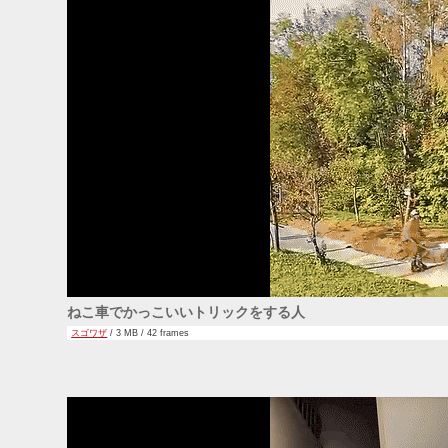
ねこ車でかっこいいトリックをする人
スゴワザ
/ 3 MB / 42 frames