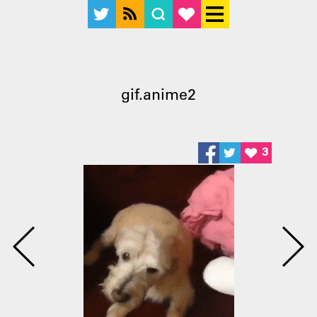
gif.anime2
3