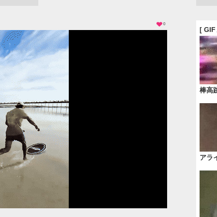
0
[ GI
棒高
アラ