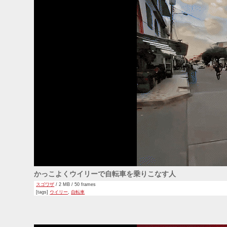
かっこよくウイリーで自転車を乗りこなす人
スゴワザ
/ 2 MB / 50 frames
[tags]
ウイリー
,
自転車