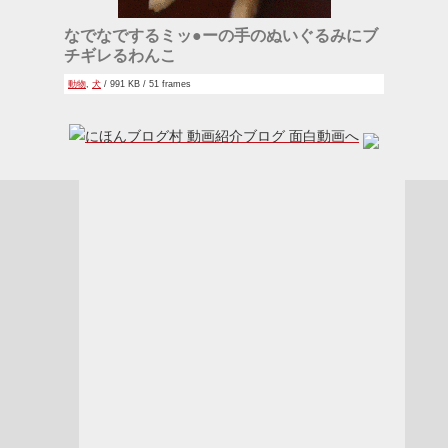
なでなでするミッ●ーの手のぬいぐるみにブ
チギレるわんこ
動物
,
犬
/ 991 KB / 51 frames