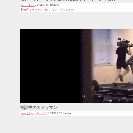
かっこいい
/ 2 MB / 60 frames
[tags]
サーフィン
,
モン・サン・ミッシェル
特訓中のカメラマン
かっこいい
,
スポーツ
/ 1 MB / 47 frames