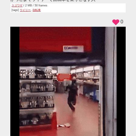
スゴワザ
/ 2 MB / 50 frames
[tags]
ウイリー
,
自転車
0