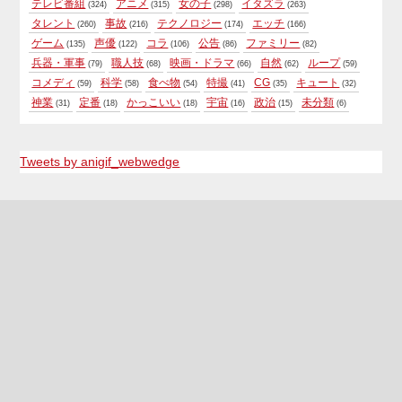
テレビ番組
アニメ
女の子
イタズラ
(324)
(315)
(298)
(263)
タレント
事故
テクノロジー
エッチ
(260)
(216)
(174)
(166)
ゲーム
声優
コラ
公告
ファミリー
(135)
(122)
(106)
(86)
(82)
兵器・軍事
職人技
映画・ドラマ
自然
ループ
(79)
(68)
(66)
(62)
(59)
コメディ
科学
食べ物
特撮
CG
キュート
(59)
(58)
(54)
(41)
(35)
(32)
神業
定番
かっこいい
宇宙
政治
未分類
(31)
(18)
(18)
(16)
(15)
(6)
Tweets by anigif_webwedge