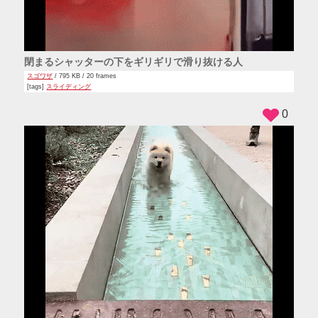
閉まるシャッターの下をギリギリで滑り抜ける人
スゴワザ
/ 795 KB / 20 frames
[tags]
スライディング
0