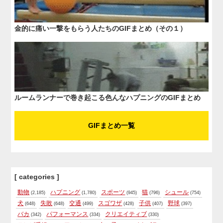
金的に痛い一撃をもらう人たちのGIFまとめ（その１）
ルームランナーで巻き起こる色んなハプニングのGIFまとめ
GIFまとめ一覧
[ categories ]
動物
ハプニング
スポーツ
猫
シュール
(2,185)
(1,780)
(945)
(796)
(754)
犬
失敗
交通
スゴワザ
子供
野球
(648)
(648)
(499)
(428)
(407)
(397)
バカ
パフォーマンス
クリエイティブ
(342)
(334)
(330)