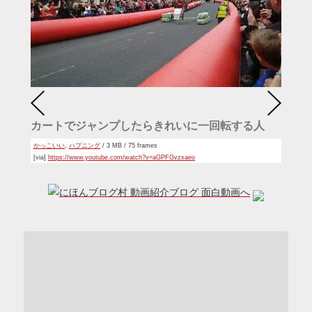
カートでジャンプしたらきれいに一回転する人
かっこいい
,
ハプニング
/ 3 MB / 75 frames
[via]
https://www.youtube.com/watch?v=aGPFGvzxaeo