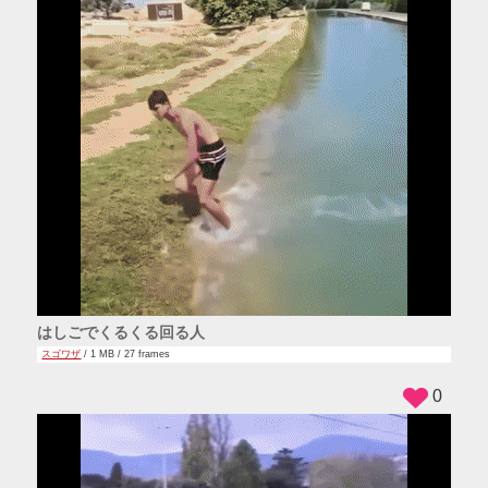
はしごでくるくる回る人
スゴワザ
/ 1 MB / 27 frames
0