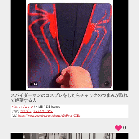
スパイダーマンのコスプレをしたらチャックのつまみが取れ
て絶望する人
バカ
,
ハプニング
/ 4 MB / 131 frames
[tags]
コスプレ
,
スパイダーマン
[via]
https://www.youtube.com/shorts/o5kFmz_0XEg
0