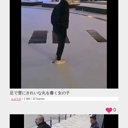
足で雪にきれいな丸を書く女の子
スゴワザ
/ 1 MB / 32 frames
0