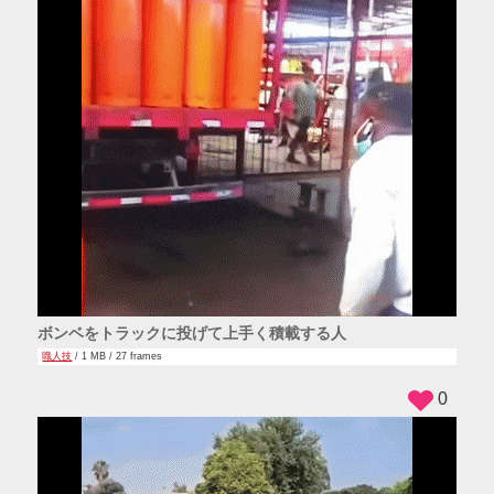
ボンベをトラックに投げて上手く積載する人
職人技
/ 1 MB / 27 frames
0