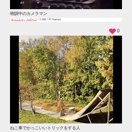
特訓中のカメラマン
かっこいい
,
スポーツ
/ 1 MB / 47 frames
0
ねこ車でかっこいいトリックをする人