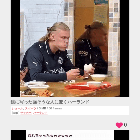
鏡に写った強そうな人に驚くハーランド
シュール
,
スポーツ
/ 3 MB / 60 frames
[tags]
サッカー
,
ハーランド
0