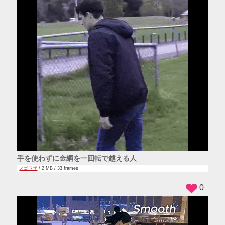
手を使わずに金網を一回転で越える人
スゴワザ
/ 2 MB / 33 frames
0