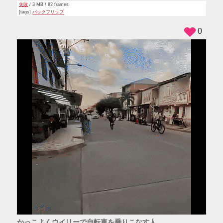
失敗
/ 3 MB / 82 frames
[tags]
バックフリップ
0
かっこよくウイリーで自転車を乗りこなす人