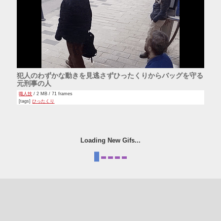
犯人のわずかな動きを見逃さずひったくりからバッグを守る
元刑事の人
職人技
/ 2 MB / 71 frames
[tags]
ひったくり
Loading New Gifs...