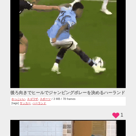
後ろ向きでヒールでジャンピングボレーを決めるハーランド
かっこいい
,
スゴワザ
,
スポーツ
/ 3 MB / 78 frames
[tags]
サッカー
,
ハーランド
1