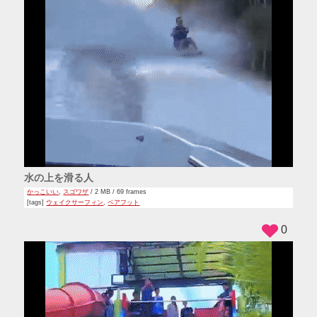
水の上を滑る人
かっこいい
,
スゴワザ
/ 2 MB / 69 frames
[tags]
ウェイクサーフィン
,
ベアフット
0