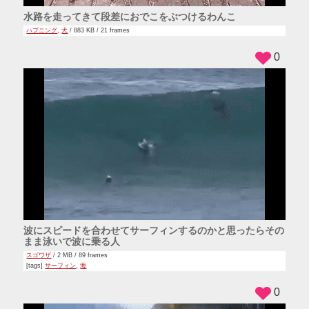
水路を走ってきて段差におでこをぶつけるわんこ
ハプニング
,
犬
/ 883 KB / 21 frames
0
波にスピードを合わせてサーフィンするのかと思ったらその
まま泳いで波に乗る人
スゴワザ
/ 2 MB / 89 frames
[tags]
サーフィン
,
海
0