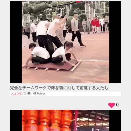
完全なチームワークで棒を前に回して前進する人たち
スゴワザ
/ 2 MB / 67 frames
0