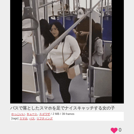
バスで落としたスマホを足でナイスキャッチする女の子
かっこいい
,
キュート
,
スゴワザ
/ 2 MB / 39 frames
[tags]
スマホ
,
バス
,
リフティング
0