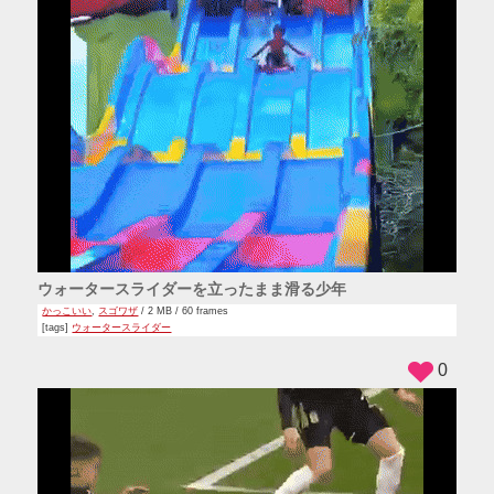
ウォータースライダーを立ったまま滑る少年
かっこいい
,
スゴワザ
/ 2 MB / 60 frames
[tags]
ウォータースライダー
0