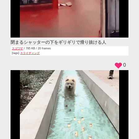
閉まるシャッターの下をギリギリで滑り抜ける人
スゴワザ
/ 795 KB / 20 frames
[tags]
スライディング
0