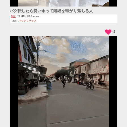
バク転したら勢い余って階段を転がり落ちる人
失敗
/ 3 MB / 82 frames
[tags]
バックフリップ
0