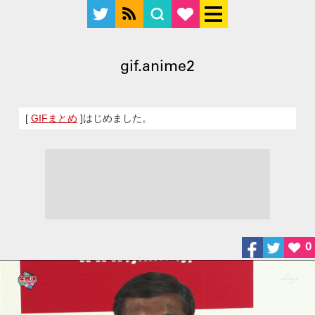
gif.anime2
[
GIFまとめ
]はじめました。
0