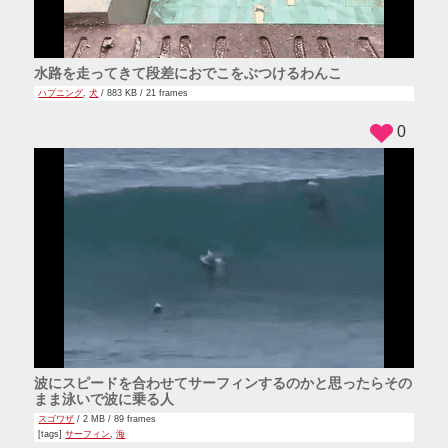
水路を走ってきて段差におでこをぶつけるわんこ
ハプニング
,
犬
/ 883 KB / 21 frames
0
波にスピードを合わせてサーフィンするのかと思ったらその
まま泳いで波に乗る人
スゴワザ
/ 2 MB / 89 frames
[tags]
サーフィン
,
海