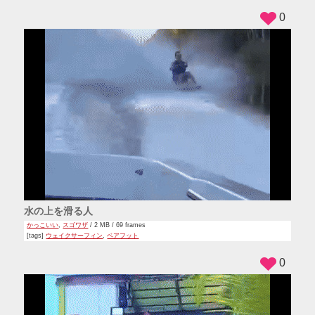
0
水の上を滑る人
かっこいい
,
スゴワザ
/ 2 MB / 69 frames
[tags]
ウェイクサーフィン
,
ベアフット
0