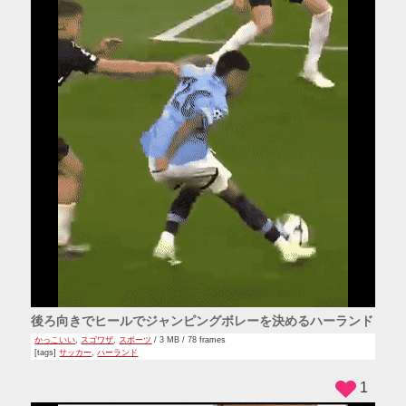
後ろ向きでヒールでジャンピングボレーを決めるハーランド
かっこいい
,
スゴワザ
,
スポーツ
/ 3 MB / 78 frames
[tags]
サッカー
,
ハーランド
1