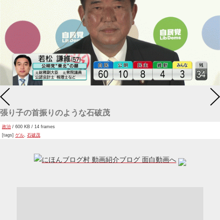
張り子の首振りのような石破茂
政治
/ 600 KB / 14 frames
[tags]
ゲル
,
石破茂