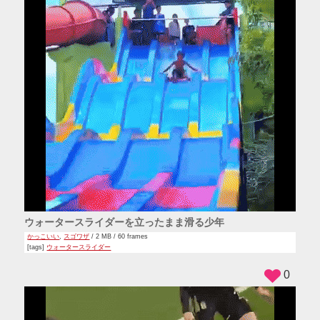
ウォータースライダーを立ったまま滑る少年
かっこいい
,
スゴワザ
/ 2 MB / 60 frames
[tags]
ウォータースライダー
0