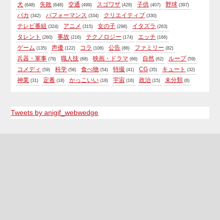
犬
失敗
交通
スゴワザ
子供
野球
(648)
(648)
(499)
(428)
(407)
(397)
バカ
パフォーマンス
クリエイティブ
(342)
(334)
(330)
テレビ番組
アニメ
女の子
イタズラ
(324)
(315)
(298)
(263)
タレント
事故
テクノロジー
エッチ
(260)
(216)
(174)
(166)
ゲーム
声優
コラ
公告
ファミリー
(135)
(122)
(106)
(86)
(82)
兵器・軍事
職人技
映画・ドラマ
自然
ループ
(79)
(68)
(66)
(62)
(59)
コメディ
科学
食べ物
特撮
CG
キュート
(59)
(58)
(54)
(41)
(35)
(32)
神業
定番
かっこいい
宇宙
政治
未分類
(31)
(18)
(18)
(16)
(15)
(6)
Tweets by anigif_webwedge