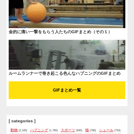
金的に痛い一撃をもらう人たちのGIFまとめ（その１）
ルームランナーで巻き起こる色んなハプニングのGIFまとめ
GIFまとめ一覧
[ categories ]
動物
ハプニング
スポーツ
猫
シュール
(2,185)
(1,780)
(945)
(796)
(754)