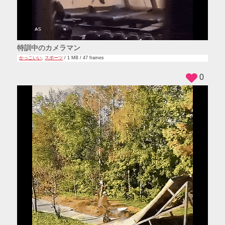
特訓中のカメラマン
かっこいい
,
スポーツ
/ 1 MB / 47 frames
0