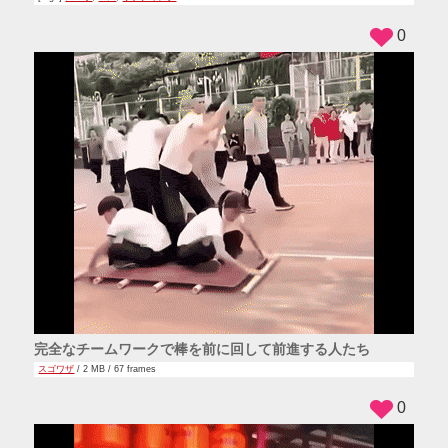
0
完全なチームワークで棒を前に回して前進する人たち
スゴワザ
/ 2 MB / 67 frames
0