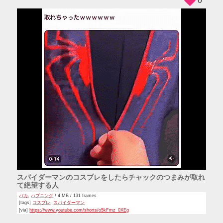
0
スパイダーマンのコスプレをしたらチャックのつまみが取れ
て絶望する人
バカ
,
ハプニング
/ 4 MB / 131 frames
[tags]
コスプレ
,
スパイダーマン
[via]
https://www.youtube.com/shorts/o5kFmz_0XEg