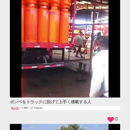
ボンベをトラックに投げて上手く積載する人
職人技
/ 1 MB / 27 frames
0