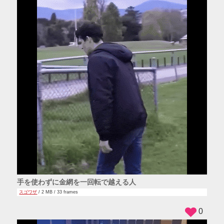
手を使わずに金網を一回転で越える人
スゴワザ
/ 2 MB / 33 frames
0