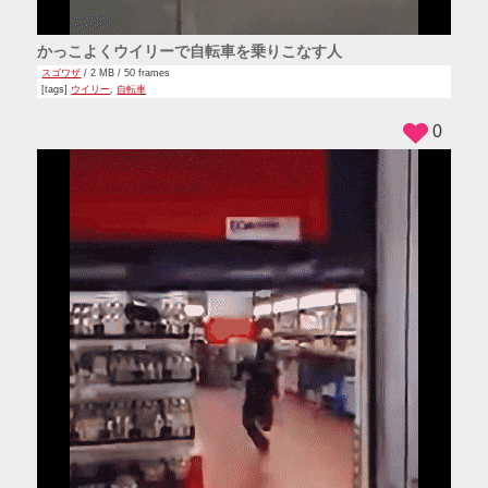
かっこよくウイリーで自転車を乗りこなす人
スゴワザ
/ 2 MB / 50 frames
[tags]
ウイリー
,
自転車
0