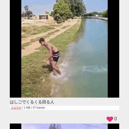
はしごでくるくる回る人
スゴワザ
/ 1 MB / 27 frames
0