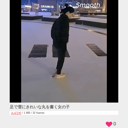
足で雪にきれいな丸を書く女の子
スゴワザ
/ 1 MB / 32 frames
0