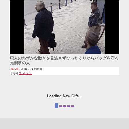
犯人のわずかな動きを見逃さずひったくりからバッグを守る
元刑事の人
職人技
/ 2 MB / 71 frames
[tags]
ひったくり
Loading New Gifs...