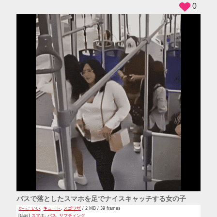
0
バスで落としたスマホを足でナイスキャッチする女の子
かっこいい
,
キュート
,
スゴワザ
/ 2 MB / 39 frames
[tags]
スマホ
,
バス
,
リフティング