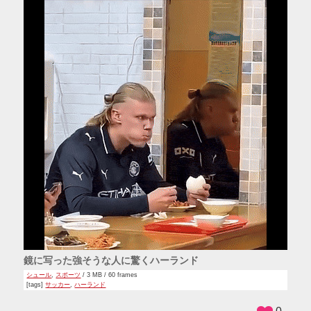
鏡に写った強そうな人に驚くハーランド
シュール
,
スポーツ
/ 3 MB / 60 frames
[tags]
サッカー
,
ハーランド