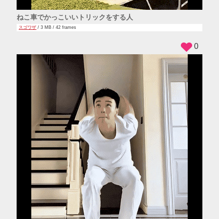
ねこ車でかっこいいトリックをする人
スゴワザ
/ 3 MB / 42 frames
0