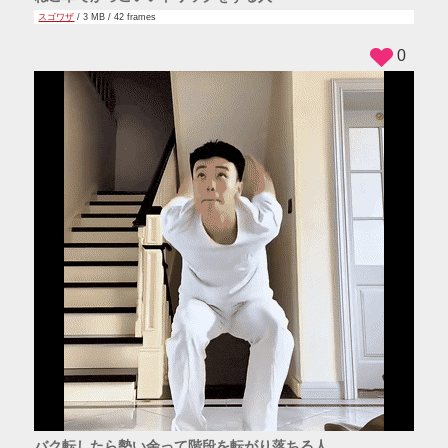
スゴワザ
/ 3 MB / 42 frames
0
バク転したら勢い余って階段を転がり落ちる人