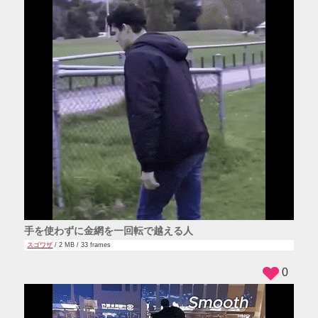
手を使わずに金網を一回転で越える人
スゴワザ
/ 2 MB / 33 frames
0