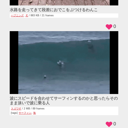
水路を走ってきて段差におでこをぶつけるわんこ
ハプニング
,
犬
/ 883 KB / 21 frames
0
波にスピードを合わせてサーフィンするのかと思ったらその
まま泳いで波に乗る人
スゴワザ
/ 2 MB / 89 frames
[tags]
サーフィン
,
海
0