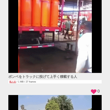
ボンベをトラックに投げて上手く積載する人
職人技
/ 1 MB / 27 frames
0