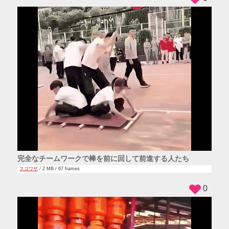
完全なチームワークで棒を前に回して前進する人たち
スゴワザ
/ 2 MB / 67 frames
0