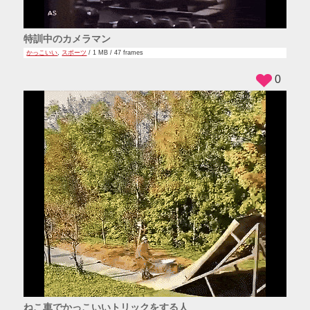
特訓中のカメラマン
かっこいい
,
スポーツ
/ 1 MB / 47 frames
0
ねこ車でかっこいいトリックをする人