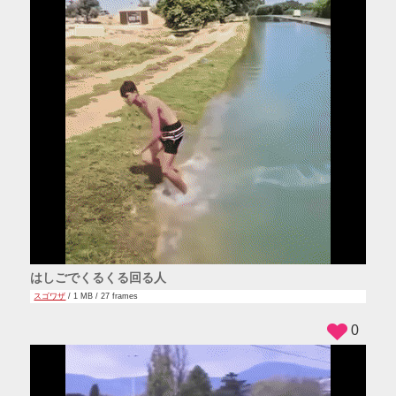
はしごでくるくる回る人
スゴワザ
/ 1 MB / 27 frames
0