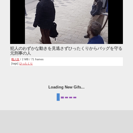
犯人のわずかな動きを見逃さずひったくりからバッグを守る
元刑事の人
職人技
/ 2 MB / 71 frames
[tags]
ひったくり
Loading New Gifs...