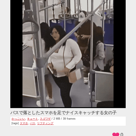
バスで落としたスマホを足でナイスキャッチする女の子
かっこいい
,
キュート
,
スゴワザ
/ 2 MB / 39 frames
[tags]
スマホ
,
バス
,
リフティング
0