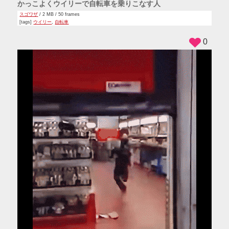
かっこよくウイリーで自転車を乗りこなす人
スゴワザ
/ 2 MB / 50 frames
[tags]
ウイリー
,
自転車
0