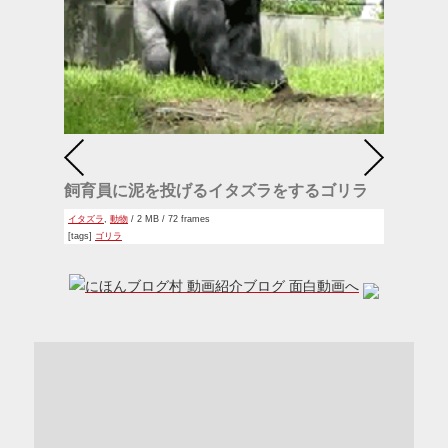
飼育員に泥を投げるイタズラをするゴリラ
イタズラ
,
動物
/ 2 MB / 72 frames
[tags]
ゴリラ