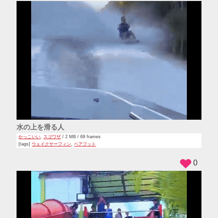
水の上を滑る人
かっこいい
,
スゴワザ
/ 2 MB / 69 frames
[tags]
ウェイクサーフィン
,
ベアフット
0