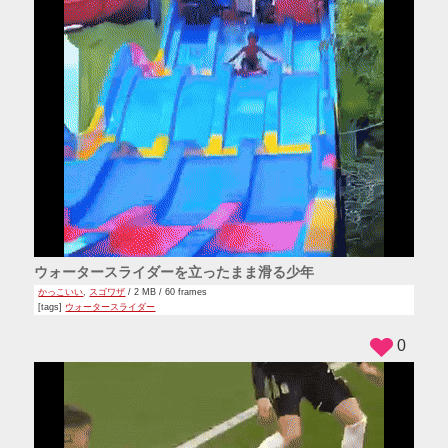
ウォータースライダーを立ったまま滑る少年
かっこいい
,
スゴワザ
/ 2 MB / 60 frames
[tags]
ウォータースライダー
0