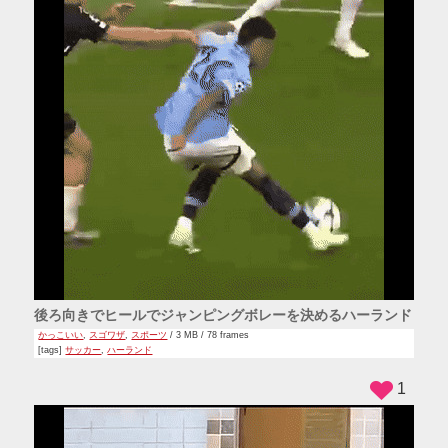
後ろ向きでヒールでジャンピングボレーを決めるハーランド
かっこいい
,
スゴワザ
,
スポーツ
/ 3 MB / 78 frames
[tags]
サッカー
,
ハーランド
1