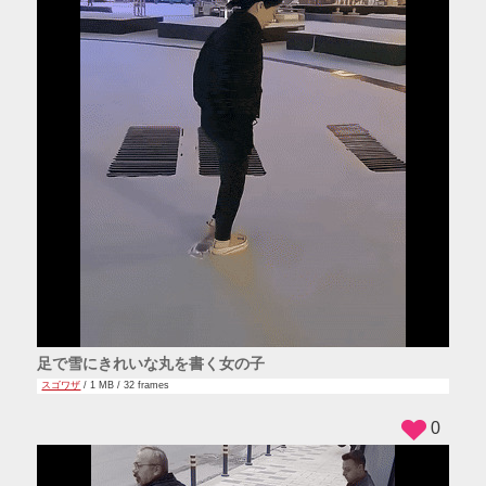
足で雪にきれいな丸を書く女の子
スゴワザ
/ 1 MB / 32 frames
0