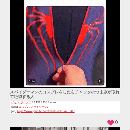
スパイダーマンのコスプレをしたらチャックのつまみが取れ
て絶望する人
バカ
,
ハプニング
/ 4 MB / 131 frames
[tags]
コスプレ
,
スパイダーマン
[via]
https://www.youtube.com/shorts/o5kFmz_0XEg
0