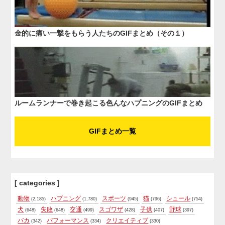
金的に痛い一撃をもらう人たちのGIFまとめ（その１）
ルームランナーで巻き起こる色んなハプニングのGIFまとめ
GIFまとめ一覧
[ categories ]
動物
ハプニング
スポーツ
猫
シュール
(2,185)
(1,780)
(945)
(796)
(754)
犬
失敗
交通
スゴワザ
子供
野球
(648)
(648)
(499)
(428)
(407)
(397)
バカ
パフォーマンス
クリエイティブ
(342)
(334)
(330)