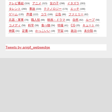
テレビ番組
アニメ
女の子
イタズラ
(324)
(315)
(298)
(263)
タレント
事故
テクノロジー
エッチ
(260)
(216)
(174)
(166)
ゲーム
声優
コラ
公告
ファミリー
(135)
(122)
(106)
(86)
(82)
兵器・軍事
職人技
映画・ドラマ
自然
ループ
(79)
(68)
(66)
(62)
(59)
コメディ
科学
食べ物
特撮
CG
キュート
(59)
(58)
(54)
(41)
(35)
(32)
神業
定番
かっこいい
宇宙
政治
未分類
(31)
(18)
(18)
(16)
(15)
(6)
Tweets by anigif_webwedge