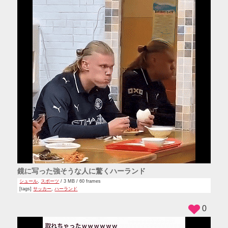
鏡に写った強そうな人に驚くハーランド
シュール
,
スポーツ
/ 3 MB / 60 frames
[tags]
サッカー
,
ハーランド
0