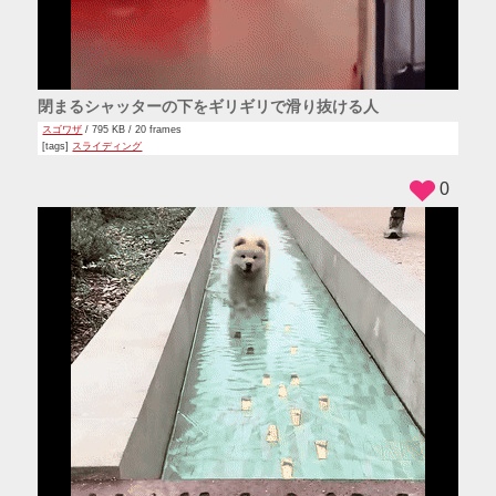
閉まるシャッターの下をギリギリで滑り抜ける人
スゴワザ
/ 795 KB / 20 frames
[tags]
スライディング
0