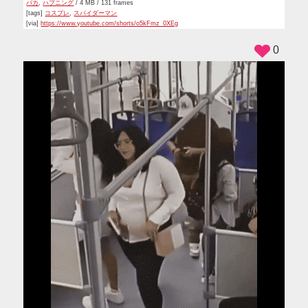
バカ
,
ハプニング
/ 4 MB / 131 frames
[tags]
コスプレ
,
スパイダーマン
[via]
https://www.youtube.com/shorts/o5kFmz_0XEg
0