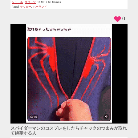
シュール
,
スポーツ
/ 3 MB / 60 frames
[tags]
サッカー
,
ハーランド
0
スパイダーマンのコスプレをしたらチャックのつまみが取れ
て絶望する人