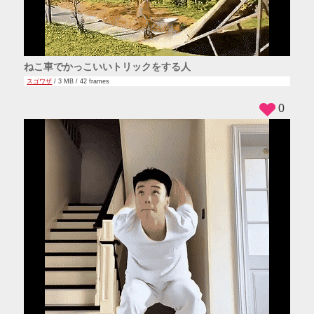
ねこ車でかっこいいトリックをする人
スゴワザ
/ 3 MB / 42 frames
0