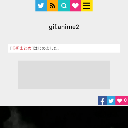
gif.anime2
[
GIFまとめ
]はじめました。
0