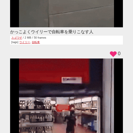
かっこよくウイリーで自転車を乗りこなす人
スゴワザ
/ 2 MB / 50 frames
[tags]
ウイリー
,
自転車
0