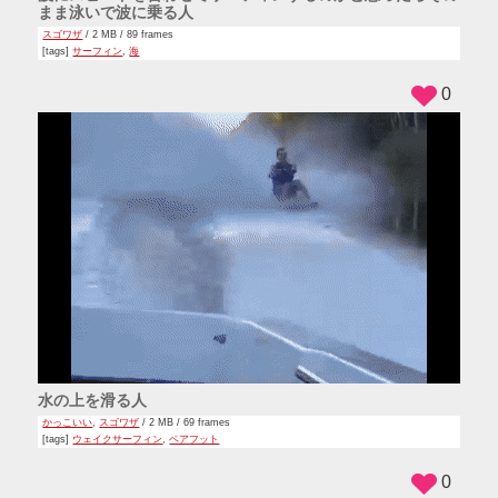
まま泳いで波に乗る人
スゴワザ
/ 2 MB / 89 frames
[tags]
サーフィン
,
海
0
水の上を滑る人
かっこいい
,
スゴワザ
/ 2 MB / 69 frames
[tags]
ウェイクサーフィン
,
ベアフット
0