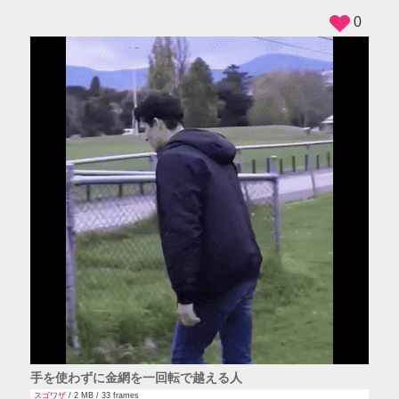
0
手を使わずに金網を一回転で越える人
スゴワザ
/ 2 MB / 33 frames