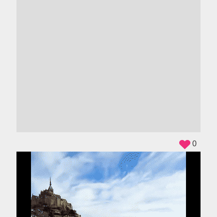
ADS
0