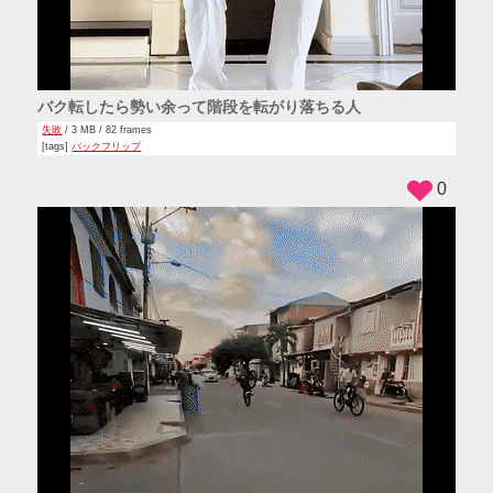
バク転したら勢い余って階段を転がり落ちる人
失敗
/ 3 MB / 82 frames
[tags]
バックフリップ
0