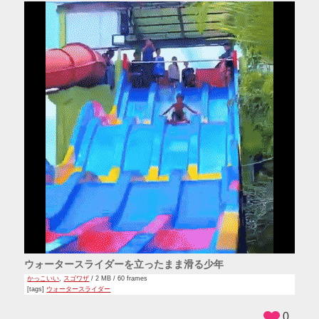
ウォータースライダーを立ったまま滑る少年
かっこいい
,
スゴワザ
/ 2 MB / 60 frames
[tags]
ウォータースライダー
0