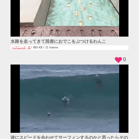
水路を走ってきて段差におでこをぶつけるわんこ
ハプニング
,
犬
/ 883 KB / 21 frames
0
波にスピードを合わせてサーフィンするのかと思ったらその