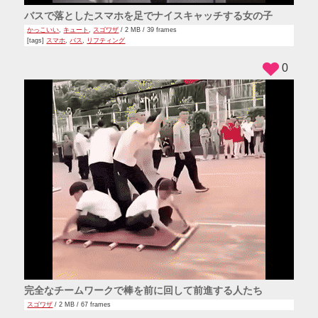
バスで落としたスマホを足でナイスキャッチする女の子
かっこいい
,
キュート
,
スゴワザ
/ 2 MB / 39 frames
[tags]
スマホ
,
バス
,
リフティング
0
完全なチームワークで棒を前に回して前進する人たち
スゴワザ
/ 2 MB / 67 frames