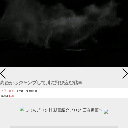
高台からジャンプして川に飛び込む戦車
兵器・軍事
/ 3 MB / 71 frames
[tags]
戦車