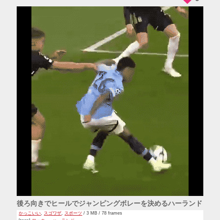
後ろ向きでヒールでジャンピングボレーを決めるハーランド
かっこいい
,
スゴワザ
,
スポーツ
/ 3 MB / 78 frames