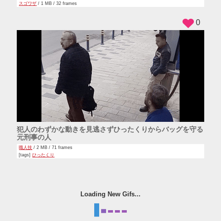
スゴワザ
/ 1 MB / 32 frames
0
犯人のわずかな動きを見逃さずひったくりからバッグを守る
元刑事の人
職人技
/ 2 MB / 71 frames
[tags]
ひったくり
Loading New Gifs...