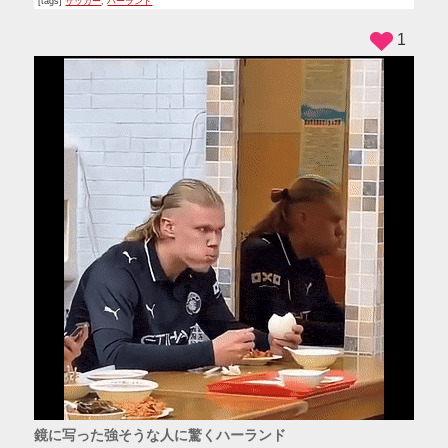
[tags]
サッカー
,
ハーランド
1
鏡に写った強そうな人に驚くハーランド