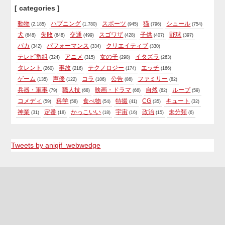
[ categories ]
動物
ハプニング
スポーツ
猫
シュール
(2,185)
(1,780)
(945)
(796)
(754)
犬
失敗
交通
スゴワザ
子供
野球
(648)
(648)
(499)
(428)
(407)
(397)
バカ
パフォーマンス
クリエイティブ
(342)
(334)
(330)
テレビ番組
アニメ
女の子
イタズラ
(324)
(315)
(298)
(263)
タレント
事故
テクノロジー
エッチ
(260)
(216)
(174)
(166)
ゲーム
声優
コラ
公告
ファミリー
(135)
(122)
(106)
(86)
(82)
兵器・軍事
職人技
映画・ドラマ
自然
ループ
(79)
(68)
(66)
(62)
(59)
コメディ
科学
食べ物
特撮
CG
キュート
(59)
(58)
(54)
(41)
(35)
(32)
神業
定番
かっこいい
宇宙
政治
未分類
(31)
(18)
(18)
(16)
(15)
(6)
Tweets by anigif_webwedge