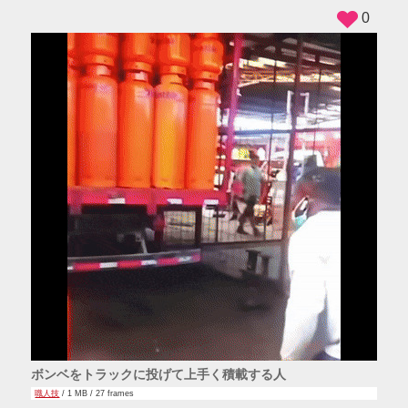
0
ボンベをトラックに投げて上手く積載する人
職人技
/ 1 MB / 27 frames