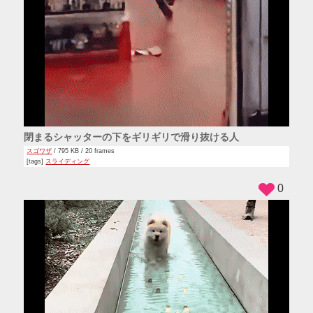
閉まるシャッターの下をギリギリで滑り抜ける人
スゴワザ
/ 795 KB / 20 frames
[tags]
スライディング
0