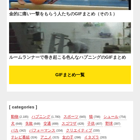
金的に痛い一撃をもらう人たちのGIFまとめ（その１）
ルームランナーで巻き起こる色んなハプニングのGIFまとめ
GIFまとめ一覧
[ categories ]
動物
ハプニング
スポーツ
猫
シュール
(2,185)
(1,780)
(945)
(796)
(754)
犬
失敗
交通
スゴワザ
子供
野球
(648)
(648)
(499)
(428)
(407)
(397)
バカ
パフォーマンス
クリエイティブ
(342)
(334)
(330)
テレビ番組
アニメ
女の子
イタズラ
(324)
(315)
(298)
(263)