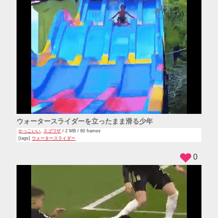
ウォータースライダーを立ったまま滑る少年
かっこいい
,
スゴワザ
/ 2 MB / 60 frames
[tags]
ウォータースライダー
0