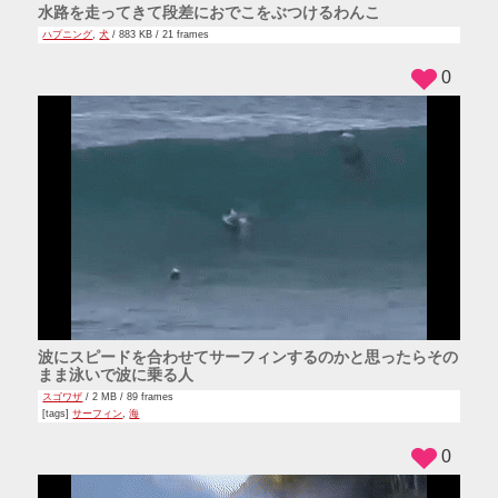
水路を走ってきて段差におでこをぶつけるわんこ
ハプニング
,
犬
/ 883 KB / 21 frames
0
波にスピードを合わせてサーフィンするのかと思ったらその
まま泳いで波に乗る人
スゴワザ
/ 2 MB / 89 frames
[tags]
サーフィン
,
海
0