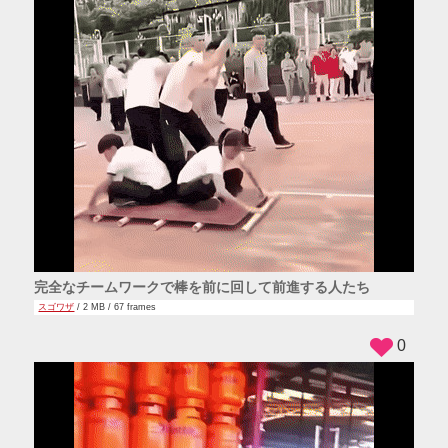
完全なチームワークで棒を前に回して前進する人たち
スゴワザ
/ 2 MB / 67 frames
0