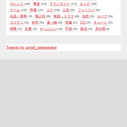
タレント
事故
テクノロジー
エッチ
(260)
(216)
(174)
(166)
ゲーム
声優
コラ
公告
ファミリー
(135)
(122)
(106)
(86)
(82)
兵器・軍事
職人技
映画・ドラマ
自然
ループ
(79)
(68)
(66)
(62)
(59)
コメディ
科学
食べ物
特撮
CG
キュート
(59)
(58)
(54)
(41)
(35)
(32)
神業
定番
かっこいい
宇宙
政治
未分類
(31)
(18)
(18)
(16)
(15)
(6)
Tweets by anigif_webwedge