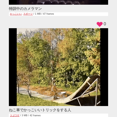
特訓中のカメラマン
かっこいい
,
スポーツ
/ 1 MB / 47 frames
0
ねこ車でかっこいいトリックをする人
スゴワザ
/ 3 MB / 42 frames