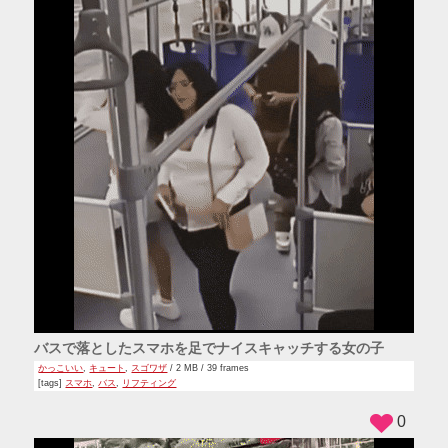
バスで落としたスマホを足でナイスキャッチする女の子
かっこいい
,
キュート
,
スゴワザ
/ 2 MB / 39 frames
[tags]
スマホ
,
バス
,
リフティング
0