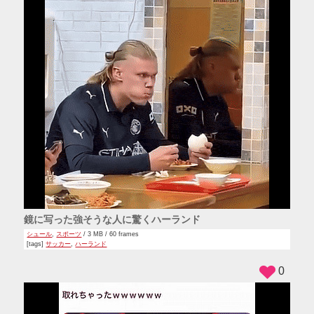
鏡に写った強そうな人に驚くハーランド
シュール
,
スポーツ
/ 3 MB / 60 frames
[tags]
サッカー
,
ハーランド
0