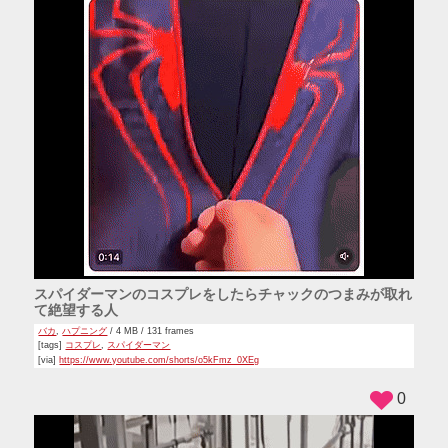
スパイダーマンのコスプレをしたらチャックのつまみが取れ
て絶望する人
バカ
,
ハプニング
/ 4 MB / 131 frames
[tags]
コスプレ
,
スパイダーマン
[via]
https://www.youtube.com/shorts/o5kFmz_0XEg
0