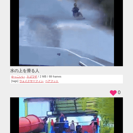
水の上を滑る人
かっこいい
,
スゴワザ
/ 2 MB / 69 frames
[tags]
ウェイクサーフィン
,
ベアフット
0