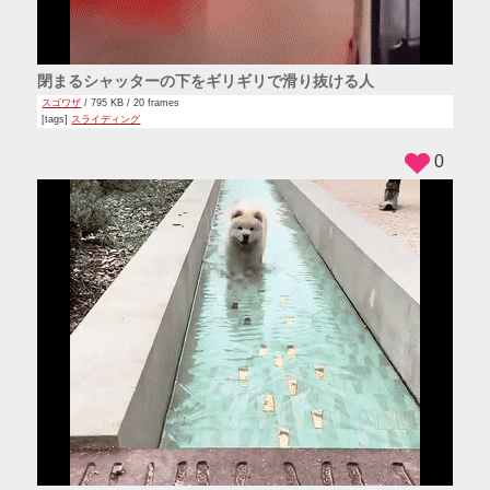
閉まるシャッターの下をギリギリで滑り抜ける人
スゴワザ
/ 795 KB / 20 frames
[tags]
スライディング
0