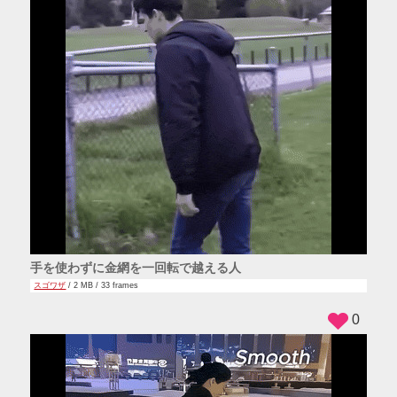
手を使わずに金網を一回転で越える人
スゴワザ
/ 2 MB / 33 frames
0