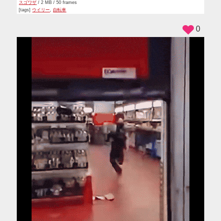
スゴワザ
/ 2 MB / 50 frames
[tags]
ウイリー
,
自転車
0