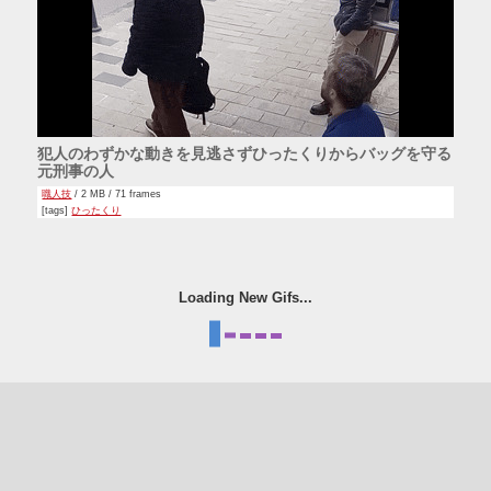
犯人のわずかな動きを見逃さずひったくりからバッグを守る
元刑事の人
職人技
/ 2 MB / 71 frames
[tags]
ひったくり
Loading New Gifs...