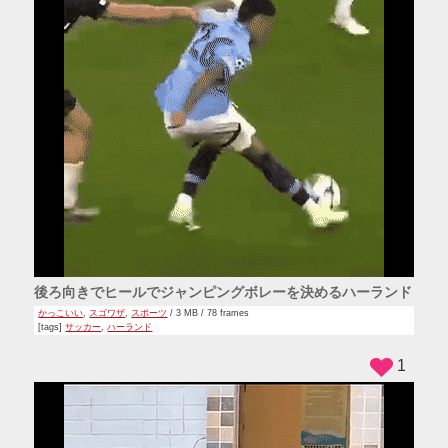
後ろ向きでヒールでジャンピングボレーを決めるハーランド
かっこいい
,
スゴワザ
,
スポーツ
/ 3 MB / 78 frames
[tags]
サッカー
,
ハーランド
1