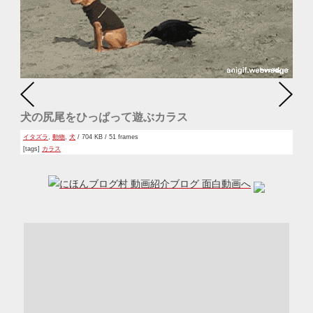
犬の尻尾をひっぱって遊ぶカラス
イタズラ
,
動物
,
犬
/ 704 KB / 51 frames
[tags]
カラス