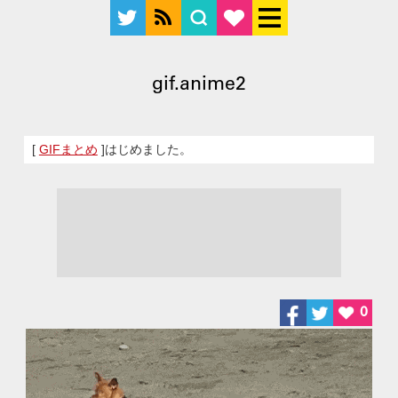
gif.anime2
[
GIFまとめ
]はじめました。
0