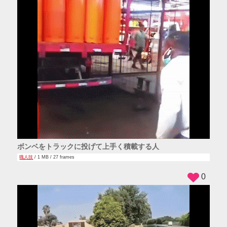
ボンベをトラックに投げて上手く積載する人
職人技
/ 1 MB / 27 frames
0