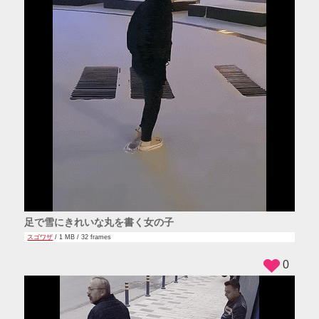
足で雪にきれいな丸を書く女の子
スゴワザ
/ 1 MB / 32 frames
0