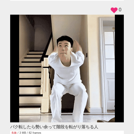
0
バク転したら勢い余って階段を転がり落ちる人
失敗
/ 3 MB / 82 frames