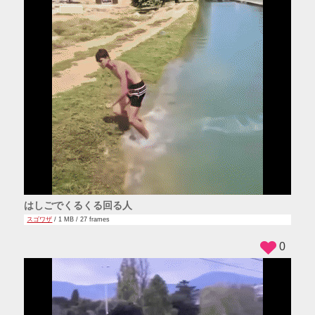
はしごでくるくる回る人
スゴワザ
/ 1 MB / 27 frames
0