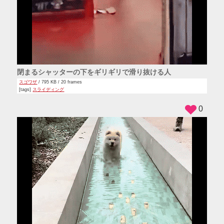
閉まるシャッターの下をギリギリで滑り抜ける人
スゴワザ
/ 795 KB / 20 frames
[tags]
スライディング
0