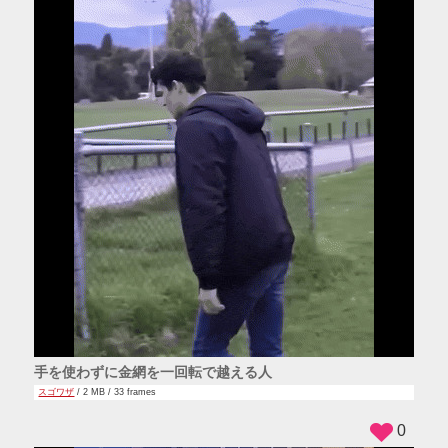
手を使わずに金網を一回転で越える人
スゴワザ
/ 2 MB / 33 frames
0