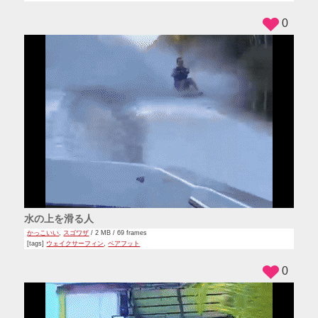
0
水の上を滑る人
かっこいい
,
スゴワザ
/ 2 MB / 69 frames
[tags]
ウェイクサーフィン
,
ベアフット
0