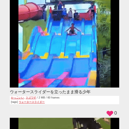
ウォータースライダーを立ったまま滑る少年
かっこいい
,
スゴワザ
/ 2 MB / 60 frames
[tags]
ウォータースライダー
0