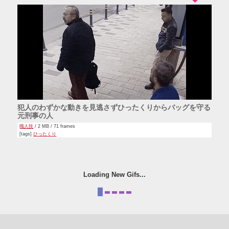
犯人のわずかな動きを見逃さずひったくりからバッグを守る
元刑事の人
職人技
/ 2 MB / 71 frames
[tags]
ひったくり
Loading New Gifs...