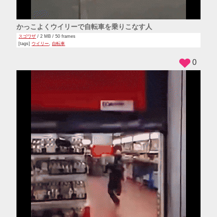
かっこよくウイリーで自転車を乗りこなす人
スゴワザ
/ 2 MB / 50 frames
[tags]
ウイリー
,
自転車
0