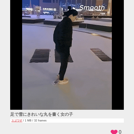
足で雪にきれいな丸を書く女の子
スゴワザ
/ 1 MB / 32 frames
0