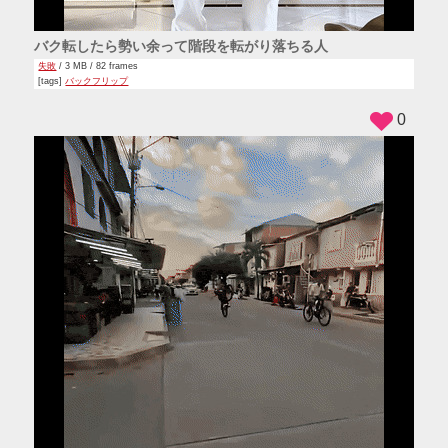
バク転したら勢い余って階段を転がり落ちる人
失敗
/ 3 MB / 82 frames
[tags]
バックフリップ
0