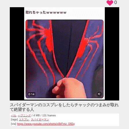
0
スパイダーマンのコスプレをしたらチャックのつまみが取れ
て絶望する人
バカ
,
ハプニング
/ 4 MB / 131 frames
[tags]
コスプレ
,
スパイダーマン
[via]
https://www.youtube.com/shorts/o5kFmz_0XEg