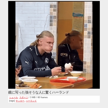
鏡に写った強そうな人に驚くハーランド
シュール
,
スポーツ
/ 3 MB / 60 frames
[tags]
サッカー
,
ハーランド