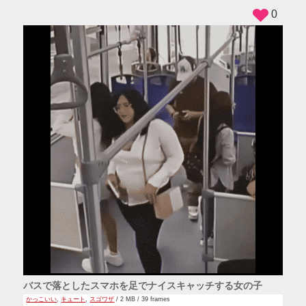
0
バスで落としたスマホを足でナイスキャッチする女の子
かっこいい
,
キュート
,
スゴワザ
/ 2 MB / 39 frames