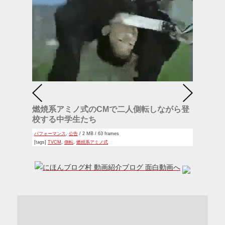
燃焼系アミノ式のCMで二人側転しながら登
校する中学生たち
パフォーマンス
,
公告
/ 2 MB / 63 frames
[tags]
TVCM
,
側転
,
燃焼系アミノ式