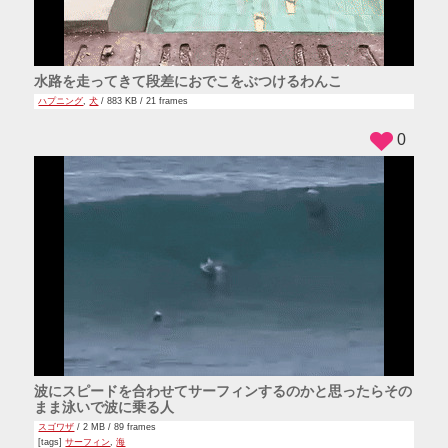
水路を走ってきて段差におでこをぶつけるわんこ
ハプニング
,
犬
/ 883 KB / 21 frames
0
波にスピードを合わせてサーフィンするのかと思ったらその
まま泳いで波に乗る人
スゴワザ
/ 2 MB / 89 frames
[tags]
サーフィン
,
海