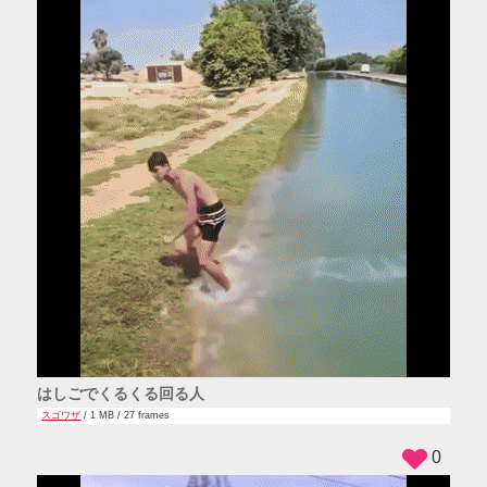
はしごでくるくる回る人
スゴワザ
/ 1 MB / 27 frames
0