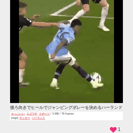
後ろ向きでヒールでジャンピングボレーを決めるハーランド
かっこいい
,
スゴワザ
,
スポーツ
/ 3 MB / 78 frames
[tags]
サッカー
,
ハーランド
1