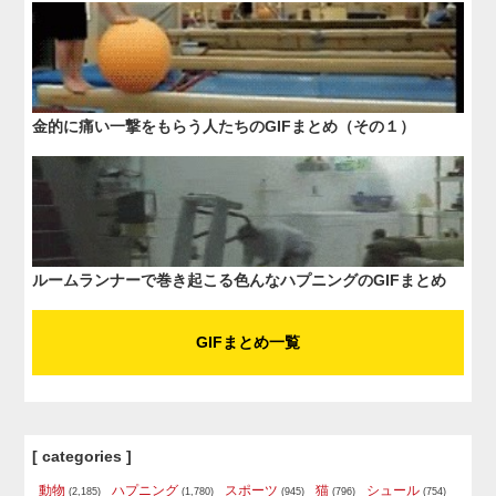
金的に痛い一撃をもらう人たちのGIFまとめ（その１）
ルームランナーで巻き起こる色んなハプニングのGIFまとめ
GIFまとめ一覧
[ categories ]
動物
ハプニング
スポーツ
猫
シュール
(2,185)
(1,780)
(945)
(796)
(754)