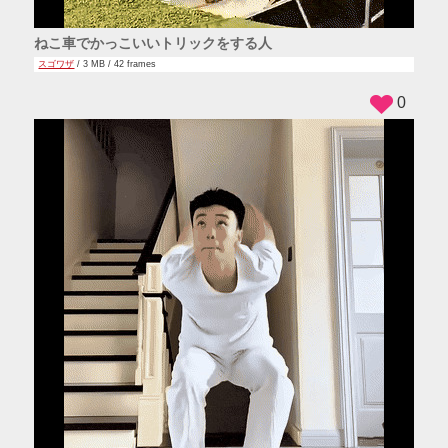
ねこ車でかっこいいトリックをする人
スゴワザ
/ 3 MB / 42 frames
0