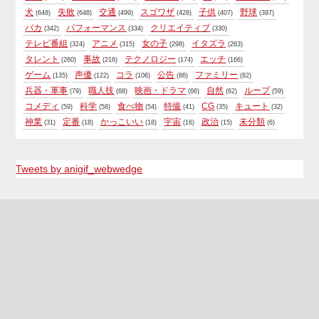
犬
失敗
交通
スゴワザ
子供
野球
(648)
(648)
(499)
(428)
(407)
(397)
バカ
パフォーマンス
クリエイティブ
(342)
(334)
(330)
テレビ番組
アニメ
女の子
イタズラ
(324)
(315)
(298)
(263)
タレント
事故
テクノロジー
エッチ
(260)
(216)
(174)
(166)
ゲーム
声優
コラ
公告
ファミリー
(135)
(122)
(106)
(86)
(82)
兵器・軍事
職人技
映画・ドラマ
自然
ループ
(79)
(68)
(66)
(62)
(59)
コメディ
科学
食べ物
特撮
CG
キュート
(59)
(58)
(54)
(41)
(35)
(32)
神業
定番
かっこいい
宇宙
政治
未分類
(31)
(18)
(18)
(16)
(15)
(6)
Tweets by anigif_webwedge