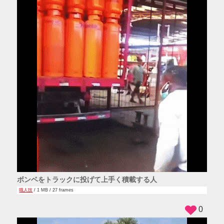
ボンベをトラックに投げて上手く積載する人
職人技
/ 1 MB / 27 frames
0