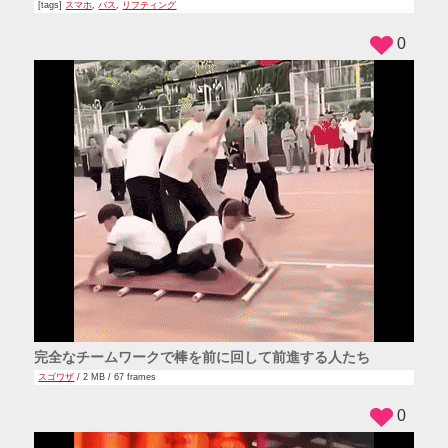
[tags]
スマホ
,
バス
,
リフティング
0
完全なチームワークで棒を前に回して前進する人たち
スゴワザ
/ 2 MB / 67 frames
0