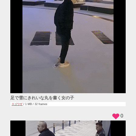
足で雪にきれいな丸を書く女の子
スゴワザ
/ 1 MB / 32 frames
0