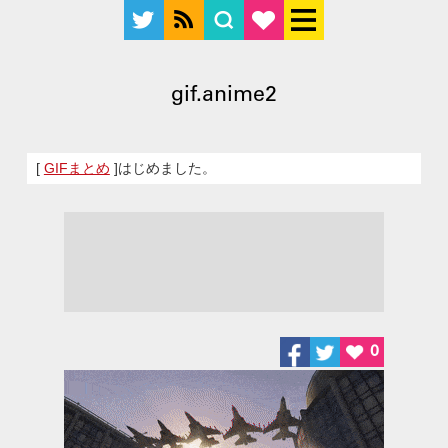
gif.anime2
[
GIFまとめ
]はじめました。
0