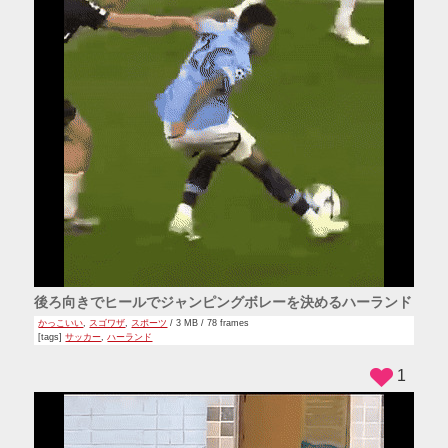
後ろ向きでヒールでジャンピングボレーを決めるハーランド
かっこいい
,
スゴワザ
,
スポーツ
/ 3 MB / 78 frames
[tags]
サッカー
,
ハーランド
1