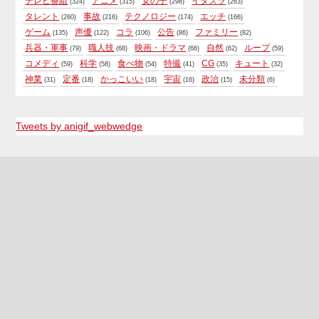
テレビ番組
アニメ
女の子
イタズラ
(324)
(315)
(298)
(263)
タレント
事故
テクノロジー
エッチ
(260)
(216)
(174)
(166)
ゲーム
声優
コラ
公告
ファミリー
(135)
(122)
(106)
(86)
(82)
兵器・軍事
職人技
映画・ドラマ
自然
ループ
(79)
(68)
(66)
(62)
(59)
コメディ
科学
食べ物
特撮
CG
キュート
(59)
(58)
(54)
(41)
(35)
(32)
神業
定番
かっこいい
宇宙
政治
未分類
(31)
(18)
(18)
(16)
(15)
(6)
Tweets by anigif_webwedge