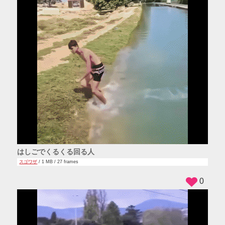
はしごでくるくる回る人
スゴワザ
/ 1 MB / 27 frames
0