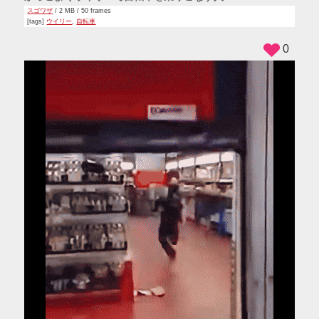
スゴワザ
/ 2 MB / 50 frames
[tags]
ウイリー
,
自転車
0