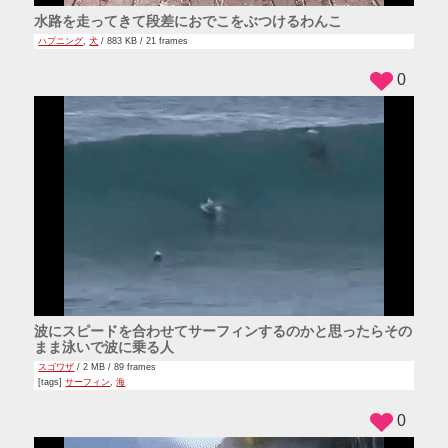
水路を走ってきて段差におでこをぶつけるわんこ
ハプニング
,
犬
/ 883 KB / 21 frames
0
波にスピードを合わせてサーフィンするのかと思ったらその
まま泳いで波に乗る人
スゴワザ
/ 2 MB / 89 frames
[tags]
サーフィン
,
海
0