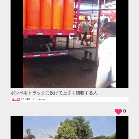
ボンベをトラックに投げて上手く積載する人
職人技
/ 1 MB / 27 frames
0