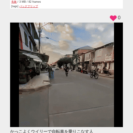
失敗
/ 3 MB / 82 frames
[tags]
バックフリップ
0
かっこよくウイリーで自転車を乗りこなす人