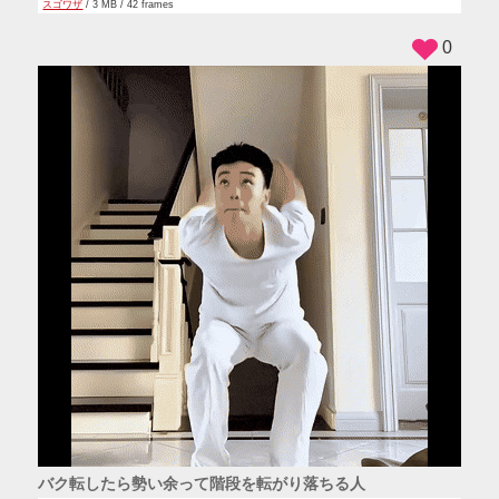
スゴワザ
/ 3 MB / 42 frames
0
バク転したら勢い余って階段を転がり落ちる人