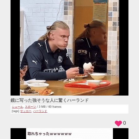
鏡に写った強そうな人に驚くハーランド
シュール
,
スポーツ
/ 3 MB / 60 frames
[tags]
サッカー
,
ハーランド
0