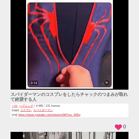
スパイダーマンのコスプレをしたらチャックのつまみが取れ
て絶望する人
バカ
,
ハプニング
/ 4 MB / 131 frames
[tags]
コスプレ
,
スパイダーマン
[via]
https://www.youtube.com/shorts/o5kFmz_0XEg
0