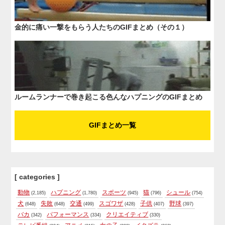
金的に痛い一撃をもらう人たちのGIFまとめ（その１）
ルームランナーで巻き起こる色んなハプニングのGIFまとめ
GIFまとめ一覧
[ categories ]
動物
ハプニング
スポーツ
猫
シュール
(2,185)
(1,780)
(945)
(796)
(754)
犬
失敗
交通
スゴワザ
子供
野球
(648)
(648)
(499)
(428)
(407)
(397)
バカ
パフォーマンス
クリエイティブ
(342)
(334)
(330)