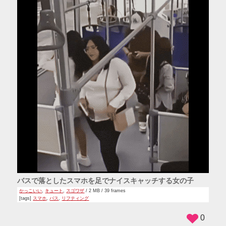
バスで落としたスマホを足でナイスキャッチする女の子
かっこいい
,
キュート
,
スゴワザ
/ 2 MB / 39 frames
[tags]
スマホ
,
バス
,
リフティング
0