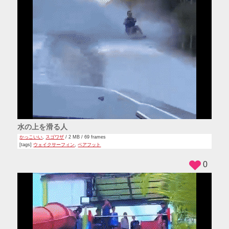
水の上を滑る人
かっこいい
,
スゴワザ
/ 2 MB / 69 frames
[tags]
ウェイクサーフィン
,
ベアフット
0