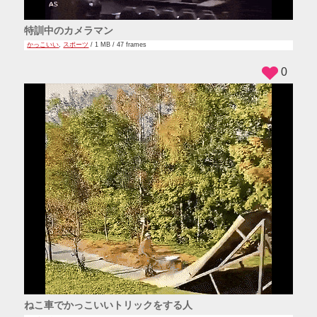
特訓中のカメラマン
かっこいい
,
スポーツ
/ 1 MB / 47 frames
0
ねこ車でかっこいいトリックをする人