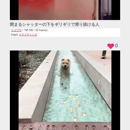
閉まるシャッターの下をギリギリで滑り抜ける人
スゴワザ
/ 795 KB / 20 frames
[tags]
スライディング
0