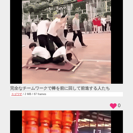
完全なチームワークで棒を前に回して前進する人たち
スゴワザ
/ 2 MB / 67 frames
0