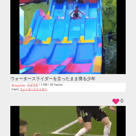
ウォータースライダーを立ったまま滑る少年
かっこいい
,
スゴワザ
/ 2 MB / 60 frames
[tags]
ウォータースライダー
0