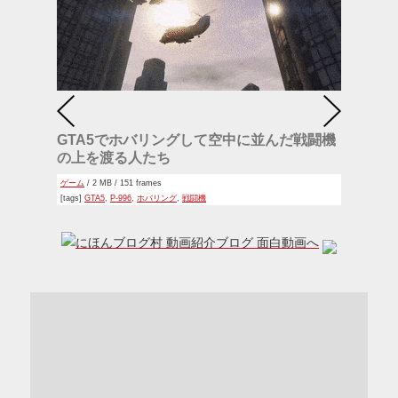
GTA5でホバリングして空中に並んだ戦闘機
の上を渡る人たち
ゲーム
/ 2 MB / 151 frames
[tags]
GTA5
,
P-996
,
ホバリング
,
戦闘機