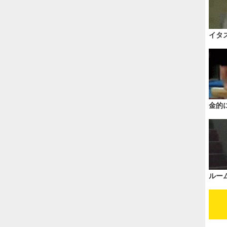
イタ
金的
ルー