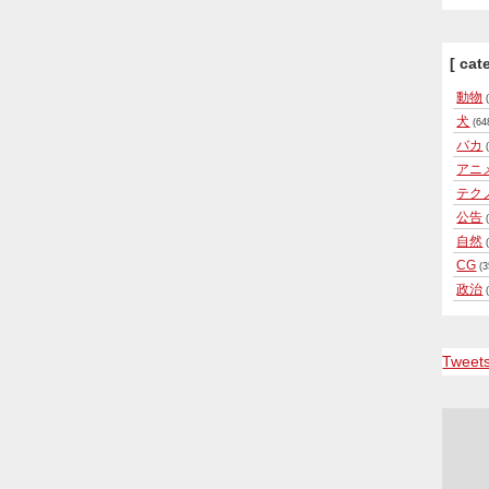
[ cat
動物
(
犬
(64
バカ
(
アニ
テク
公告
(
自然
(
CG
(3
政治
(
Tweet