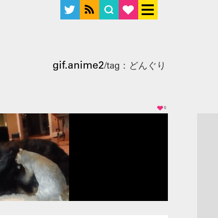
gif.anime2
/tag：どんぐり
0