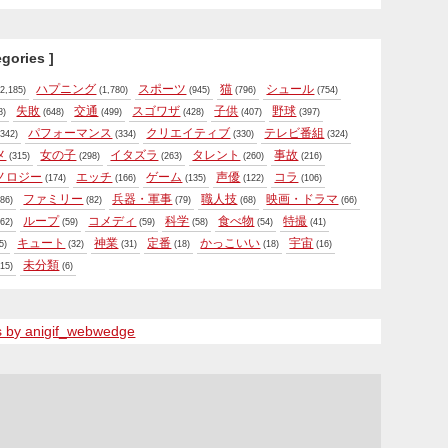
egories ]
ハプニング
スポーツ
猫
シュール
2,185)
(1,780)
(945)
(796)
(754)
失敗
交通
スゴワザ
子供
野球
8)
(648)
(499)
(428)
(407)
(397)
パフォーマンス
クリエイティブ
テレビ番組
342)
(334)
(330)
(324)
メ
女の子
イタズラ
タレント
事故
(315)
(298)
(263)
(260)
(216)
ノロジー
エッチ
ゲーム
声優
コラ
(174)
(166)
(135)
(122)
(106)
ファミリー
兵器・軍事
職人技
映画・ドラマ
86)
(82)
(79)
(68)
(66)
ループ
コメディ
科学
食べ物
特撮
62)
(59)
(59)
(58)
(54)
(41)
キュート
神業
定番
かっこいい
宇宙
5)
(32)
(31)
(18)
(18)
(16)
未分類
15)
(6)
s by anigif_webwedge