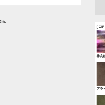
ifs.
[ GI
棒高
アラ