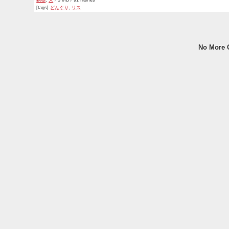
動物
,
犬
/ 3 MB / 91 frames
[tags]
どんぐり
,
リス
No More G