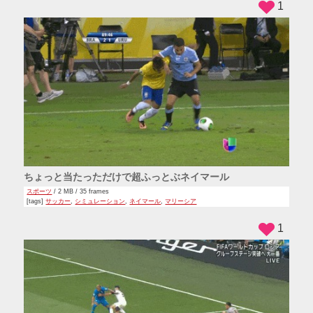
1
ちょっと当たっただけで超ふっとぶネイマール
スポーツ
/ 2 MB / 35 frames
[tags]
サッカー
,
シミュレーション
,
ネイマール
,
マリーシア
1