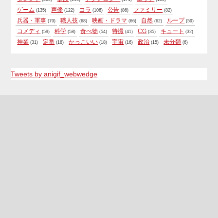
ゲーム
声優
コラ
公告
ファミリー
(135)
(122)
(106)
(86)
(82)
兵器・軍事
職人技
映画・ドラマ
自然
ループ
(79)
(68)
(66)
(62)
(59)
コメディ
科学
食べ物
特撮
CG
キュート
(59)
(58)
(54)
(41)
(35)
(32)
神業
定番
かっこいい
宇宙
政治
未分類
(31)
(18)
(18)
(16)
(15)
(6)
Tweets by anigif_webwedge