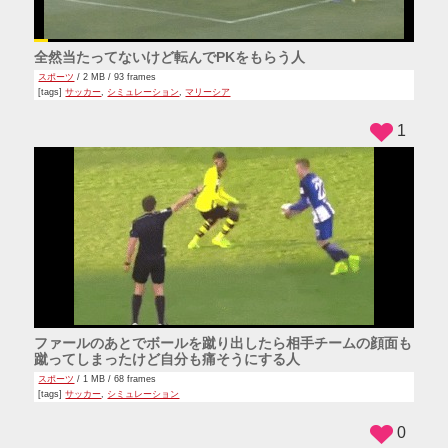
全然当たってないけど転んでPKをもらう人
スポーツ
/ 2 MB / 93 frames
[tags]
サッカー
,
シミュレーション
,
マリーシア
1
ファールのあとでボールを蹴り出したら相手チームの顔面も
蹴ってしまったけど自分も痛そうにする人
スポーツ
/ 1 MB / 68 frames
[tags]
サッカー
,
シミュレーション
0