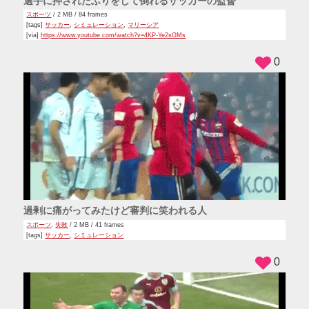
選手に押されたふりをして倒れるサッカーの監督
スポーツ
/ 2 MB / 84 frames
[tags]
サッカー
,
シミュレーション
,
マリーシア
[via]
https://www.youtube.com/watch?v=4KP-Ye2sGMs
0
過剰に痛がってみたけど審判に笑われる人
スポーツ
,
失敗
/ 2 MB / 41 frames
[tags]
サッカー
,
シミュレーション
0