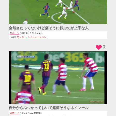
全然当たってないけど痛そうに転ぶのが上手な人
スポーツ
/ 843 KB / 29 frames
[tags]
サッカー
,
シミュレーション
0
自分からぶつかっておいて超痛そうなネイマール
スポーツ
/ 4 MB / 122 frames