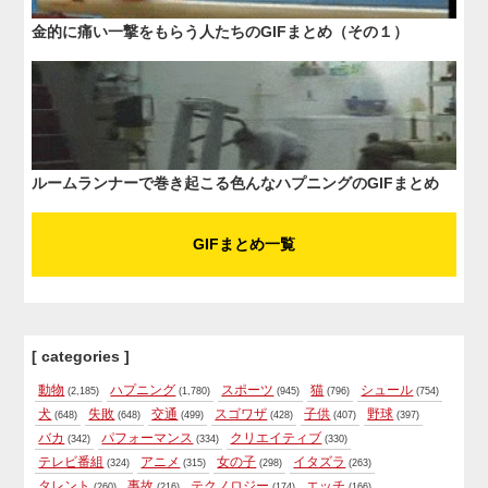
金的に痛い一撃をもらう人たちのGIFまとめ（その１）
ルームランナーで巻き起こる色んなハプニングのGIFまとめ
GIFまとめ一覧
[ categories ]
動物
ハプニング
スポーツ
猫
シュール
(2,185)
(1,780)
(945)
(796)
(754)
犬
失敗
交通
スゴワザ
子供
野球
(648)
(648)
(499)
(428)
(407)
(397)
バカ
パフォーマンス
クリエイティブ
(342)
(334)
(330)
テレビ番組
アニメ
女の子
イタズラ
(324)
(315)
(298)
(263)
タレント
事故
テクノロジー
エッチ
(260)
(216)
(174)
(166)