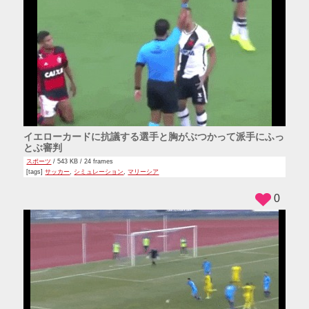
イエローカードに抗議する選手と胸がぶつかって派手にふっ
とぶ審判
スポーツ
/ 543 KB / 24 frames
[tags]
サッカー
,
シミュレーション
,
マリーシア
0