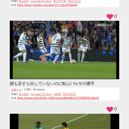
[tags]
サッカー
,
シミュレーション
,
ネイマール
,
マリーシア
[via]
https://www.youtube.com/watch?v=-uncqQSosMg
0
誰も足すら出していないのに転ぶバルサの選手
スポーツ
/ 2 MB / 58 frames
[tags]
サッカー
,
シミュレーション
,
バルサ
,
マリーシア
[via]
https://twitter.com/SOSU_0056/status/866448017473196032/video/1
0