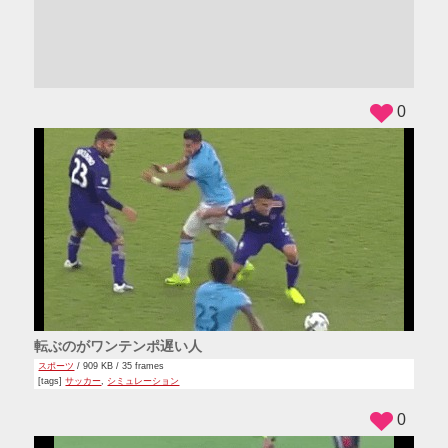
ADS
0
転ぶのがワンテンポ遅い人
スポーツ
/ 909 KB / 35 frames
[tags]
サッカー
,
シミュレーション
0