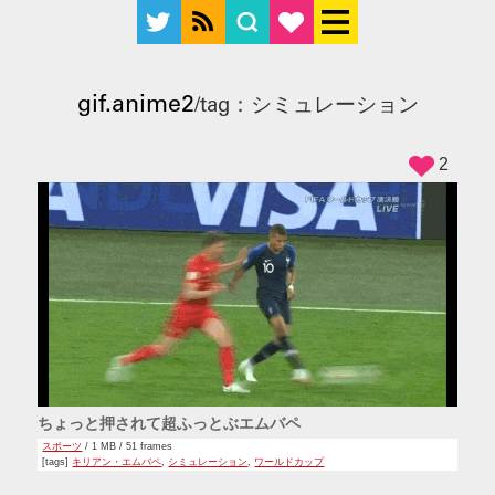
gif.anime2
/tag：シミュレーション
2
ちょっと押されて超ふっとぶエムバペ
スポーツ
/ 1 MB / 51 frames
[tags]
キリアン・エムバペ
,
シミュレーション
,
ワールドカップ