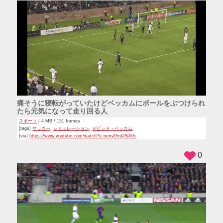
痛そうに寝転がっていたけどベッカムにボールをぶつけられ
たら元気になって走り回る人
スポーツ
/ 4 MB / 151 frames
[tags]
サッカー
,
シミュレーション
,
デビッド・ベッカム
[via]
https://www.youtube.com/watch?v=wmyPmQSjA0c
0