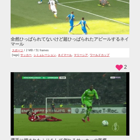
全然ひっぱられてないけど超ひっぱられたアピールするネイ
マール
スポーツ
/ 2 MB / 51 frames
[tags]
サッカー
,
シミュレーション
,
ネイマール
,
マリーシア
,
ワールドカップ
2