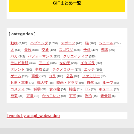
GIFまとめ一覧
[ categories ]
動物
ハプニング
スポーツ
猫
シュール
(2,185)
(1,780)
(945)
(796)
(754)
犬
失敗
交通
スゴワザ
子供
野球
(648)
(648)
(499)
(428)
(407)
(397)
バカ
パフォーマンス
クリエイティブ
(342)
(334)
(330)
テレビ番組
アニメ
女の子
イタズラ
(324)
(315)
(298)
(263)
タレント
事故
テクノロジー
エッチ
(260)
(216)
(174)
(166)
ゲーム
声優
コラ
公告
ファミリー
(135)
(122)
(106)
(86)
(82)
兵器・軍事
職人技
映画・ドラマ
自然
ループ
(79)
(68)
(66)
(62)
(59)
コメディ
科学
食べ物
特撮
CG
キュート
(59)
(58)
(54)
(41)
(35)
(32)
神業
定番
かっこいい
宇宙
政治
未分類
(31)
(18)
(18)
(16)
(15)
(6)
Tweets by anigif_webwedge