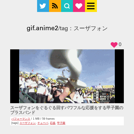
gif.anime2
/tag：スーザフォン
0
スーザフォンをぐるぐる回すパワフルな応援をする甲子園の
ブラスバンド
パフォーマンス
/ 1 MB / 59 frames
[tags]
スーザフォン
,
チューバ
,
応援
,
甲子園