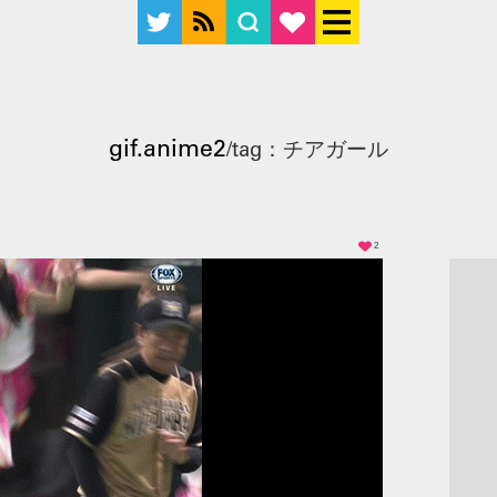
gif.anime2
/tag：チアガール
2