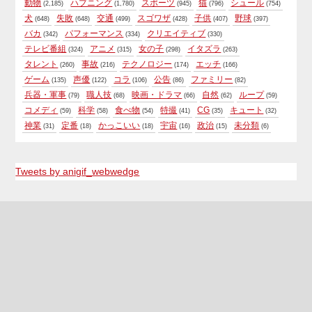
動物
ハプニング
スポーツ
猫
シュール
(2,185)
(1,780)
(945)
(796)
(754)
犬
失敗
交通
スゴワザ
子供
野球
(648)
(648)
(499)
(428)
(407)
(397)
バカ
パフォーマンス
クリエイティブ
(342)
(334)
(330)
テレビ番組
アニメ
女の子
イタズラ
(324)
(315)
(298)
(263)
タレント
事故
テクノロジー
エッチ
(260)
(216)
(174)
(166)
ゲーム
声優
コラ
公告
ファミリー
(135)
(122)
(106)
(86)
(82)
兵器・軍事
職人技
映画・ドラマ
自然
ループ
(79)
(68)
(66)
(62)
(59)
コメディ
科学
食べ物
特撮
CG
キュート
(59)
(58)
(54)
(41)
(35)
(32)
神業
定番
かっこいい
宇宙
政治
未分類
(31)
(18)
(18)
(16)
(15)
(6)
Tweets by anigif_webwedge