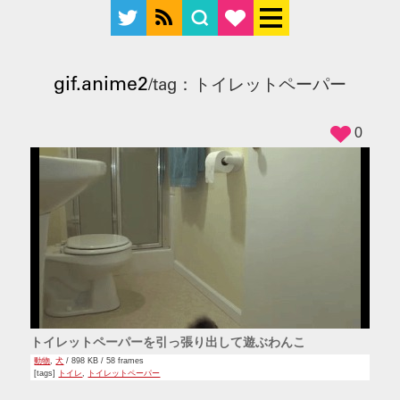
gif.anime2
/tag：トイレットペーパー
0
トイレットペーパーを引っ張り出して遊ぶわんこ
動物
,
犬
/ 898 KB / 58 frames
[tags]
トイレ
,
トイレットペーパー