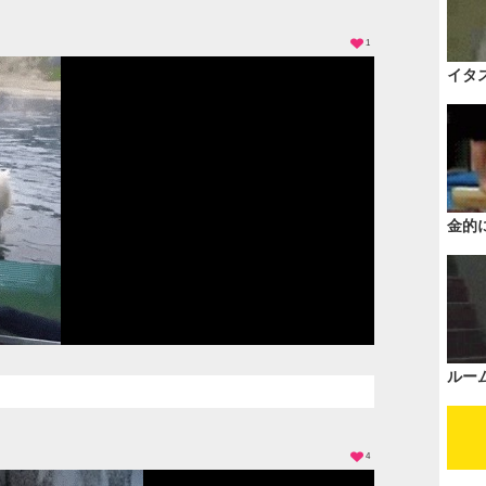
1
イタ
金的
ルー
4