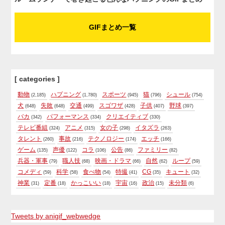
GIFまとめ一覧
[ categories ]
動物
ハプニング
スポーツ
猫
シュール
(2,185)
(1,780)
(945)
(796)
(754)
犬
失敗
交通
スゴワザ
子供
野球
(648)
(648)
(499)
(428)
(407)
(397)
バカ
パフォーマンス
クリエイティブ
(342)
(334)
(330)
テレビ番組
アニメ
女の子
イタズラ
(324)
(315)
(298)
(263)
タレント
事故
テクノロジー
エッチ
(260)
(216)
(174)
(166)
ゲーム
声優
コラ
公告
ファミリー
(135)
(122)
(106)
(86)
(82)
兵器・軍事
職人技
映画・ドラマ
自然
ループ
(79)
(68)
(66)
(62)
(59)
コメディ
科学
食べ物
特撮
CG
キュート
(59)
(58)
(54)
(41)
(35)
(32)
神業
定番
かっこいい
宇宙
政治
未分類
(31)
(18)
(18)
(16)
(15)
(6)
Tweets by anigif_webwedge