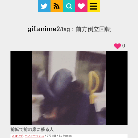
gif.anime2
/tag：前方倒立回転
0
前転で前の席に移る人
スゴワザ
,
パフォーマンス
/ 977 KB / 51 frames