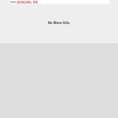
[tags]
前方倒立回転
,
電車
No More Gifs.