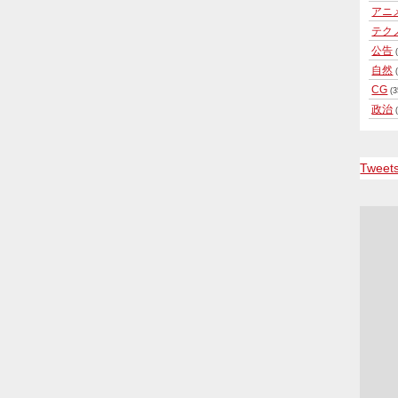
アニ
テク
公告
(
自然
(
CG
(3
政治
(
Tweet