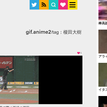
棒高
gif.anime2
/tag：榎田大樹
1
アラ
イタ