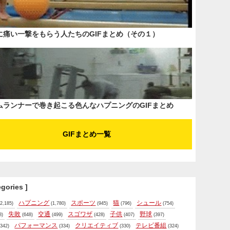
に痛い一撃をもらう人たちのGIFまとめ（その１）
ムランナーで巻き起こる色んなハプニングのGIFまとめ
GIFまとめ一覧
egories ]
ハプニング
スポーツ
猫
シュール
2,185)
(1,780)
(945)
(796)
(754)
失敗
交通
スゴワザ
子供
野球
8)
(648)
(499)
(428)
(407)
(397)
パフォーマンス
クリエイティブ
テレビ番組
342)
(334)
(330)
(324)