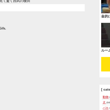
見て驚く西武の榎田
金的
ifs.
ルー
[ cat
動物
(
犬
(64
バカ
(