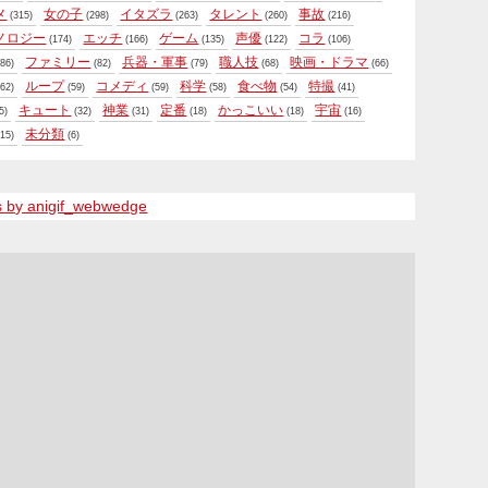
メ
女の子
イタズラ
タレント
事故
(315)
(298)
(263)
(260)
(216)
ノロジー
エッチ
ゲーム
声優
コラ
(174)
(166)
(135)
(122)
(106)
ファミリー
兵器・軍事
職人技
映画・ドラマ
86)
(82)
(79)
(68)
(66)
ループ
コメディ
科学
食べ物
特撮
62)
(59)
(59)
(58)
(54)
(41)
キュート
神業
定番
かっこいい
宇宙
5)
(32)
(31)
(18)
(18)
(16)
未分類
15)
(6)
s by anigif_webwedge