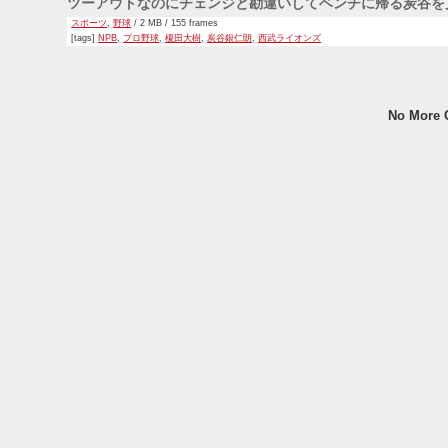
ツーアウトなのにチェンジと勘違いしてベンチに帰る炭谷を
スポーツ
,
野球
/ 2 MB / 155 frames
[tags]
NPB
,
プロ野球
,
榎田大樹
,
炭谷銀仁朗
,
西武ライオンズ
No More G