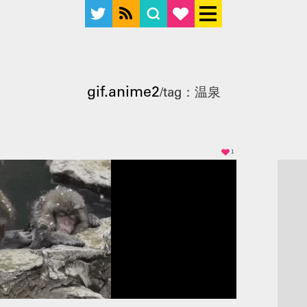
gif.anime2
/tag：温泉
1