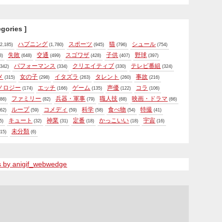
egories ]
ハプニング
スポーツ
猫
シュール
2,185)
(1,780)
(945)
(796)
(754)
失敗
交通
スゴワザ
子供
野球
8)
(648)
(499)
(428)
(407)
(397)
パフォーマンス
クリエイティブ
テレビ番組
342)
(334)
(330)
(324)
メ
女の子
イタズラ
タレント
事故
(315)
(298)
(263)
(260)
(216)
ノロジー
エッチ
ゲーム
声優
コラ
(174)
(166)
(135)
(122)
(106)
ファミリー
兵器・軍事
職人技
映画・ドラマ
86)
(82)
(79)
(68)
(66)
ループ
コメディ
科学
食べ物
特撮
62)
(59)
(59)
(58)
(54)
(41)
キュート
神業
定番
かっこいい
宇宙
5)
(32)
(31)
(18)
(18)
(16)
未分類
15)
(6)
s by anigif_webwedge