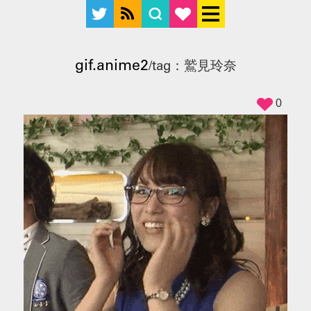
gif.anime2
/tag：鷲見玲奈
0