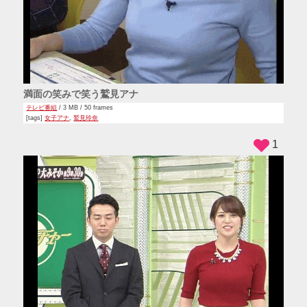
満面の笑みで笑う鷲見アナ
テレビ番組
/ 3 MB / 50 frames
[tags]
女子アナ
,
鷲見玲奈
1