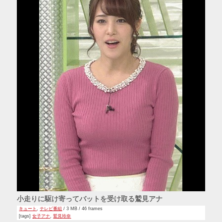
小走りに駆け寄ってバットを受け取る鷲見アナ
キュート
,
テレビ番組
/ 3 MB / 46 frames
[tags]
女子アナ
,
鷲見玲奈