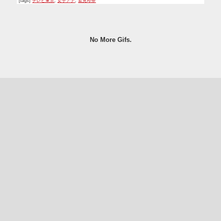
[tags]
テレビ東京
,
女子アナ
,
鷲見玲奈
No More Gifs.