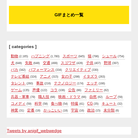
GIFまとめ一覧
[ categories ]
動物
ハプニング
スポーツ
猫
シュール
(2,185)
(1,780)
(945)
(796)
(754)
犬
失敗
交通
スゴワザ
子供
野球
(648)
(648)
(499)
(428)
(407)
(397)
バカ
パフォーマンス
クリエイティブ
(342)
(334)
(330)
テレビ番組
アニメ
女の子
イタズラ
(324)
(315)
(298)
(263)
タレント
事故
テクノロジー
エッチ
(260)
(216)
(174)
(166)
ゲーム
声優
コラ
公告
ファミリー
(135)
(122)
(106)
(86)
(82)
兵器・軍事
職人技
映画・ドラマ
自然
ループ
(79)
(68)
(66)
(62)
(59)
コメディ
科学
食べ物
特撮
CG
キュート
(59)
(58)
(54)
(41)
(35)
(32)
神業
定番
かっこいい
宇宙
政治
未分類
(31)
(18)
(18)
(16)
(15)
(6)
Tweets by anigif_webwedge