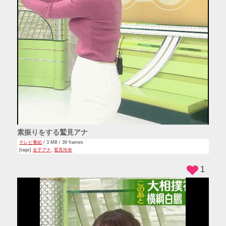
素振りをする鷲見アナ
テレビ番組
/ 3 MB / 39 frames
[tags]
女子アナ
,
鷲見玲奈
1