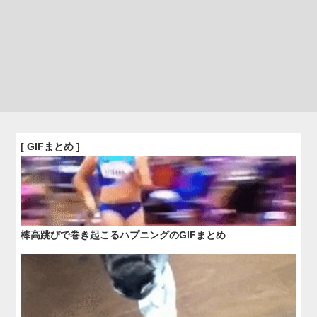
[ GIFまとめ ]
棒高跳びで巻き起こるハプニングのGIFまとめ