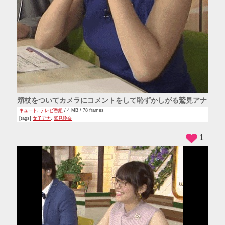
頬杖をついてカメラにコメントをして恥ずかしがる鷲見アナ
キュート
,
テレビ番組
/ 4 MB / 78 frames
[tags]
女子アナ
,
鷲見玲奈
1