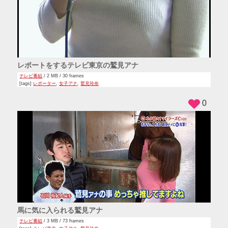
レポートをするテレビ東京の鷲見アナ
テレビ番組
/ 2 MB / 30 frames
[tags]
レポーター
,
女子アナ
,
鷲見玲奈
0
馬に気に入られる鷲見アナ
テレビ番組
/ 3 MB / 73 frames