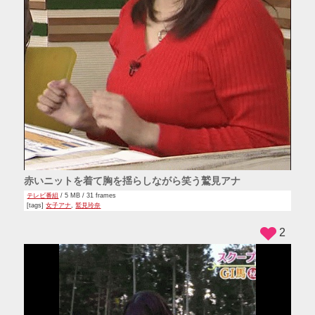
赤いニットを着て胸を揺らしながら笑う鷲見アナ
テレビ番組
/ 5 MB / 31 frames
[tags]
女子アナ
,
鷲見玲奈
2