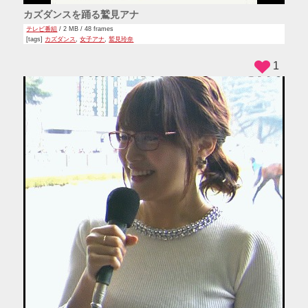
カズダンスを踊る鷲見アナ
テレビ番組
/ 2 MB / 48 frames
[tags]
カズダンス
,
女子アナ
,
鷲見玲奈
1