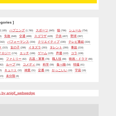
egories ]
ハプニング
スポーツ
猫
シュール
2,185)
(1,780)
(945)
(796)
(754)
失敗
交通
スゴワザ
子供
野球
8)
(648)
(499)
(428)
(407)
(397)
パフォーマンス
クリエイティブ
テレビ番組
342)
(334)
(330)
(324)
メ
女の子
イタズラ
タレント
事故
(315)
(298)
(263)
(260)
(216)
ノロジー
エッチ
ゲーム
声優
コラ
(174)
(166)
(135)
(122)
(106)
ファミリー
兵器・軍事
職人技
映画・ドラマ
86)
(82)
(79)
(68)
(66)
ループ
コメディ
科学
食べ物
特撮
62)
(59)
(59)
(58)
(54)
(41)
キュート
神業
定番
かっこいい
宇宙
5)
(32)
(31)
(18)
(18)
(16)
未分類
15)
(6)
s by anigif_webwedge