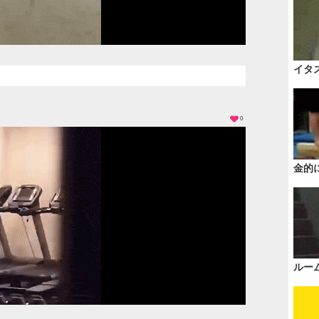
イタ
0
金的
ルー