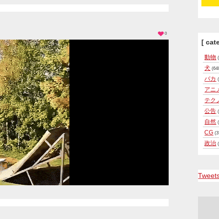
0
[ cat
動物
(
犬
(64
バカ
(
アニ
テク
公告
(
自然
(
CG
(3
政治
(
Tweet