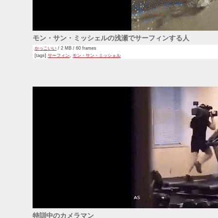
モン・サン・ミッシェルの浅瀬でサーフィンする人
かっこいい
/ 2 MB / 60 frames
[tags]
サーフィン
,
モン・サン・ミッシェル
特訓中のカメラマン