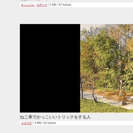
かっこいい
,
スポーツ
/ 1 MB / 47 frames
ねこ車でかっこいいトリックをする人
スゴワザ
/ 3 MB / 42 frames