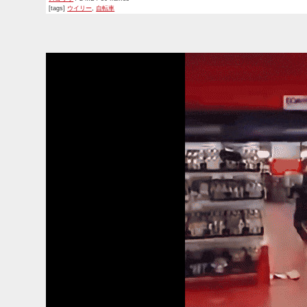
[tags]
ウイリー
,
自転車