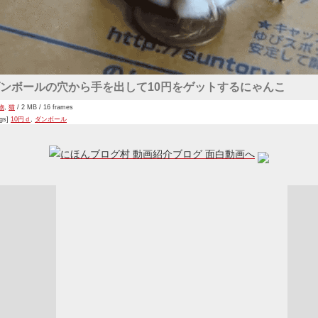
ンボールの穴から手を出して10円をゲットするにゃんこ
物
,
猫
/ 2 MB / 16 frames
ags]
10円ｄ
,
ダンボール