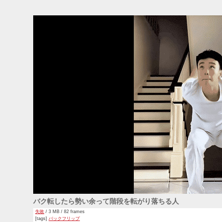
バク転したら勢い余って階段を転がり落ちる人
失敗
/ 3 MB / 82 frames
[tags]
バックフリップ