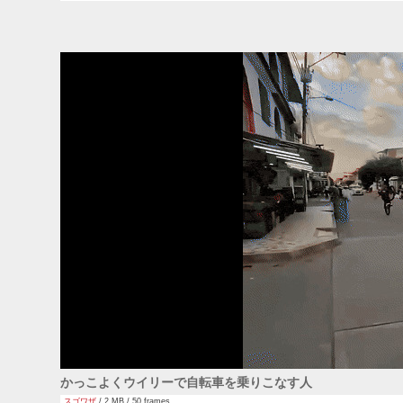
かっこよくウイリーで自転車を乗りこなす人
スゴワザ
/ 2 MB / 50 frames