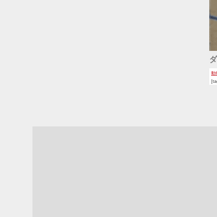
ダ
動
[t