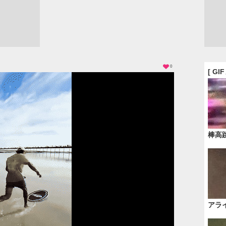
0
[ GI
棒高
アラ