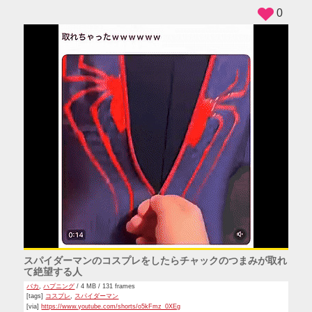
0
スパイダーマンのコスプレをしたらチャックのつまみが取れ
て絶望する人
バカ
,
ハプニング
/ 4 MB / 131 frames
[tags]
コスプレ
,
スパイダーマン
[via]
https://www.youtube.com/shorts/o5kFmz_0XEg