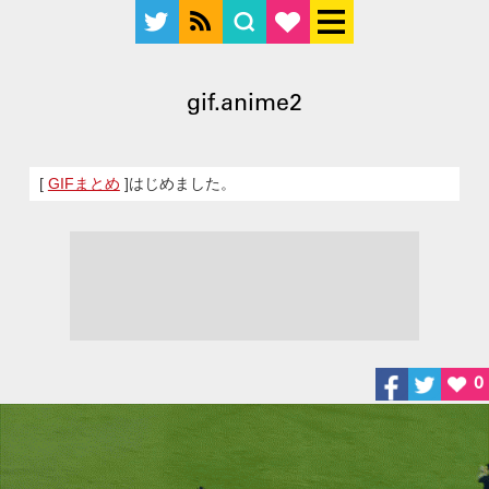
gif.anime2
[
GIFまとめ
]はじめました。
0