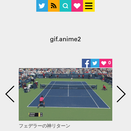
gif.anime2
0
フェデラーの神リターン