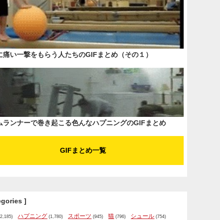
に痛い一撃をもらう人たちのGIFまとめ（その１）
ムランナーで巻き起こる色んなハプニングのGIFまとめ
GIFまとめ一覧
egories ]
ハプニング
スポーツ
猫
シュール
2,185)
(1,780)
(945)
(796)
(754)