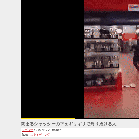
閉まるシャッターの下をギリギリで滑り抜ける人
スゴワザ
/ 795 KB / 20 frames
[tags]
スライディング