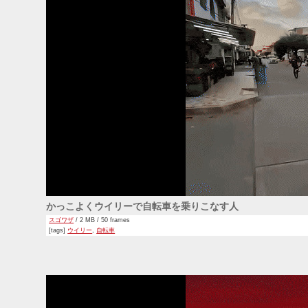
かっこよくウイリーで自転車を乗りこなす人
スゴワザ
/ 2 MB / 50 frames
[tags]
ウイリー
,
自転車