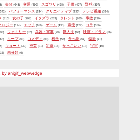
失敗
交通
スゴワザ
子供
野球
8)
(648)
(499)
(428)
(407)
(397)
パフォーマンス
クリエイティブ
テレビ番組
342)
(334)
(330)
(324)
メ
女の子
イタズラ
タレント
事故
(315)
(298)
(263)
(260)
(216)
ノロジー
エッチ
ゲーム
声優
コラ
(174)
(166)
(135)
(122)
(106)
ファミリー
兵器・軍事
職人技
映画・ドラマ
86)
(82)
(79)
(68)
(66)
ループ
コメディ
科学
食べ物
特撮
62)
(59)
(59)
(58)
(54)
(41)
キュート
神業
定番
かっこいい
宇宙
5)
(32)
(31)
(18)
(18)
(16)
未分類
15)
(6)
s by anigif_webwedge