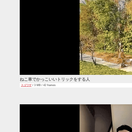
ねこ車でかっこいいトリックをする人
スゴワザ
/ 3 MB / 42 frames