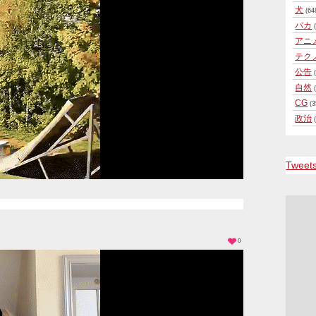
犬
(64
バカ
(
アニ
テク
公告
(
自然
(
CG
(3
政治
(
Tweet
0