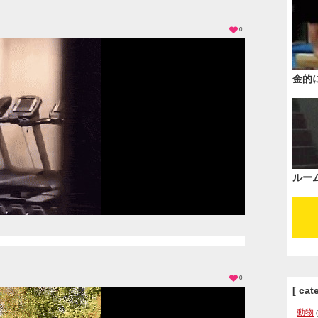
0
金的
ルー
0
[ cat
動物
(