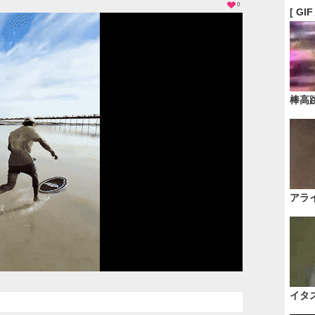
0
[ GI
棒高
アラ
イタ