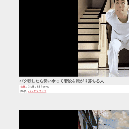
バク転したら勢い余って階段を転がり落ちる人
失敗
/ 3 MB / 82 frames
[tags]
バックフリップ