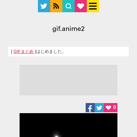
gif.anime2
[
GIFまとめ
]はじめました。
0