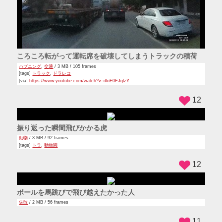
ころころ転がって運転席を破壊してしまうトラックの積荷
ハプニング
,
交通
/ 3 MB / 105 frames
[tags]
トラック
,
ドラレコ
[via]
https://www.youtube.com/watch?v=dkiE0FJqlzY
12
振り返った瞬間飛びかかる虎
動物
/ 3 MB / 92 frames
[tags]
トラ
,
動物園
12
ポールを馬跳びで飛び越えたかった人
失敗
/ 2 MB / 56 frames
11