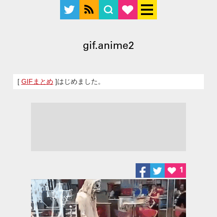
gif.anime2
[
GIFまとめ
]はじめました。
1