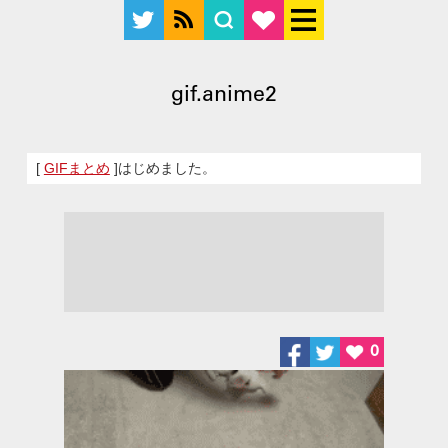
gif.anime2
[
GIFまとめ
]はじめました。
0