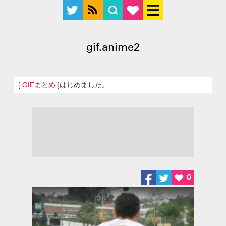
gif.anime2
[
GIFまとめ
]はじめました。
0