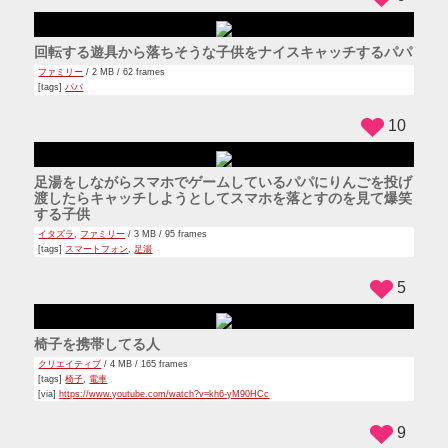
回転する遊具から落ちそうな子供をナイスキャッチするパパ
ファミリー
/ 2 MB / 62 frames
[tags]
パパ
10
足湯をしながらスマホでゲームしているパパにりんごを投げ
渡したらキャッチしようとしてスマホを落とすのを見て爆笑
する子供
イタズラ
,
ファミリー
/ 3 MB / 95 frames
[tags]
スマートフォン
,
足湯
5
椅子を携帯してる人
クリエイティブ
/ 4 MB / 165 frames
[tags]
椅子
,
電車
[via]
https://www.youtube.com/watch?v=kh6-yM90HCc
9