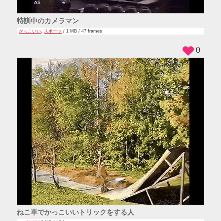
特訓中のカメラマン
かっこいい
,
スポーツ
/ 1 MB / 47 frames
0
ねこ車でかっこいいトリックをする人