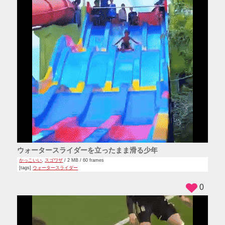
ウォータースライダーを立ったまま滑る少年
かっこいい
,
スゴワザ
/ 2 MB / 60 frames
[tags]
ウォータースライダー
0