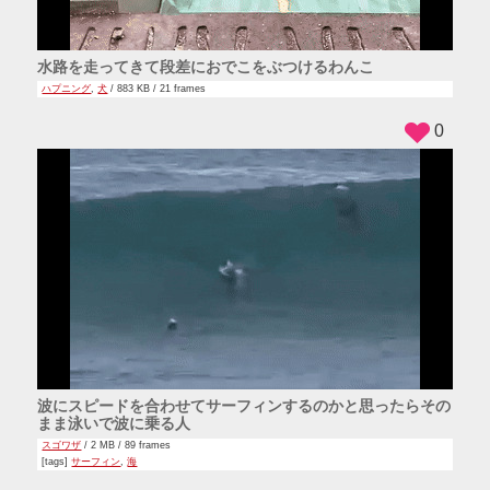
水路を走ってきて段差におでこをぶつけるわんこ
ハプニング
,
犬
/ 883 KB / 21 frames
0
波にスピードを合わせてサーフィンするのかと思ったらその
まま泳いで波に乗る人
スゴワザ
/ 2 MB / 89 frames
[tags]
サーフィン
,
海