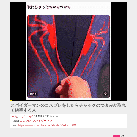
スパイダーマンのコスプレをしたらチャックのつまみが取れ
て絶望する人
バカ
,
ハプニング
/ 4 MB / 131 frames
[tags]
コスプレ
,
スパイダーマン
[via]
https://www.youtube.com/shorts/o5kFmz_0XEg