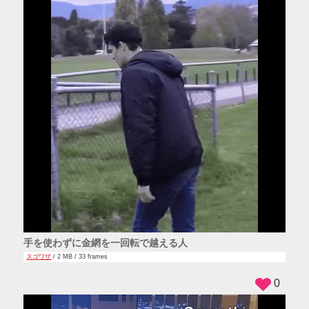
手を使わずに金網を一回転で越える人
スゴワザ
/ 2 MB / 33 frames
0