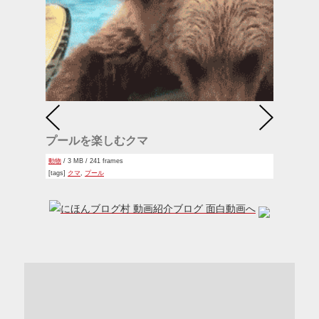
プールを楽しむクマ
動物
/ 3 MB / 241 frames
[tags]
クマ
,
プール