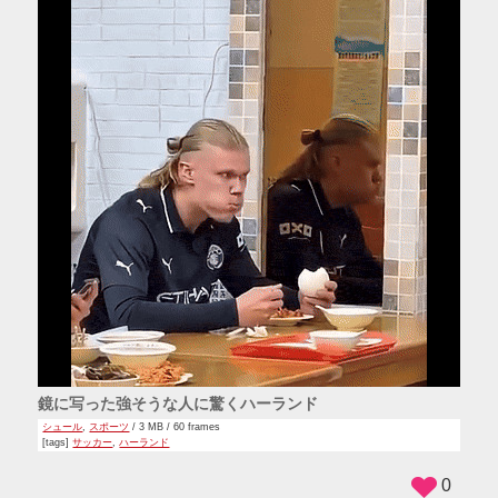
鏡に写った強そうな人に驚くハーランド
シュール
,
スポーツ
/ 3 MB / 60 frames
[tags]
サッカー
,
ハーランド
0