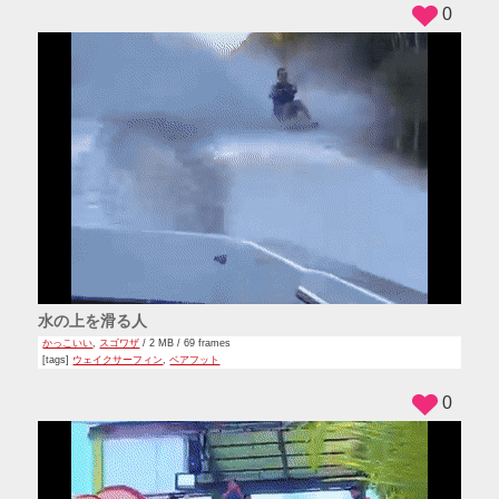
0
水の上を滑る人
かっこいい
,
スゴワザ
/ 2 MB / 69 frames
[tags]
ウェイクサーフィン
,
ベアフット
0