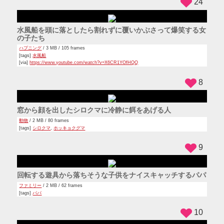
25
プールに登る階段をロックしているのに根性で登る赤ちゃん
スゴワザ
,
ファミリー
/ 4 MB / 268 frames
[tags]
プール
,
赤ちゃん
[via]
https://www.youtube.com/watch?v=LP8lw3_Ouhw
20
軽やかにルームランナーで走るわんこ