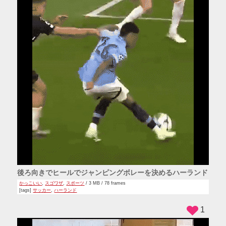
後ろ向きでヒールでジャンピングボレーを決めるハーランド
かっこいい
,
スゴワザ
,
スポーツ
/ 3 MB / 78 frames
[tags]
サッカー
,
ハーランド
1