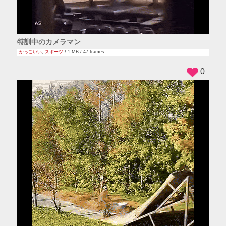
特訓中のカメラマン
かっこいい
,
スポーツ
/ 1 MB / 47 frames
0