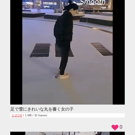
足で雪にきれいな丸を書く女の子
スゴワザ
/ 1 MB / 32 frames
0