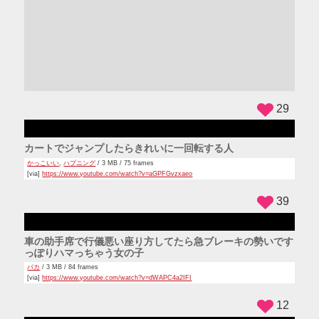
ADS
29
カートでジャンプしたらきれいに一回転する人
かっこいい
,
ハプニング
/ 3 MB / 75 frames
[via]
https://www.youtube.com/watch?v=aGPFGvzxaeo