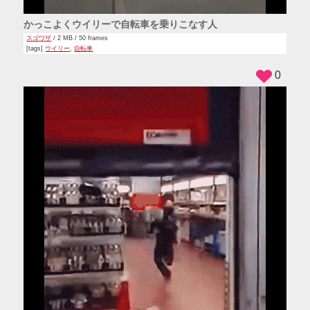
かっこよくウイリーで自転車を乗りこなす人
スゴワザ
/ 2 MB / 50 frames
[tags]
ウイリー
,
自転車
0