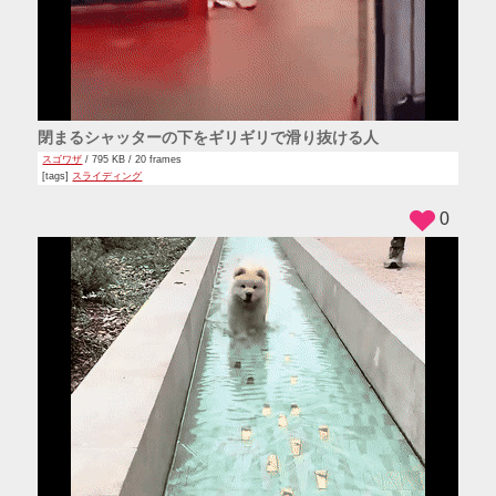
閉まるシャッターの下をギリギリで滑り抜ける人
スゴワザ
/ 795 KB / 20 frames
[tags]
スライディング
0