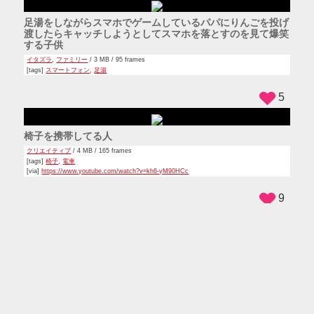
動物
,
犬
/ 3 MB / 86 frames
[tags]
ルームランナー
[via]
https://www.youtube.com/watch?v=si-EJHuvNIU
12
プレデターのコスプレでバイクに乗る人
クリエイティブ
/ 3 MB / 114 frames
[tags]
コスプレ
,
バイク
,
プレデター
[via]
https://www.youtube.com/watch?v=s4XOUHAbUu4
13
モトクロスのレースで転倒したらバイクが無くなった人
ハプニング
/ 4 MB / 104 frames
[tags]
バイク
,
モトクロス
,
モトクロスバイク
[via]
https://www.youtube.com/watch?v=i2beowedsus
24
水風船を頭に落としたら割れずに覆いかぶさって爆笑する女
の子たち