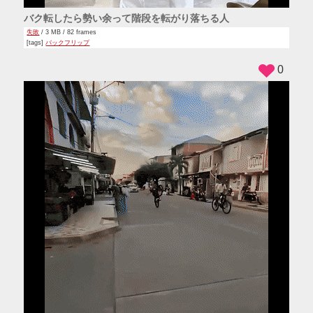
バク転したら勢い余って階段を転がり落ちる人
失敗
/ 3 MB / 82 frames
[tags]
バックフリップ
0