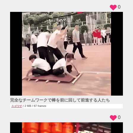
0
完全なチームワークで棒を前に回して前進する人たち
スゴワザ
/ 2 MB / 67 frames
0