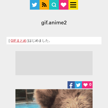
gif.anime2
[
GIFまとめ
]はじめました。
0