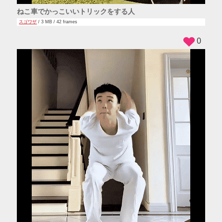
ねこ車でかっこいいトリックをする人
スゴワザ
/ 3 MB / 42 frames
0