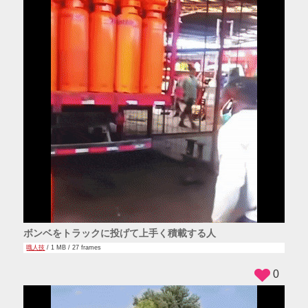
ボンベをトラックに投げて上手く積載する人
職人技
/ 1 MB / 27 frames
0