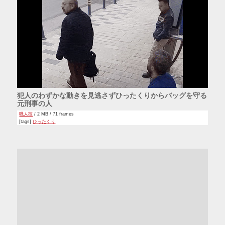
犯人のわずかな動きを見逃さずひったくりからバッグを守る
元刑事の人
職人技
/ 2 MB / 71 frames
[tags]
ひったくり