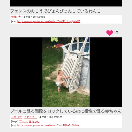
39
車の助手席で行儀悪い座り方してたら急ブレーキの勢いです
っぽりハマっちゃう女の子
バカ
/ 3 MB / 84 frames
[via]
https://www.youtube.com/watch?v=dWAPC4a2IFI