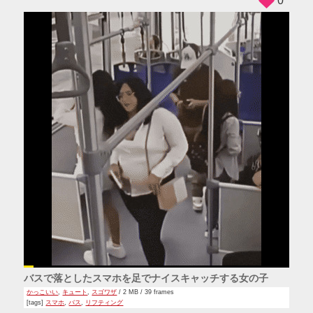
0
バスで落としたスマホを足でナイスキャッチする女の子
かっこいい
,
キュート
,
スゴワザ
/ 2 MB / 39 frames
[tags]
スマホ
,
バス
,
リフティング