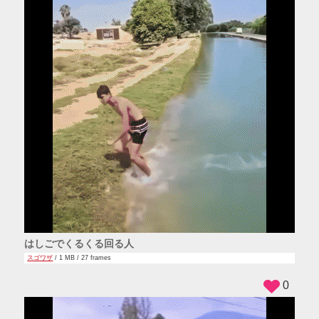
はしごでくるくる回る人
スゴワザ
/ 1 MB / 27 frames
0