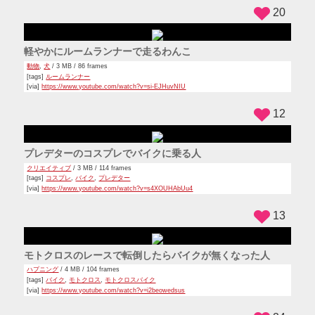
12
フェンスの向こうでぴょんぴょんしているわんこ
動物
,
犬
/ 3 MB / 56 frames
[via]
https://www.youtube.com/watch?v=0C7NtqghaMM