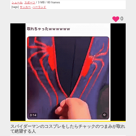
シュール
,
スポーツ
/ 3 MB / 60 frames
[tags]
サッカー
,
ハーランド
0
スパイダーマンのコスプレをしたらチャックのつまみが取れ
て絶望する人