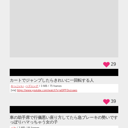
ADS
29