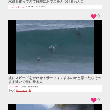
水路を走ってきて段差におでこをぶつけるわんこ
ハプニング
,
犬
/ 883 KB / 21 frames
0
波にスピードを合わせてサーフィンするのかと思ったらその
まま泳いで波に乗る人
スゴワザ
/ 2 MB / 89 frames
[tags]
サーフィン
,
海
0