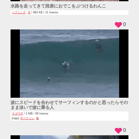
水路を走ってきて段差におでこをぶつけるわんこ
ハプニング
,
犬
/ 883 KB / 21 frames
0
波にスピードを合わせてサーフィンするのかと思ったらその
まま泳いで波に乗る人
スゴワザ
/ 2 MB / 89 frames
[tags]
サーフィン
,
海
0