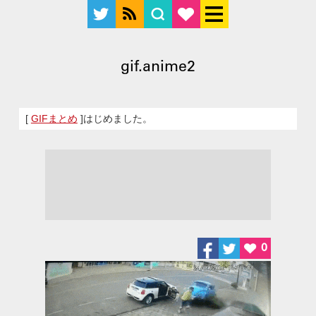
gif.anime2
[
GIFまとめ
]はじめました。
0