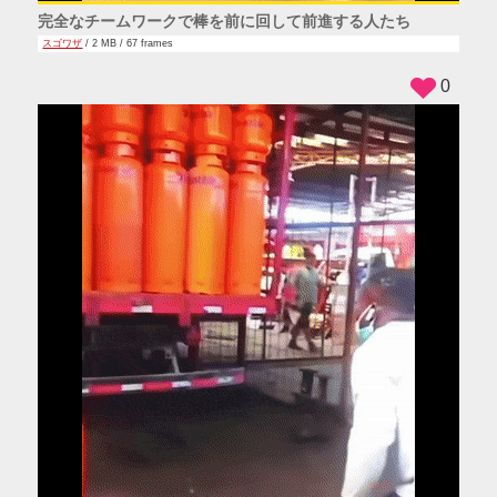
完全なチームワークで棒を前に回して前進する人たち
スゴワザ
/ 2 MB / 67 frames
0