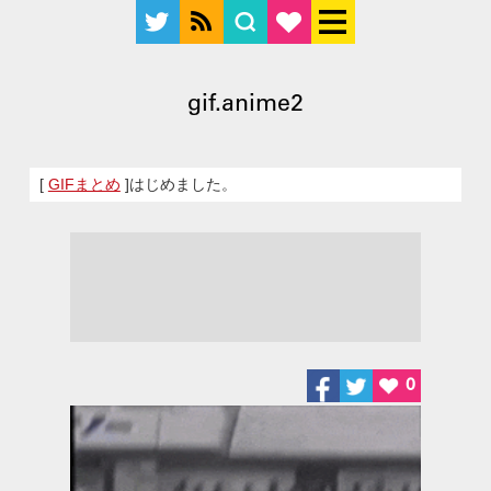
gif.anime2
[
GIFまとめ
]はじめました。
0