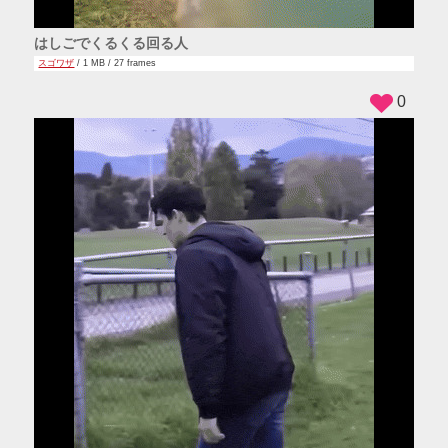
はしごでくるくる回る人
スゴワザ
/ 1 MB / 27 frames
0