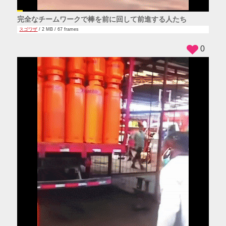
完全なチームワークで棒を前に回して前進する人たち
スゴワザ
/ 2 MB / 67 frames
0