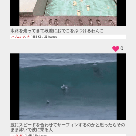
水路を走ってきて段差におでこをぶつけるわんこ
ハプニング
,
犬
/ 883 KB / 21 frames
0
波にスピードを合わせてサーフィンするのかと思ったらその
まま泳いで波に乗る人
スゴワザ
/ 2 MB / 89 frames