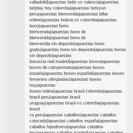
valladolid|apuestas betis vs valencia|apuestas
betplay hoy colombia|apuestas betsson
peru|apuestas bienvenida|apuestas billar
online|apuestas bolivia vs colombia|apuestas
bono|apuestas bono
bienvenida|apuestas bono de
bienvenida|apuestas bono de
bienvenida sin deposito|apuestas bono
gratis|apuestas bono sin deposito|apuestas bonos
sin deposito|apuestas
borussia real madrid|apuestas boxeo|apuestas
boxeo de campeonato|apuestas boxeo
españa|apuestas boxeo español|apuestas boxeo
femenino olimpiadas|apuestas boxeo
hoy|apuestas
boxeo online|apuestas brasil colombia|apuestas
brasil peru|apuestas brasil
uruguay|apuestas brasil vs colombia|apuestas
brasil
vs peru|apuestas caballos|apuestas caballos
colocado|apuestas caballos españa|apuestas
caballos hipodromo|apuestas caballos
hoy|apuestas caballos madrid|apuestas caballos