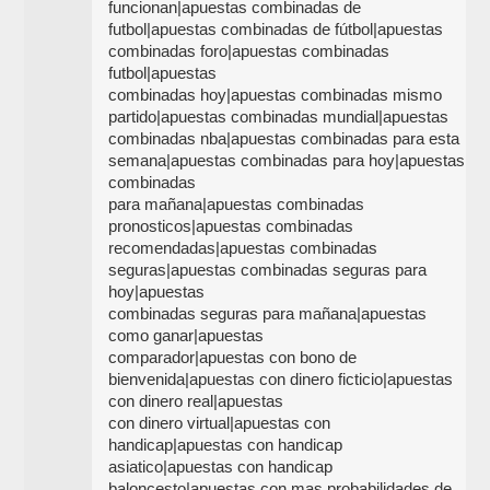
funcionan|apuestas combinadas de
futbol|apuestas combinadas de fútbol|apuestas
combinadas foro|apuestas combinadas
futbol|apuestas
combinadas hoy|apuestas combinadas mismo
partido|apuestas combinadas mundial|apuestas
combinadas nba|apuestas combinadas para esta
semana|apuestas combinadas para hoy|apuestas
combinadas
para mañana|apuestas combinadas
pronosticos|apuestas combinadas
recomendadas|apuestas combinadas
seguras|apuestas combinadas seguras para
hoy|apuestas
combinadas seguras para mañana|apuestas
como ganar|apuestas
comparador|apuestas con bono de
bienvenida|apuestas con dinero ficticio|apuestas
con dinero real|apuestas
con dinero virtual|apuestas con
handicap|apuestas con handicap
asiatico|apuestas con handicap
baloncesto|apuestas con mas probabilidades de