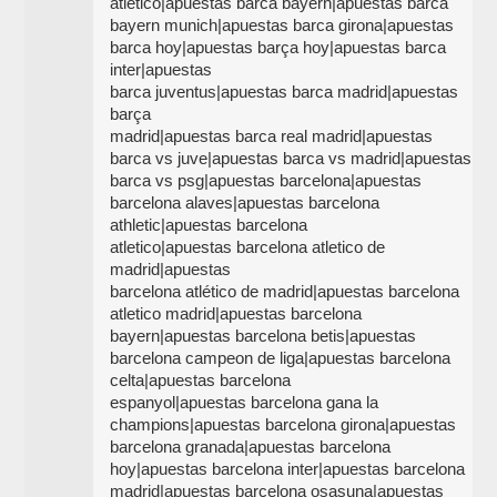
atletico|apuestas barca bayern|apuestas barca
bayern munich|apuestas barca girona|apuestas
barca hoy|apuestas barça hoy|apuestas barca
inter|apuestas
barca juventus|apuestas barca madrid|apuestas
barça
madrid|apuestas barca real madrid|apuestas
barca vs juve|apuestas barca vs madrid|apuestas
barca vs psg|apuestas barcelona|apuestas
barcelona alaves|apuestas barcelona
athletic|apuestas barcelona
atletico|apuestas barcelona atletico de
madrid|apuestas
barcelona atlético de madrid|apuestas barcelona
atletico madrid|apuestas barcelona
bayern|apuestas barcelona betis|apuestas
barcelona campeon de liga|apuestas barcelona
celta|apuestas barcelona
espanyol|apuestas barcelona gana la
champions|apuestas barcelona girona|apuestas
barcelona granada|apuestas barcelona
hoy|apuestas barcelona inter|apuestas barcelona
madrid|apuestas barcelona osasuna|apuestas