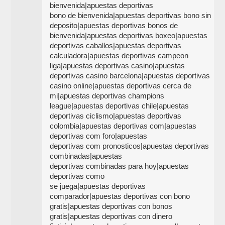
bienvenida|apuestas deportivas
bono de bienvenida|apuestas deportivas bono sin
deposito|apuestas deportivas bonos de
bienvenida|apuestas deportivas boxeo|apuestas
deportivas caballos|apuestas deportivas
calculadora|apuestas deportivas campeon
liga|apuestas deportivas casino|apuestas
deportivas casino barcelona|apuestas deportivas
casino online|apuestas deportivas cerca de
mi|apuestas deportivas champions
league|apuestas deportivas chile|apuestas
deportivas ciclismo|apuestas deportivas
colombia|apuestas deportivas com|apuestas
deportivas com foro|apuestas
deportivas com pronosticos|apuestas deportivas
combinadas|apuestas
deportivas combinadas para hoy|apuestas
deportivas como
se juega|apuestas deportivas
comparador|apuestas deportivas con bono
gratis|apuestas deportivas con bonos
gratis|apuestas deportivas con dinero