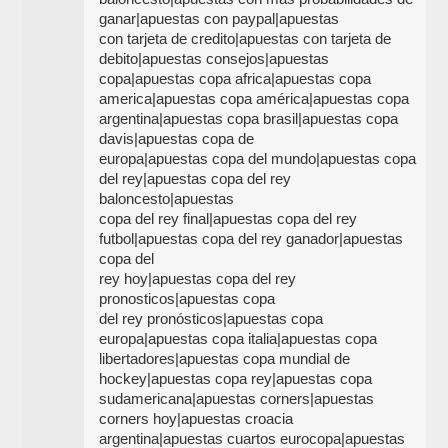
ganar|apuestas con paypal|apuestas
con tarjeta de credito|apuestas con tarjeta de
debito|apuestas consejos|apuestas
copa|apuestas copa africa|apuestas copa
america|apuestas copa américa|apuestas copa
argentina|apuestas copa brasil|apuestas copa
davis|apuestas copa de
europa|apuestas copa del mundo|apuestas copa
del rey|apuestas copa del rey
baloncesto|apuestas
copa del rey final|apuestas copa del rey
futbol|apuestas copa del rey ganador|apuestas
copa del
rey hoy|apuestas copa del rey
pronosticos|apuestas copa
del rey pronósticos|apuestas copa
europa|apuestas copa italia|apuestas copa
libertadores|apuestas copa mundial de
hockey|apuestas copa rey|apuestas copa
sudamericana|apuestas corners|apuestas
corners hoy|apuestas croacia
argentina|apuestas cuartos eurocopa|apuestas