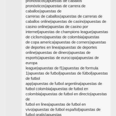
pronosticos|apuestas de caballos
pronósticos|apuestas de carrera de
caballos|apuestas de
carreras de caballos|apuestas de carreras de
caballos online|apuestas de casino|apuestas de
casino online|apuestas de casino por
internet|apuestas de champions league|apuestas
de ciclismo|apuestas de colombia|apuestas
de copa america|apuestas de corners|apuestas
de deportes en linea|apuestas de deportes
online|apuestas de dinero|apuestas de
esports|apuestas de eurocopa|apuestas de
europa
league|apuestas de f1|apuestas de formula
1|apuestas de futbol|apuestas de fútbol|apuestas
de futbol
app|apuestas de futbol argentina|apuestas de
futbol colombia|apuestas de futbol en
colombia|apuestas de futbol en directo|apuestas
de
futbol en linea|apuestas de futbol en
vivo|apuestas de futbol español|apuestas de
futbol gratis|apuestas