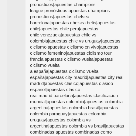
pronosticos|apuestas champions
league pronósticos|apuestas champions
pronosticos|apuestas chelsea
barcelona|apuestas chelsea betis|apuestas
chile|apuestas chile peru|apuestas
chile venezuela|apuestas chile vs
colombia|apuestas chile vs uruguay|apuestas
ciclismo|apuestas ciclismo en vivo|apuestas
ciclismo femenino|apuestas ciclismo tour
francia|apuestas ciclismo vuelta|apuestas
ciclismo vuelta
a españa|apuestas ciclismo vuelta
españa|apuestas city madrid|apuestas city real
madrid|apuestas clasico|apuestas clasico
español|apuestas clasico
real madrid barcelona|apuestas clasificacion
mundial|apuestas colombia|apuestas colombia
argentina|apuestas colombia brasil|apuestas
colombia paraguay|apuestas colombia
uruguay|apuestas colombia vs
argentina|apuestas colombia vs brasil|apuestas
combinadas|apuestas combinadas como