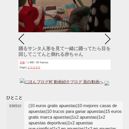
踊るサンタ人形を見て一緒に踊ってたら目を
回してこてんと倒れる赤ちゃん
子供
/ 1 MB / 83 frames
[tags]
クリスマス
ひとこと
(10 euros gratis apuestas|10 mejores casas de
938910
apuestas|10 trucos para ganar apuestas|15 euros
gratis marca apuestas|1x2 apuestas|1x2
apuestas deportivas|1x2 apuestas
que significa|1x2 en apuestas|1x2 en apuestas