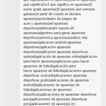
que significa|1x2 que significa en apuestas|5
euros gratis apuestas|9 apuestas que siempre
ganaras|a partir de cuanto se declara
apuestas|actividades de juegos de
azar y apuestas|ad apuestas
deportivas|aleksandre topuria ufc
apuestas|algoritmo para ganar apuestas
deportivas|america apuestas|análisis nba
apuestas|aplicacion android apuestas
deportivas|aplicacion apuestas
deportivas|aplicacion apuestas deportivas
android|aplicación de apuestas online|aplicacion
para hacer apuestas|aplicacion para hacer
apuestas de futbol|aplicación para
hacer apuestas de fútbol|aplicaciones apuestas
deportivas android|aplicaciones apuestas
deportivas gratis|aplicaciones de apuestas
android|aplicaciones de apuestas de
fútbol|aplicaciones de apuestas
deportivas|aplicaciones de apuestas deportivas
peru|aplicaciones de apuestas deportivas
perú|aplicaciones de apuestas en