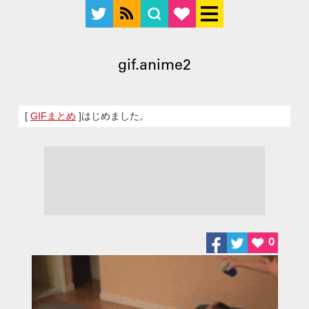
gif.anime2
[
GIFまとめ
]はじめました。
0