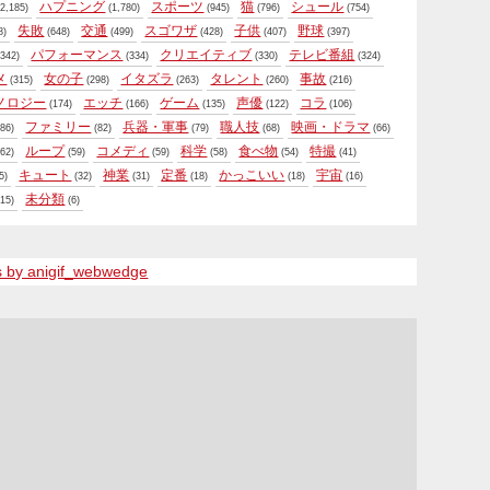
ハプニング
スポーツ
猫
シュール
2,185)
(1,780)
(945)
(796)
(754)
失敗
交通
スゴワザ
子供
野球
8)
(648)
(499)
(428)
(407)
(397)
パフォーマンス
クリエイティブ
テレビ番組
342)
(334)
(330)
(324)
メ
女の子
イタズラ
タレント
事故
(315)
(298)
(263)
(260)
(216)
ノロジー
エッチ
ゲーム
声優
コラ
(174)
(166)
(135)
(122)
(106)
ファミリー
兵器・軍事
職人技
映画・ドラマ
86)
(82)
(79)
(68)
(66)
ループ
コメディ
科学
食べ物
特撮
62)
(59)
(59)
(58)
(54)
(41)
キュート
神業
定番
かっこいい
宇宙
5)
(32)
(31)
(18)
(18)
(16)
未分類
15)
(6)
s by anigif_webwedge