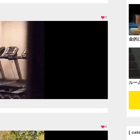
0
金的
ルー
0
[ cat