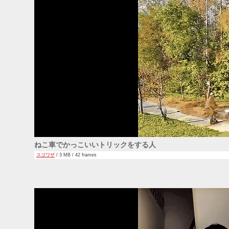
ねこ車でかっこいいトリックをする人
スゴワザ
/ 3 MB / 42 frames