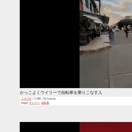
かっこよくウイリーで自転車を乗りこなす人
スゴワザ
/ 2 MB / 50 frames
[tags]
ウイリー
,
自転車