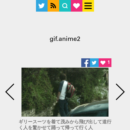
gif.anime2
1
ギリースーツを着て茂みから飛び出して道行
く人を驚かせて踊って帰って行く人