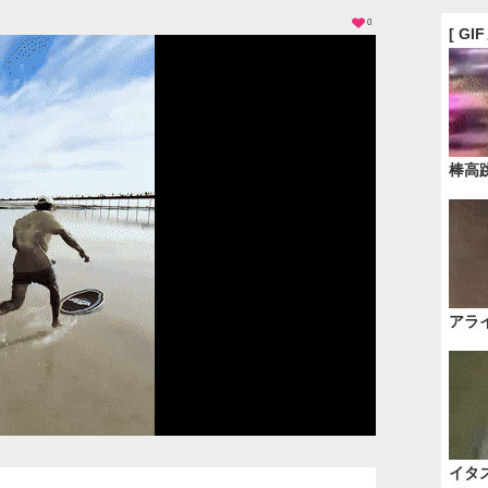
0
[ GI
棒高
アラ
イタ