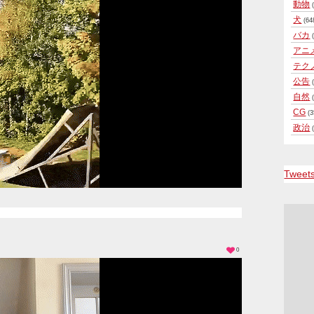
動物
(
犬
(64
バカ
(
アニ
テク
公告
(
自然
(
CG
(3
政治
(
Tweet
0