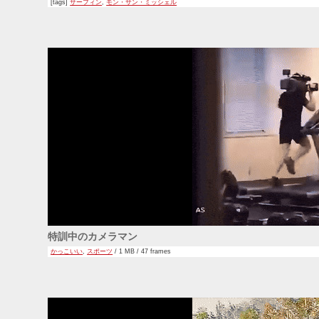
[tags]
サーフィン
,
モン・サン・ミッシェル
特訓中のカメラマン
かっこいい
,
スポーツ
/ 1 MB / 47 frames