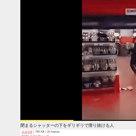
閉まるシャッターの下をギリギリで滑り抜ける人
スゴワザ
/ 795 KB / 20 frames