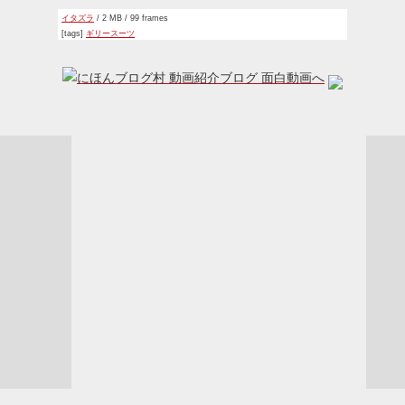
イタズラ
/ 2 MB / 99 frames
[tags]
ギリースーツ