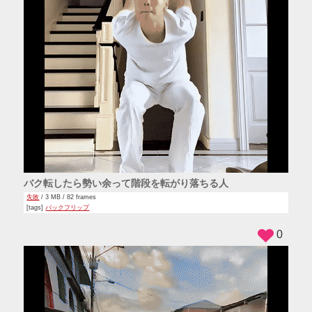
バク転したら勢い余って階段を転がり落ちる人
失敗
/ 3 MB / 82 frames
[tags]
バックフリップ
0