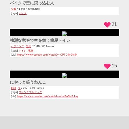
バイクで壁に突っ込む人
失敗
/ 1 MB / 60 frames
[tags]
バイク
21
強烈な竜巻で空を舞う簡易トイレ
ハプニング
,
自然
/ 2 MB / 84 frames
[tags]
トイレ
,
竜巻
[via]
https://www.youtube.com/watch?v=CPTDjMGlviM
15
にやっと笑うわんこ
動物
,
犬
/ 2 MB / 69 frames
[tags]
フレンチブルドッグ
[via]
https://www.youtube.com/watch?v=vha5w0MBJng