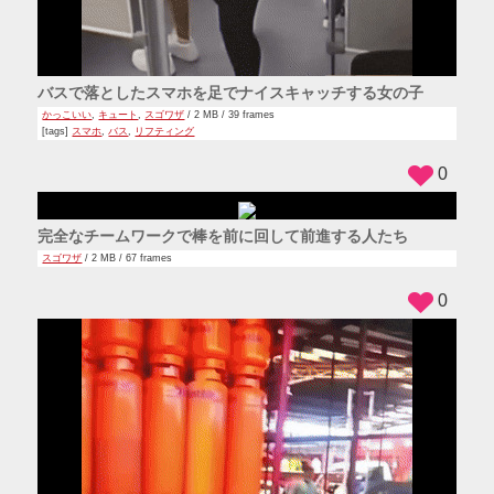
バスで落としたスマホを足でナイスキャッチする女の子
かっこいい
,
キュート
,
スゴワザ
/ 2 MB / 39 frames
[tags]
スマホ
,
バス
,
リフティング
0
完全なチームワークで棒を前に回して前進する人たち
スゴワザ
/ 2 MB / 67 frames
0