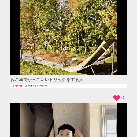
ねこ車でかっこいいトリックをする人
スゴワザ
/ 3 MB / 42 frames
0