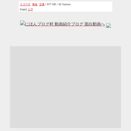
スゴワザ
,
事故
,
交通
/ 877 KB / 42 frames
[tags]
ピザ