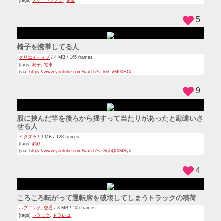
[tags]
スマートフォン
,
足湯
5
椅子を携帯してる人
クリエイティブ
/ 4 MB / 165 frames
[tags]
椅子
,
電車
[via]
https://www.youtube.com/watch?v=kh6-yM90HCc
9
股に挟んだ竿を後ろから揺すって当たりがあったと勘違いさ
せる人
イタズラ
/ 3 MB / 128 frames
[tags]
釣り
[via]
https://www.youtube.com/watch?v=SglbQt0MSyk
4
ころころ転がって運転席を破壊してしまうトラックの積荷
ハプニング
,
交通
/ 3 MB / 105 frames
[tags]
トラック
,
ドラレコ