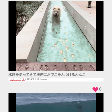
水路を走ってきて段差におでこをぶつけるわんこ
ハプニング
,
犬
/ 883 KB / 21 frames
0