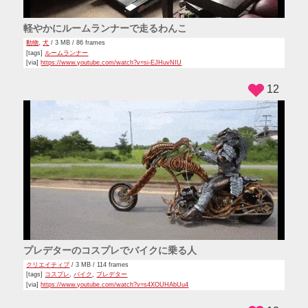
軽やかにルームランナーで走るわんこ
動物
,
犬
/ 3 MB / 86 frames
[tags]
ルームランナー
[via]
https://www.youtube.com/watch?v=si-EJHuvNIU
12
プレデターのコスプレでバイクに乗る人
クリエイティブ
/ 3 MB / 114 frames
[tags]
コスプレ
,
バイク
,
プレデター
[via]
https://www.youtube.com/watch?v=s4XOUHAbUu4