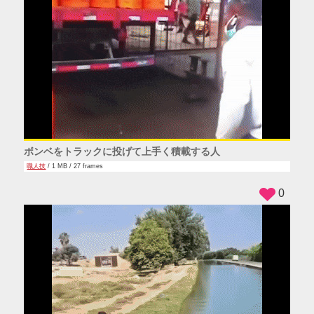
ボンベをトラックに投げて上手く積載する人
職人技
/ 1 MB / 27 frames
0