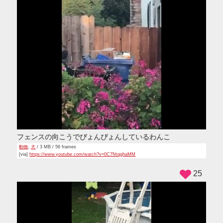
フェンスの向こうでぴょんぴょんしているわんこ
動物
,
犬
/ 3 MB / 56 frames
[via]
https://www.youtube.com/watch?v=0C7NtqghaMM
25