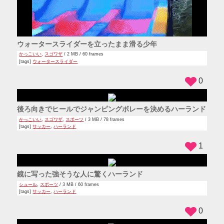
ウォータースライダーを立ったまま滑る少年
かっこいい
,
スゴワザ
/ 2 MB / 60 frames
[tags]
ウォータースライダー
0
後ろ向きでヒールでジャンピングボレーを決めるハーランド
かっこいい
,
スゴワザ
,
スポーツ
/ 3 MB / 78 frames
[tags]
サッカー
,
ハーランド
1
鏡に写った強そうな人に驚くハーランド
シュール
,
スポーツ
/ 3 MB / 60 frames
[tags]
サッカー
,
ハーランド
0