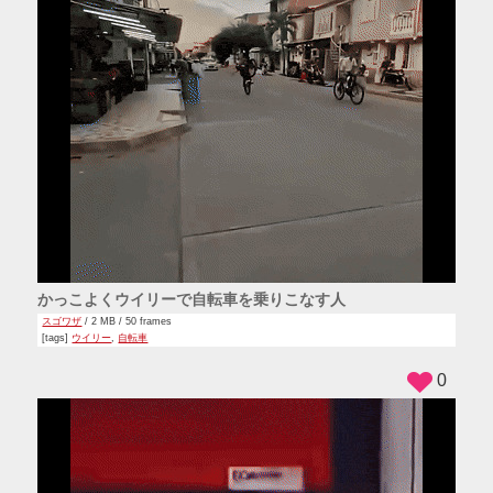
かっこよくウイリーで自転車を乗りこなす人
スゴワザ
/ 2 MB / 50 frames
[tags]
ウイリー
,
自転車
0