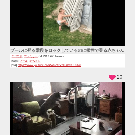
プールに登る階段をロックしているのに根性で登る赤ちゃん
スゴワザ
,
ファミリー
/ 4 MB / 268 frames
[tags]
プール
,
赤ちゃん
[via]
https://www.youtube.com/watch?v=LP8lw3_Ouhw
20