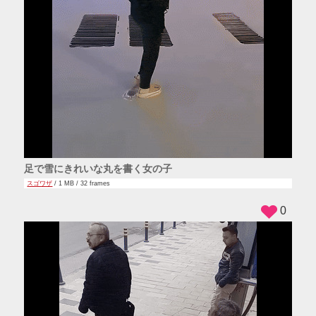
足で雪にきれいな丸を書く女の子
スゴワザ
/ 1 MB / 32 frames
0