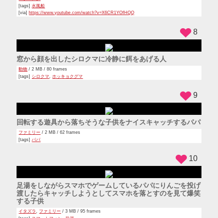
[tags]
水風船
[via]
https://www.youtube.com/watch?v=X6CR1YOfHQQ
8
窓から顔を出したシロクマに冷静に餌をあげる人
動物
/ 2 MB / 80 frames
[tags]
シロクマ
,
ホッキョクグマ
9
回転する遊具から落ちそうな子供をナイスキャッチするパパ
ファミリー
/ 2 MB / 62 frames
[tags]
パパ
10
足湯をしながらスマホでゲームしているパパにりんごを投げ
渡したらキャッチしようとしてスマホを落とすのを見て爆笑
する子供
イタズラ
,
ファミリー
/ 3 MB / 95 frames