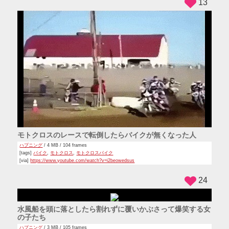
13
モトクロスのレースで転倒したらバイクが無くなった人
ハプニング
/ 4 MB / 104 frames
[tags]
バイク
,
モトクロス
,
モトクロスバイク
[via]
https://www.youtube.com/watch?v=i2beowedsus
24
水風船を頭に落としたら割れずに覆いかぶさって爆笑する女
の子たち
ハプニング
/ 3 MB / 105 frames