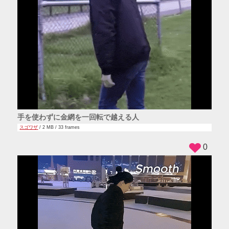
手を使わずに金網を一回転で越える人
スゴワザ
/ 2 MB / 33 frames
0