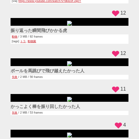
[via]
https://www.youtube.com/watch?v=dkiE0FJqlzY
12
振り返った瞬間飛びかかる虎
動物
/ 3 MB / 92 frames
[tags]
トラ
,
動物園
12
ポールを馬跳びで飛び越えたかった人
失敗
/ 2 MB / 56 frames
11
かっこよく棒を振り回したかった人
失敗
/ 2 MB / 53 frames
4