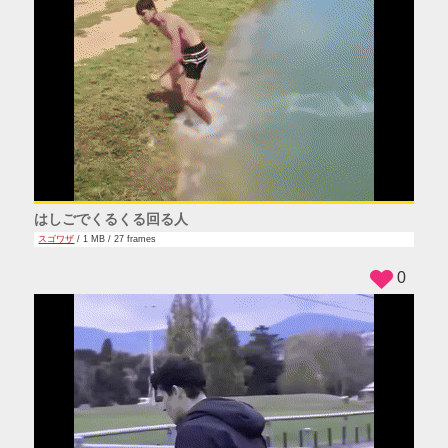
はしごでくるくる回る人
スゴワザ
/ 1 MB / 27 frames
0