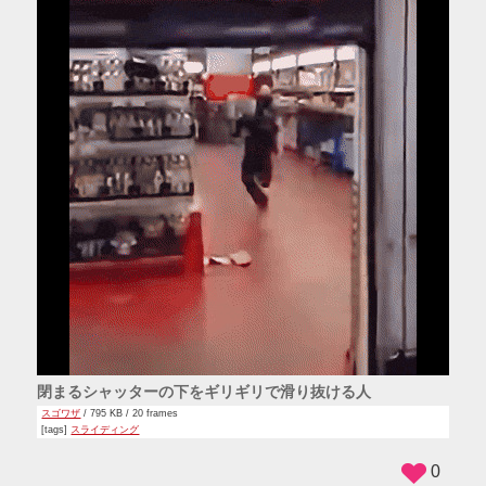
閉まるシャッターの下をギリギリで滑り抜ける人
スゴワザ
/ 795 KB / 20 frames
[tags]
スライディング
0