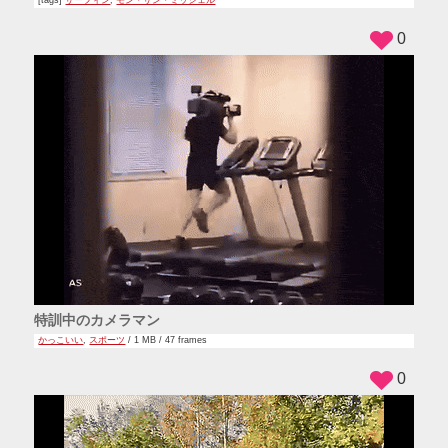
[tags]
サーフィン
,
モン・サン・ミッシェル
0
特訓中のカメラマン
かっこいい
,
スポーツ
/ 1 MB / 47 frames
0