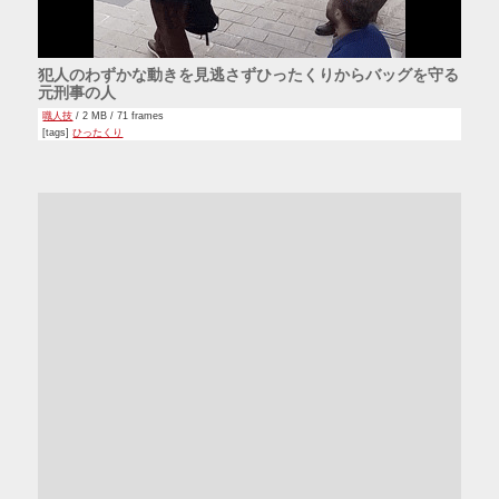
犯人のわずかな動きを見逃さずひったくりからバッグを守る
元刑事の人
職人技
/ 2 MB / 71 frames
[tags]
ひったくり