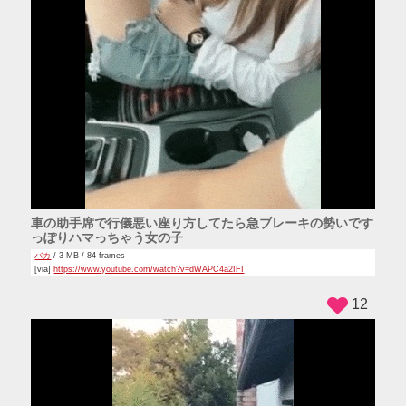
車の助手席で行儀悪い座り方してたら急ブレーキの勢いです
っぽりハマっちゃう女の子
バカ
/ 3 MB / 84 frames
[via]
https://www.youtube.com/watch?v=dWAPC4a2IFI
12