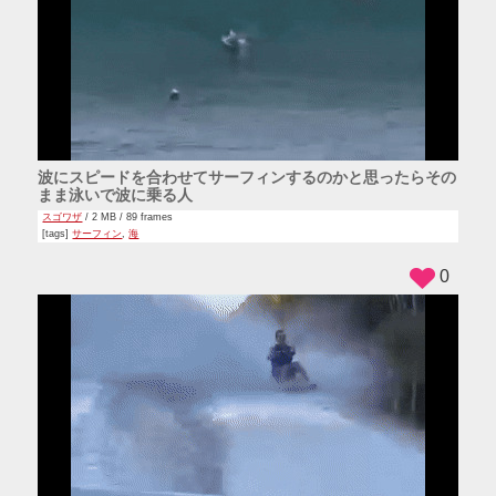
波にスピードを合わせてサーフィンするのかと思ったらその
まま泳いで波に乗る人
スゴワザ
/ 2 MB / 89 frames
[tags]
サーフィン
,
海
0