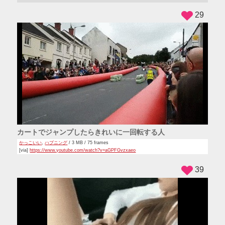
ADS
29
カートでジャンプしたらきれいに一回転する人
かっこいい
,
ハプニング
/ 3 MB / 75 frames
[via]
https://www.youtube.com/watch?v=aGPFGvzxaeo
39