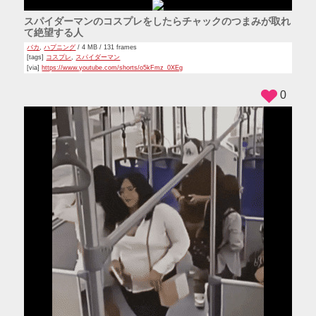
スパイダーマンのコスプレをしたらチャックのつまみが取れ
て絶望する人
バカ
,
ハプニング
/ 4 MB / 131 frames
[tags]
コスプレ
,
スパイダーマン
[via]
https://www.youtube.com/shorts/o5kFmz_0XEg
0